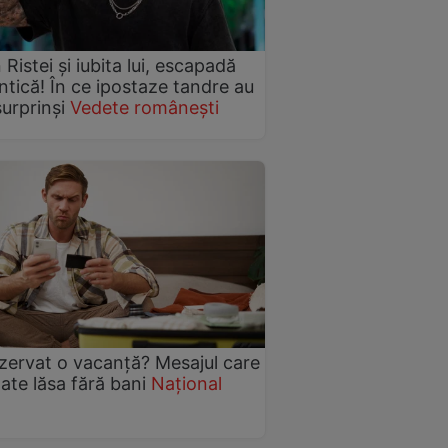
 Ristei și iubita lui, escapadă
tică! În ce ipostaze tandre au
surprinși
Vedete românești
ezervat o vacanță? Mesajul care
ate lăsa fără bani
Național