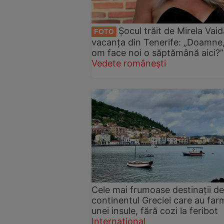
Șocul trăit de Mirela Vaid
FOTO
vacanța din Tenerife: „Doamne,
om face noi o săptămână aici?”
Vedete românești
Cele mai frumoase destinații d
continentul Greciei care au far
unei insule, fără cozi la feribot
Internațional