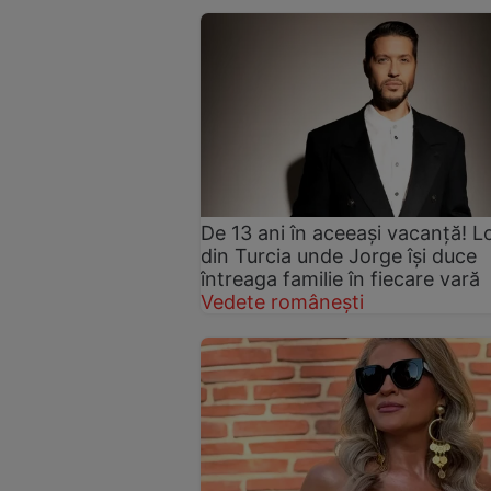
De 13 ani în aceeași vacanță! L
din Turcia unde Jorge își duce
întreaga familie în fiecare vară
Vedete românești