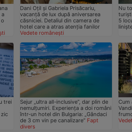
ana
Dani Oțil și Gabriela Prisăcariu,
Nu to
 a
vacanță de lux după aniversarea
turiș
 o
căsniciei. Detaliul din camera de
5 loc
hotel care a atras atenția fanilor
linișt
ti
Vedete românești
 trei
Sejur „ultra all-inclusive”, dar plin de
Cum a
nemulțumiri. Experiența a doi români
Vandi
 zic
într-un hotel din Bulgaria: „Gândaci
frumo
de 3 cm vin pe canalizare”
Fapt
Vede
divers