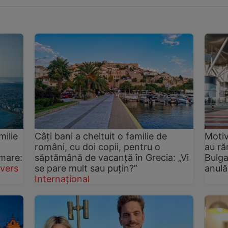
ilie
Câți bani a cheltuit o familie de
Motiv
români, cu doi copii, pentru o
au ră
 mare:
săptămână de vacanță în Grecia: „Vi
Bulga
ivers
se pare mult sau puțin?”
anulă
Internațional