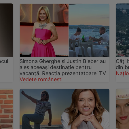
ocul
Simona Gherghe și Justin Bieber au
Câți 
ales aceeași destinație pentru
din b
vacanță. Reacția prezentatoarei TV
Națio
Vedete românești