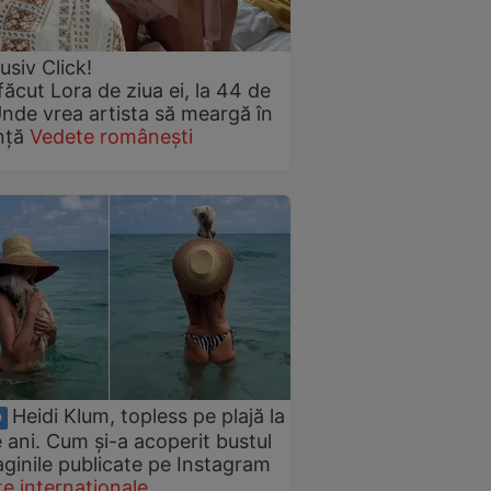
usiv Click!
făcut Lora de ziua ei, la 44 de
Unde vrea artista să meargă în
nță
Vedete românești
Heidi Klum, topless pe plajă la
O
 ani. Cum și-a acoperit bustul
aginile publicate pe Instagram
e internaționale