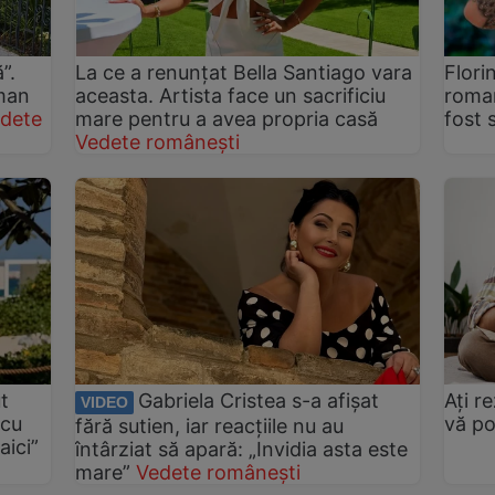
”.
La ce a renunțat Bella Santiago vara
Florin
oman
aceasta. Artista face un sacrificiu
roman
dete
mare pentru a avea propria casă
fost 
Vedete românești
t
Gabriela Cristea s-a afișat
Ați r
VIDEO
 cu
vă po
fără sutien, iar reacțiile nu au
aici”
întârziat să apară: „Invidia asta este
mare”
Vedete românești