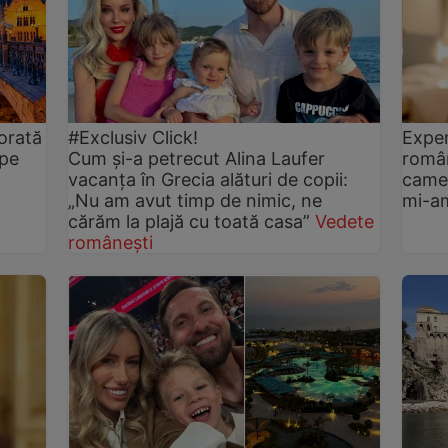
norată
#Exclusiv Click!
Exper
ape
Cum și-a petrecut Alina Laufer
român
vacanța în Grecia alături de copii:
camer
„Nu am avut timp de nimic, ne
mi-a
cărăm la plajă cu toată casa”
Vedete
românești