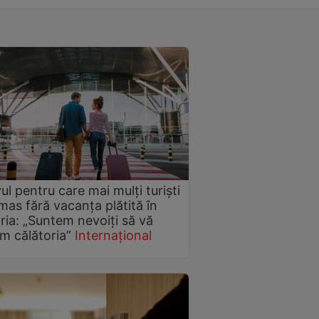
ul pentru care mai mulți turiști
mas fără vacanța plătită în
ria: „Suntem nevoiți să vă
m călătoria”
Internațional