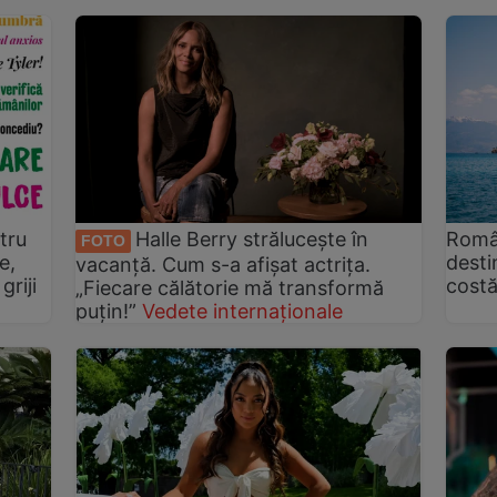
tru
Halle Berry strălucește în
Român
FOTO
e,
desti
vacanță. Cum s-a afișat actrița.
griji
costă
„Fiecare călătorie mă transformă
puțin!”
Vedete internaționale