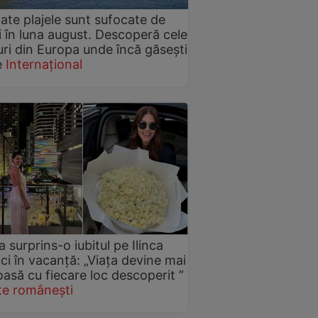
ate plajele sunt sufocate de
ti în luna august. Descoperă cele
uri din Europa unde încă găsești
e
Internațional
 surprins-o iubitul pe Ilinca
ci în vacanță: „Viața devine mai
asă cu fiecare loc descoperit ”
te românești