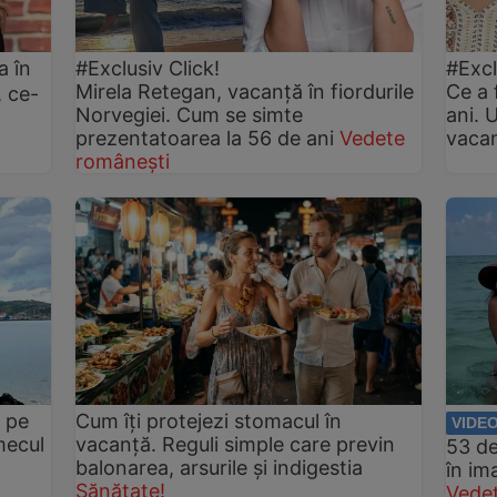
a în
#Exclusiv Click!
#Excl
Mirela Retegan, vacanță în fiordurile
Ce a 
 ce-
Norvegiei. Cum se simte
ani. 
prezentatoarea la 56 de ani
Vedete
vaca
românești
e pe
Cum îți protejezi stomacul în
VIDE
mecul
vacanță. Reguli simple care previn
53 de
balonarea, arsurile și indigestia
în im
Sănătate!
Vedet