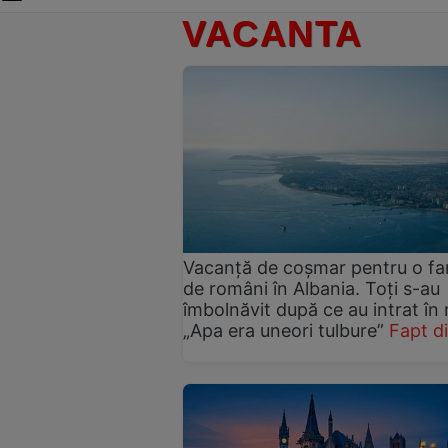
VACANTA
Vacanță de coșmar pentru o fam
de români în Albania. Toți s-au
îmbolnăvit după ce au intrat în
„Apa era uneori tulbure”
Fapt d