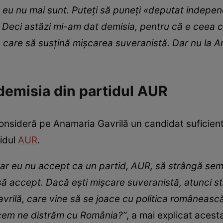
 eu nu mai sunt. Puteţi să puneţi «deputat indepe
? Deci astăzi mi-am dat demisia, pentru că e ceea 
, care să susţină mişcarea suveranistă. Dar nu la A
 demisia din partidul AUR
consideră pe Anamaria Gavrilă un candidat suficien
idul
AUR
.
 dar eu nu accept ca un partid, AUR, să strângă sem
să accept. Dacă eşti mişcare suveranistă, atunci 
vrilă, care vine să se joace cu politica românească.
facem ne distrăm cu România?”
, a mai explicat acest