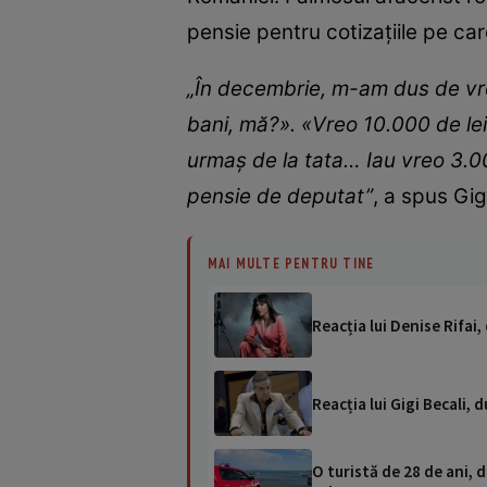
pensie pentru cotizațiile pe care
„În decembrie, m-am dus de vreo
bani, mă?». «Vreo 10.000 de lei
urmaș de la tata… Iau vreo 3.0
pensie de deputat”
, a spus Gig
MAI MULTE PENTRU TINE
Reacția lui Denise Rifai
Reacția lui Gigi Becali,
O turistă de 28 de ani, d