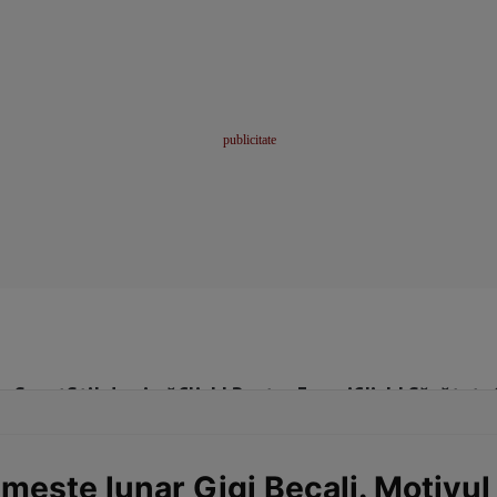
me
Sport
Stil de viață
Click! Pentru Femei
Click! Sănătate
imește lunar Gigi Becali. Motivul