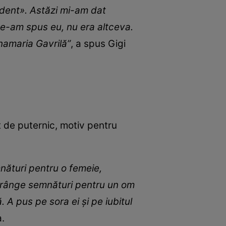
ndent». Astăzi mi-am dat
ce-am spus eu, nu era altceva.
namaria Gavrilă”
, a spus Gigi
t de puternic, motiv pentru
nături pentru o femeie,
strânge semnături pentru un om
 A pus pe sora ei şi pe iubitul
a.