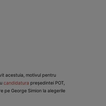
ivit acestuia, motivul pentru
ru
candidatura
președintei POT,
re pe George Simion la alegerile