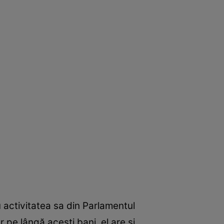
u activitatea sa din Parlamentul
 pe lângă acești bani, el are și