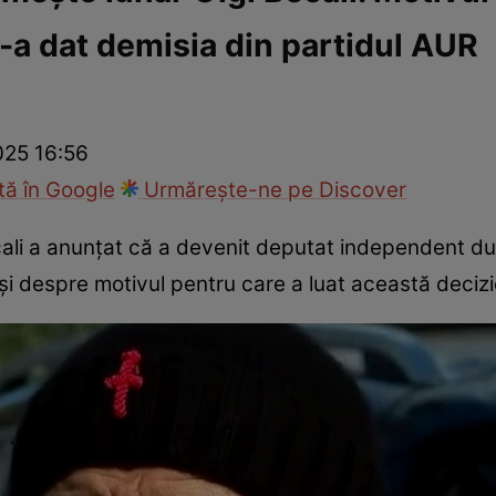
i-a dat demisia din partidul AUR
ie
Național
Sport
025 16:56
ă în Google
Urmărește-ne pe Discover
 Becali a anunțat că a devenit deputat independent d
t și despre motivul pentru care a luat această decizi