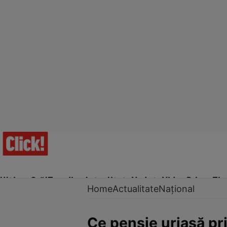
Ultima Oră!
Trending
Actualitate
Vedete
Video
Prime Ti
Home
Actualitate
Național
Ce pensie uriașă pr