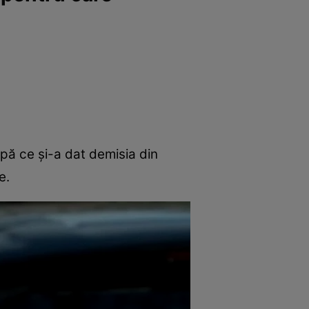
upă ce și-a dat demisia din
e.