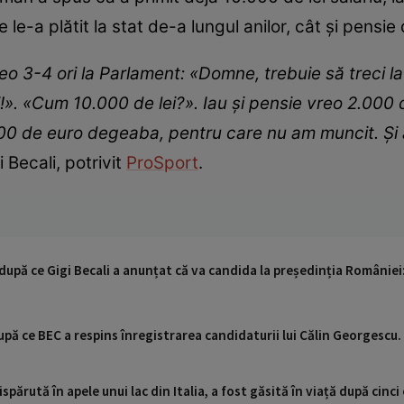
 le-a plătit la stat de-a lungul anilor, cât și pensie
 3-4 ori la Parlament: «Domne, trebuie să treci la 
!». «Cum 10.000 de lei?». Iau și pensie vreo 2.000 
00 de euro degeaba, pentru care nu am muncit. Și
i Becali, potrivit
ProSport
.
, după ce Gigi Becali a anunțat că va candida la președinția Românie
 după ce BEC a respins înregistrarea candidaturii lui Călin Georgescu
ispărută în apele unui lac din Italia, a fost găsită în viață după cin