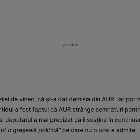
zilei de vineri, că și-a dat demisia din AUR. Iar potr
tidul a fost faptul că AUR strânge semnături pent
deputatul a mai precizat că îl susține în continua
cut o greșeală politică”
pe care nu o poate admite.