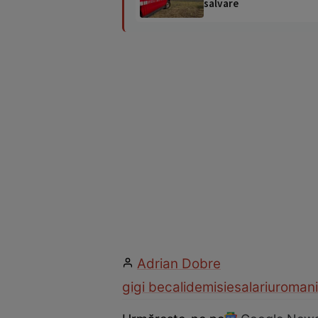
salvare
Adrian Dobre
gigi becali
demisie
salariu
roman