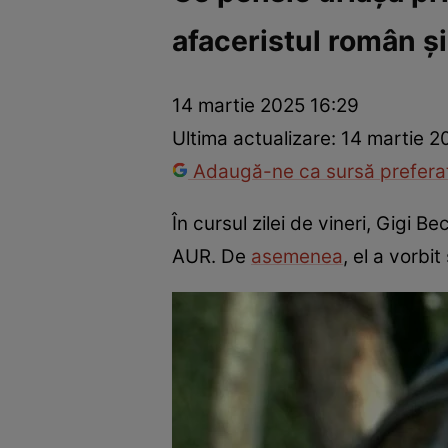
afaceristul român ș
Război Ucraina-Rusia
Internațional
Fapt divers
Tehnolog
14 martie 2025 16:29
Ultima actualizare:
14 martie 2
Adaugă-ne ca sursă preferat
În cursul zilei de vineri, Gigi
AUR. De
asemenea
, el a vorbi