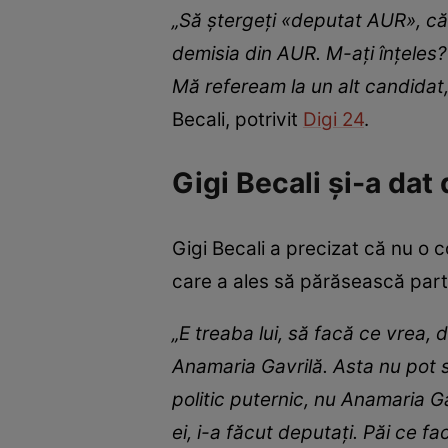
„Să ştergeţi «deputat AUR», că
demisia din AUR. M-aţi înţeles
Mă refeream la un alt candidat
Becali, potrivit
Digi 24
.
Gigi Becali și-a dat
Gigi Becali a precizat că nu o 
care a ales să părăsească part
„E treaba lui, să facă ce vrea,
Anamaria Gavrilă. Asta nu pot 
politic puternic, nu Anamaria Ga
ei, i-a făcut deputaţi. Păi ce 