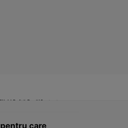
Click! Poftă Bună!
Contact
 pentru care