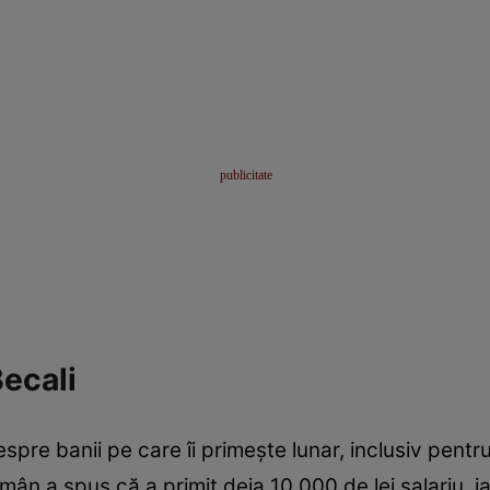
Becali
espre banii pe care îi primește lunar, inclusiv pentr
ân a spus că a primit deja 10.000 de lei salariu, iar