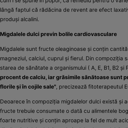
cum i se spune în popor, ca remediu pentru o varieta
lângă faptul că rădăcina de revent are efect laxat
produşi alcalini.
Migdalele dulci previn bolile cardiovasculare
Migdalele sunt fructe oleaginoase şi conţin cantită
magneziul, calciul, cuprul şi fierul. Din compoziţia 
starea de sănătate a organismului ( A, E, B1, B2 şi 
procent de calciu, iar grăsimile sănătoase sunt pre
florile şi în cojile sale"
, precizează fitoterapeutul 
Deoarece în compoziţia migdalelor dulci există şi a
fructe trebuie consumate o dată cu alimentele boga
foarte nutritive şi conţin aproape la fel de mult aci