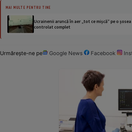
MAI MULTE PENTRU TINE
Ucrainenii aruncă în aer „tot ce mișcă” pe o șose
controlat complet
Urmărește-ne pe
Google News
Facebook
In