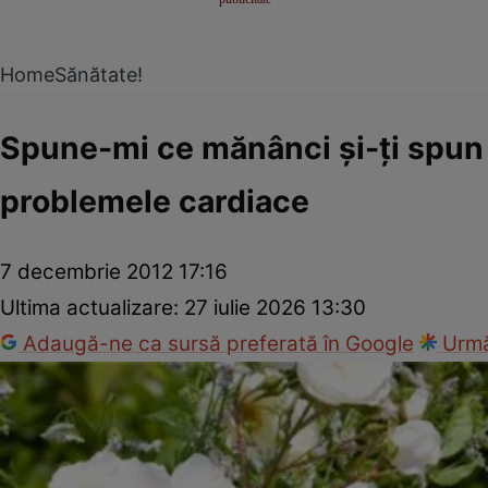
Home
Sănătate!
Spune-mi ce mănânci şi-ţi spun c
problemele cardiace
7 decembrie 2012 17:16
Ultima actualizare:
27 iulie 2026 13:30
Adaugă-ne ca sursă preferată în Google
Urmă