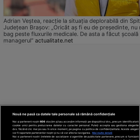
Adrian Veștea, reacție la situația deplorabilă din Spit
Județean Brașov: „Oricât aș fi eu de președinte, nu
bag peste fluxurile medicale. De asta a făcut școală
managerul”
actualitate.net
Nouă ne pasă ca datele tale personale să rămână confidențiale
Noi și partenerii noștri
606
stocăm și/sau accesăm informații pe dispozitivul dvs., precum identificatorii
cookie unici pentru prelucrarea datelor cu caracter personal. Puteți accepta sau gestiona alegerile
dvs. făcând clic mai jos sau în orice moment, pe pagina cu politica de confidențialitate. Aceste alegeri
vor fi raportate partenerilor noștri și nu vă vor afecta navigarea.
Mai multe detalii
Noi si partenerii nostri (retelele de socializare si agentiile de publicitate partenere, precum si furnizorii