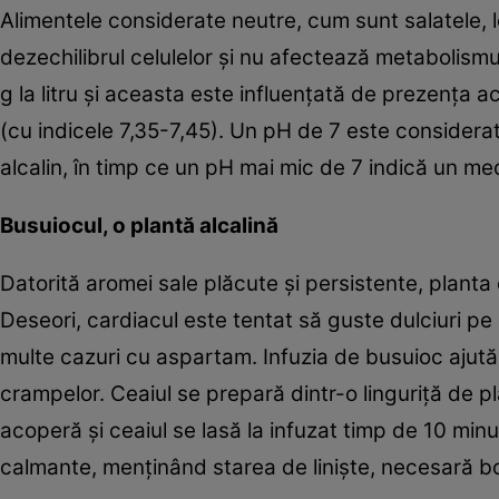
Alimentele considerate neutre, cum sunt salatele, l
dezechilibrul celulelor şi nu afectează metabolismul
g la litru şi aceasta este influenţată de prezenţa a
(cu indicele 7,35-7,45). Un pH de 7 este considera
alcalin, în timp ce un pH mai mic de 7 indică un med
Busuiocul, o plantă alcalină
Datorită aromei sale plăcute şi persistente, planta 
Deseori, cardiacul este tentat să guste dulciuri pe
multe cazuri cu aspartam. Infuzia de busuioc ajută 
crampelor. Ceaiul se prepară dintr-o linguriţă de p
acoperă şi ceaiul se lasă la infuzat timp de 10 min
calmante, menţinând starea de linişte, necesară bo