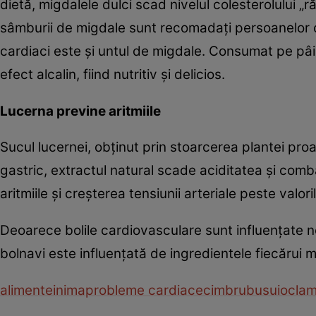
dietă, migdalele dulci scad nivelul colesterolului „
sâmburii de migdale sunt recomadaţi persoanelor c
cardiaci este şi untul de migdale. Consumat pe pâin
efect alcalin, fiind nutritiv şi delicios.
Lucerna previne aritmiile
Sucul lucernei, obţinut prin stoarcerea plantei proa
gastric, extractul natural scade aciditatea şi comb
aritmiile şi creşterea tensiunii arteriale peste valor
Deoarece bolile cardiovasculare sunt influenţate n
bolnavi este influenţată de ingredientele fiecărui m
alimente
inima
probleme cardiace
cimbru
busuioc
lam