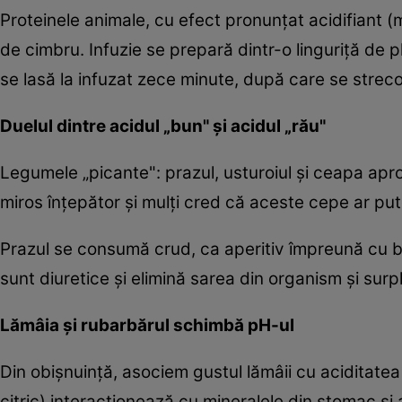
Proteinele animale, cu efect pronunţat acidifiant (m
de cimbru. Infuzie se prepară dintr-o linguriţă de 
se lasă la infuzat zece minute, după care se stre
Duelul dintre acidul „bun" şi acidul „rău"
Legumele „picante": prazul, usturoiul şi ceapa apro
miros înţepător şi mulţi cred că aceste cepe ar put
Prazul se consumă crud, ca aperitiv împreună cu 
sunt diuretice şi elimină sarea din organism şi sur
Lămâia şi rubarbărul schimbă pH-ul
Din obişnuinţă, asociem gustul lămâii cu aciditatea s
citric) interacţionează cu mineralele din stomac şi