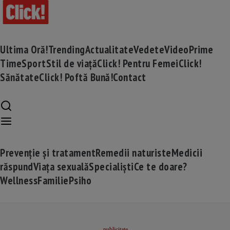
Ultima Oră!
Trending
Actualitate
Vedete
Video
Prime
Time
Sport
Stil de viață
Click! Pentru Femei
Click!
Sănătate
Click! Poftă Bună!
Contact
Prevenție și tratament
Remedii naturiste
Medicii
răspund
Viața sexuală
Specialiști
Ce te doare?
Wellness
Familie
Psiho