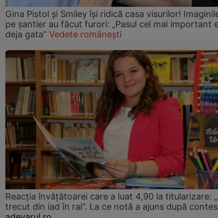
Gina Pistol și Smiley își ridică casa visurilor! Imaginil
pe șantier au făcut furori: „Pasul cel mai important 
deja gata”
Vedete românești
Reacția învățătoarei care a luat 4,90 la titularizare:
trecut din iad în rai”. La ce notă a ajuns după contes
adevarul.ro