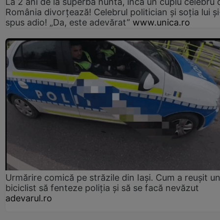
La 2 ani de la superba nuntă, încă un cuplu celebru 
România divorțează! Celebrul politician și soția lui ș
spus adio! „Da, este adevărat”
www.unica.ro
Urmărire comică pe străzile din Iași. Cum a reușit u
biciclist să fenteze poliția și să se facă nevăzut
adevarul.ro