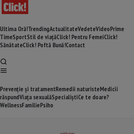
Ultima Oră!
Trending
Actualitate
Vedete
Video
Prime
Time
Sport
Stil de viață
Click! Pentru Femei
Click!
Sănătate
Click! Poftă Bună!
Contact
Prevenție și tratament
Remedii naturiste
Medicii
răspund
Viața sexuală
Specialiști
Ce te doare?
Wellness
Familie
Psiho