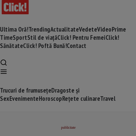
Ultima Oră!
Trending
Actualitate
Vedete
Video
Prime
Time
Sport
Stil de viață
Click! Pentru Femei
Click!
Sănătate
Click! Poftă Bună!
Contact
Trucuri de frumusețe
Dragoste și
Sex
Evenimente
Horoscop
Rețete culinare
Travel