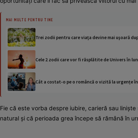
oportunități care îi fac să privească viitorul cu mai
MAI MULTE PENTRU TINE
Trei zodii pentru care viaţa devine mai uşoară dup
Cele 2 zodii care vor fi răsplătite de Univers în l
Cât a costat-o pe o româncă o vizită la urgențe în
Fie că este vorba despre iubire, carieră sau liniște
natural și că perioada grea începe să rămână în u