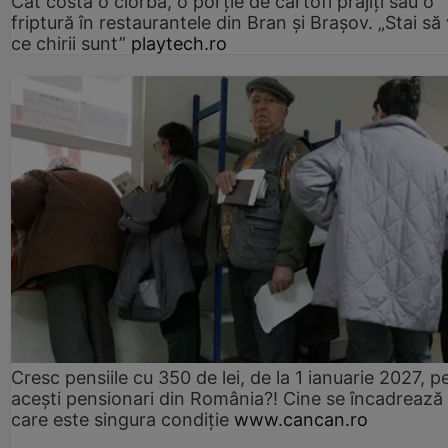
Cât costă o ciorbă, o porţie de cartofi prăjiţi sau o
friptură în restaurantele din Bran şi Braşov. „Stai să
ce chirii sunt”
playtech.ro
Cresc pensiile cu 350 de lei, de la 1 ianuarie 2027, p
acești pensionari din România?! Cine se încadrează 
care este singura condiție
www.cancan.ro