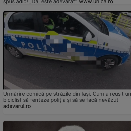
spus adio! „Da, este adevărat”
www.unica.ro
Urmărire comică pe străzile din Iași. Cum a reușit u
biciclist să fenteze poliția și să se facă nevăzut
adevarul.ro