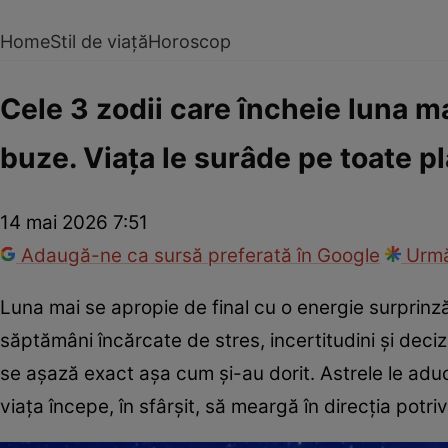
Home
Stil de viață
Horoscop
Cele 3 zodii care încheie luna ma
buze. Viața le surâde pe toate pl
14 mai 2026 7:51
Adaugă-ne ca sursă preferată în Google
Urmă
Luna mai se apropie de final cu o energie surprin
săptămâni încărcate de stres, incertitudini și decizii 
se așază exact așa cum și-au dorit. Astrele le aduc
viața începe, în sfârșit, să meargă în direcția potriv