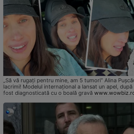
„Să vă rugați pentru mine, am 5 tumori” Alina Pușcău
lacrimi! Modelul internațional a lansat un apel, după
fost diagnosticată cu o boală gravă
www.wowbiz.r