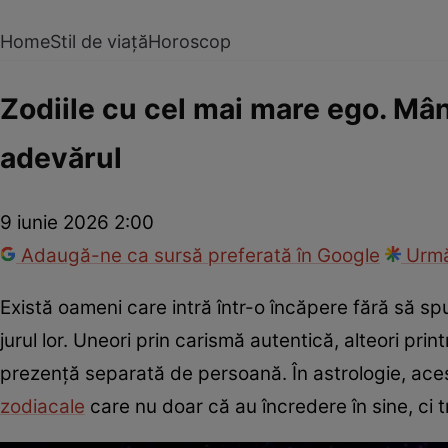
Home
Stil de viață
Horoscop
Zodiile cu cel mai mare ego. Mân
adevărul
9 iunie 2026 2:00
Adaugă-ne ca sursă preferată în Google
Urmă
Există oameni care intră într-o încăpere fără să s
jurul lor. Uneori prin carismă autentică, alteori pr
prezență separată de persoană. În astrologie, ace
zodiacale
care nu doar că au încredere în sine, ci t