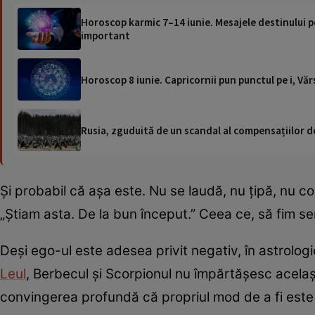
Horoscop karmic 7–14 iunie. Mesajele destinului pen
important
Horoscop 8 iunie. Capricornii pun punctul pe i, Vă
Rusia, zguduită de un scandal al compensațiilor de
Și probabil că așa este. Nu se laudă, nu țipă, nu 
„Știam asta. De la bun început.” Ceea ce, să fim se
Deși ego-ul este adesea privit negativ, în astrolog
Leul
, Berbecul și Scorpionul nu împărtășesc acelaș
convingerea profundă că propriul mod de a fi este 