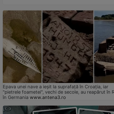
Epava unei nave a ieșit la suprafață în Croația, iar
"pietrele foametei", vechi de secole, au reapărut în R
în Germania
www.antena3.ro