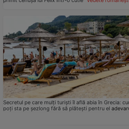
primit cenușa lui Felix într-o cutie”
Vedete româneșt
Secretul pe care mulți turiști îl află abia în Grecia: c
poți sta pe șezlong fără să plătești pentru el
adevaru