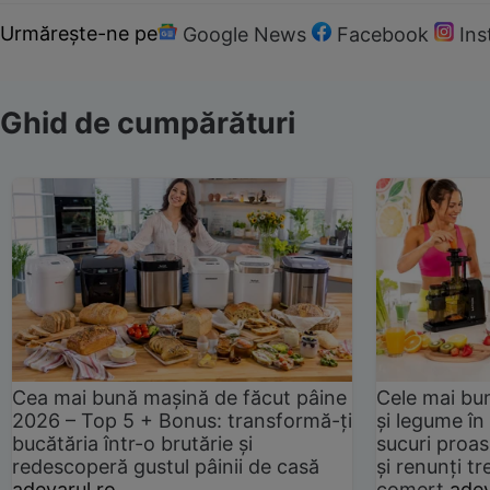
Urmărește-ne pe
Google News
Facebook
In
Ghid de cumpărături
Cea mai bună mașină de făcut pâine
Cele mai bu
2026 – Top 5 + Bonus: transformă-ți
și legume în
bucătăria într-o brutărie și
sucuri proas
redescoperă gustul pâinii de casă
și renunți tr
adevarul.ro
comerț
adev