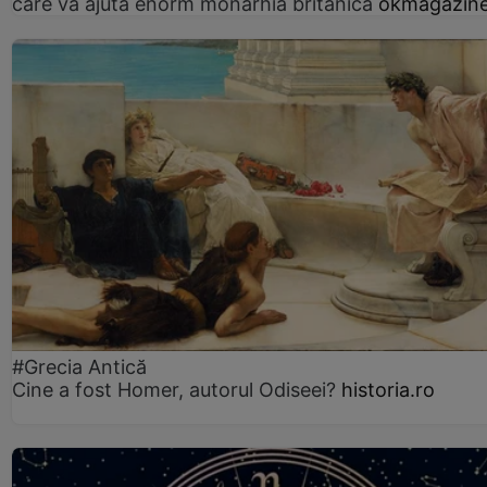
care va ajuta enorm monarhia britanică
okmagazine
#Grecia Antică
Cine a fost Homer, autorul Odiseei?
historia.ro