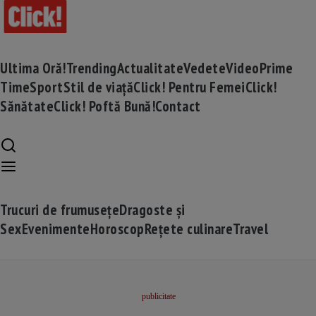
Ultima Oră!
Trending
Actualitate
Vedete
Video
Prime
Time
Sport
Stil de viață
Click! Pentru Femei
Click!
Sănătate
Click! Poftă Bună!
Contact
Trucuri de frumusețe
Dragoste și
Sex
Evenimente
Horoscop
Rețete culinare
Travel