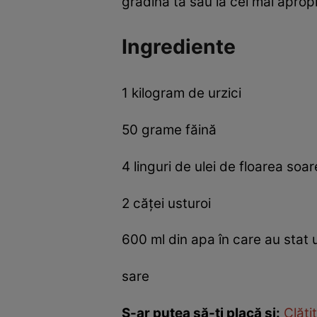
grădina ta sau la cel mai aprop
Ingrediente
1 kilogram de urzici
50 grame făină
4 linguri de ulei de floarea soar
2 căței usturoi
600 ml din apa în care au stat ur
sare
S-ar putea să-ți placă și:
Clăti