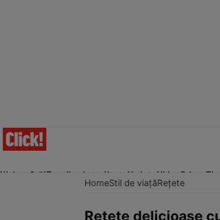
Ultima Oră!
Trending
Actualitate
Vedete
Video
Prime Ti
Home
Stil de viață
Rețete
Rețete delicioase cu 