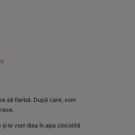
to
pe să fiarbă. După care, vom
 rece.
și le vom lăsa în apa clocotită