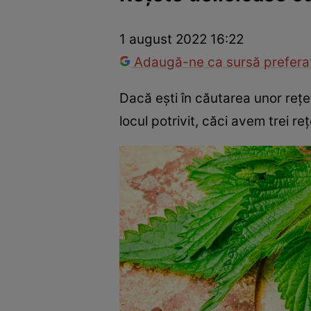
Trucuri de frumusețe
Dragoste și Sex
Evenimente
Horos
1 august 2022 16:22
Adaugă-ne ca sursă preferat
Dacă ești în căutarea unor rețet
locul potrivit, căci avem trei r