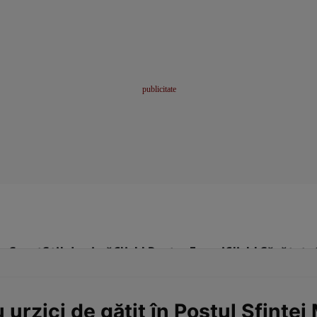
me
Sport
Stil de viață
Click! Pentru Femei
Click! Sănătate
urzici de gătit în Postul Sfintei 