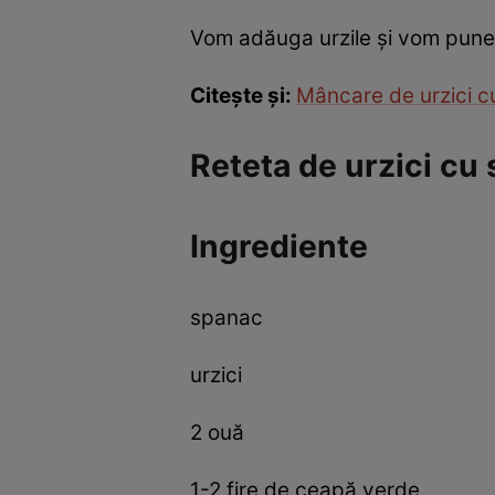
Vom adăuga urzile și vom pune ș
Citește și:
Mâncare de urzici c
Reteta de urzici cu 
Ingrediente
spanac
urzici
2 ouă
1-2 fire de ceapă verde