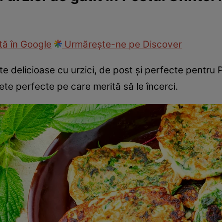
cop
Rețete culinare
Travel
ă în Google
Urmărește-ne pe Discover
e delicioase cu urzici, de post și perfecte pentru Pos
ețete perfecte pe care merită să le încerci.