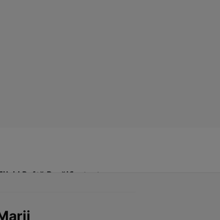
Click! Poftă Bună!
Contact
Marii