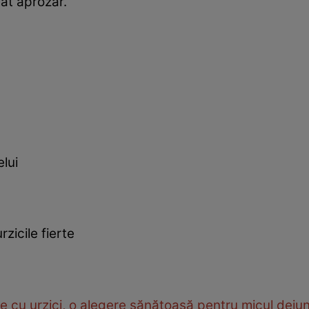
iat aprozar.
elui
zicile fierte
te cu urzici, o alegere sănătoasă pentru micul deju