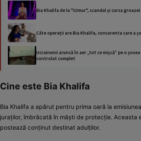
Bia Khalifa de la "iUmor", scandal și cursa groazei
Câte operații are Bia Khalifa, concurenta care a ș
Ucrainenii aruncă în aer „tot ce mișcă” pe o șose
controlat complet
Cine este Bia Khalifa
Bia Khalifa a apărut pentru prima oară la emisiune
juraților, îmbrăcată în măști de protecție. Aceast
postează conținut destinat adulților.