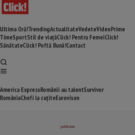
Ultima Oră!
Trending
Actualitate
Vedete
Video
Prime
Time
Sport
Stil de viață
Click! Pentru Femei
Click!
Sănătate
Click! Poftă Bună!
Contact
America Express
Românii au talent
Survivor
România
Chefi la cuțite
Eurovison