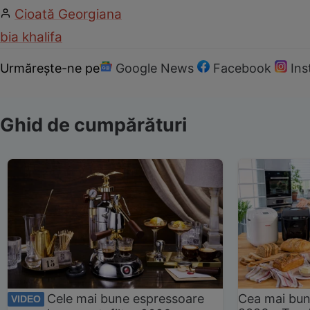
Cioată Georgiana
bia khalifa
Urmărește-ne pe
Google News
Facebook
In
Ghid de cumpărături
Cele mai bune espressoare
Cea mai bun
VIDEO