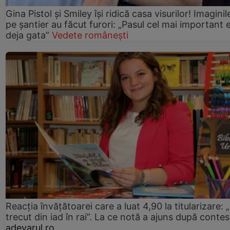
Gina Pistol și Smiley își ridică casa visurilor! Imaginil
pe șantier au făcut furori: „Pasul cel mai important 
deja gata”
Vedete românești
Reacția învățătoarei care a luat 4,90 la titularizare:
trecut din iad în rai”. La ce notă a ajuns după contes
adevarul.ro