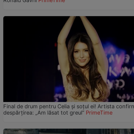
Ronald Gavril
PrimeTime
Final de drum pentru Celia și soțul ei! Artista confir
despărțirea: „Am lăsat tot greul”
PrimeTime