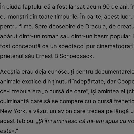
În ciuda faptului că a fost lansat acum 90 de ani,
cu monștri din toate timpurile. În parte, acest luc
pentru filme. Spre deosebire de Dracula, de creatur
apărut dintr-un roman sau dintr-un basm popular.
fost concepută ca un spectacol pur cinematografic
prietenul său Ernest B Schoedsack.
Aceștia erau deja cunoscuți pentru documentarele
animale exotice din ținuturi îndepărtate, dar Coope
ce-i trebuia era
„
o cursă de care", își amintea el (
culminantă care să se compare cu o cursă frenetică 
New York, a văzut un avion care trecea pe lângă un
acest tablou.
„Și îmi amintesc că mi-am spus cu voc
este»."