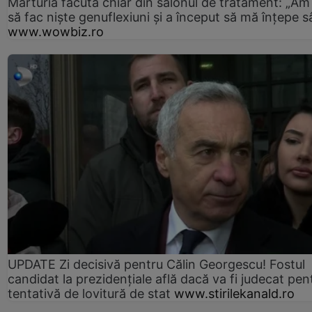
Mărturia făcută chiar din salonul de tratament: „Am
să fac niște genuflexiuni și a început să mă înțepe s
www.wowbiz.ro
UPDATE Zi decisivă pentru Călin Georgescu! Fostul
candidat la prezidențiale află dacă va fi judecat pen
tentativă de lovitură de stat
www.stirilekanald.ro