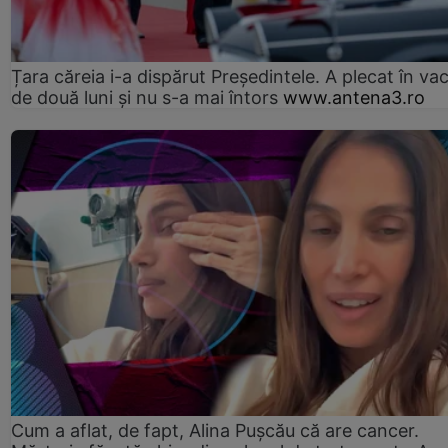
Țara căreia i-a dispărut Președintele. A plecat în va
de două luni și nu s-a mai întors
www.antena3.ro
Cum a aflat, de fapt, Alina Pușcău că are cancer.