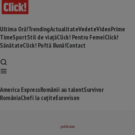
Ultima Oră!
Trending
Actualitate
Vedete
Video
Prime
Time
Sport
Stil de viață
Click! Pentru Femei
Click!
Sănătate
Click! Poftă Bună!
Contact
America Express
Românii au talent
Survivor
România
Chefi la cuțite
Eurovison