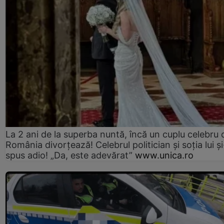
La 2 ani de la superba nuntă, încă un cuplu celebru 
România divorțează! Celebrul politician și soția lui ș
spus adio! „Da, este adevărat”
www.unica.ro