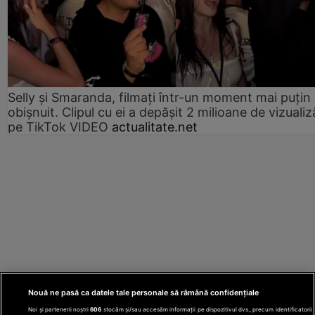
Selly și Smaranda, filmați într-un moment mai puțin
obișnuit. Clipul cu ei a depășit 2 milioane de vizualiz
pe TikTok VIDEO
actualitate.net
Nouă ne pasă ca datele tale personale să rămână confidențiale
Noi și partenerii noștri
606
stocăm și/sau accesăm informații pe dispozitivul dvs., precum identificatorii