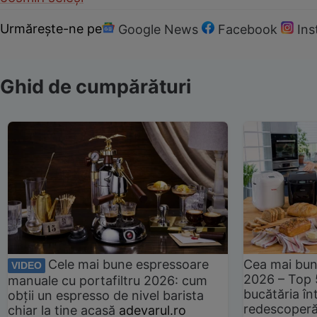
Urmărește-ne pe
Google News
Facebook
In
Ghid de cumpărături
Cele mai bune espressoare
Cea mai bun
VIDEO
2026 – Top 
manuale cu portafiltru 2026: cum
bucătăria înt
obții un espresso de nivel barista
redescoperă 
chiar la tine acasă
adevarul.ro