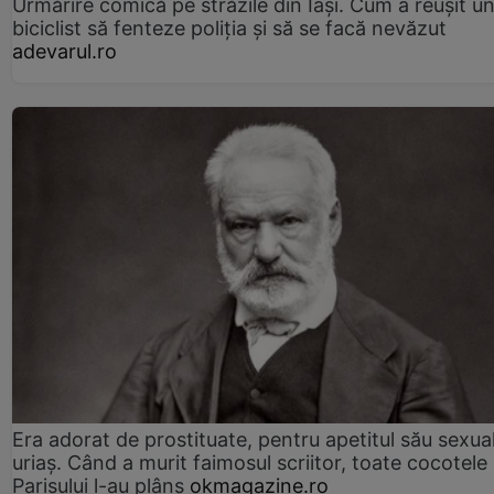
Urmărire comică pe străzile din Iași. Cum a reușit u
biciclist să fenteze poliția și să se facă nevăzut
adevarul.ro
Era adorat de prostituate, pentru apetitul său sexua
uriaș. Când a murit faimosul scriitor, toate cocotele
Parisului l-au plâns
okmagazine.ro