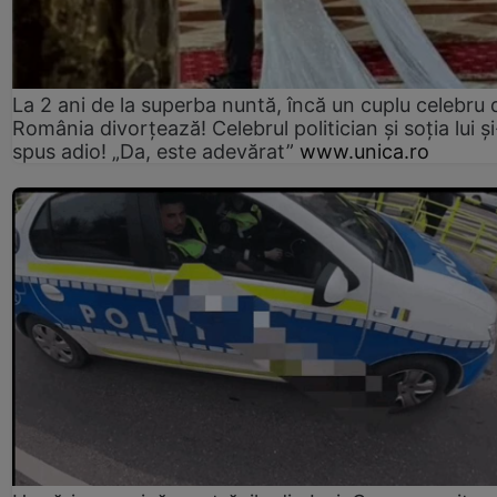
La 2 ani de la superba nuntă, încă un cuplu celebru 
România divorțează! Celebrul politician și soția lui ș
spus adio! „Da, este adevărat”
www.unica.ro