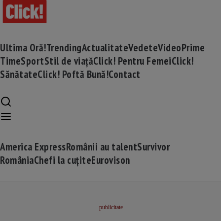
Ultima Oră!
Trending
Actualitate
Vedete
Video
Prime
Time
Sport
Stil de viață
Click! Pentru Femei
Click!
Sănătate
Click! Poftă Bună!
Contact
America Express
Românii au talent
Survivor
România
Chefi la cuțite
Eurovison