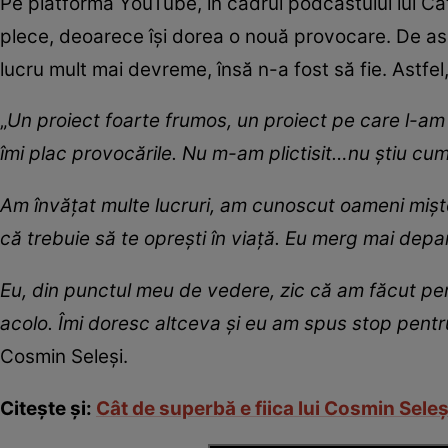
Pe platforma YouTube, în cadrul podcastului lui Cătă
plece, deoarece își dorea o nouă provocare. De a
lucru mult mai devreme, însă n-a fost să fie. Astfel,
„
Un proiect foarte frumos, un proiect pe care l-am î
îmi plac provocările. Nu m-am plictisit…nu știu cum
Am învățat multe lucruri, am cunoscut oameni mișt
că trebuie să te oprești în viață. Eu merg mai depa
Eu, din punctul meu de vedere, zic că am făcut per
acolo. Îmi doresc altceva și eu am spus stop pentr
Cosmin Seleși.
Citește și:
Cât de superbă e fiica lui Cosmin Seleși