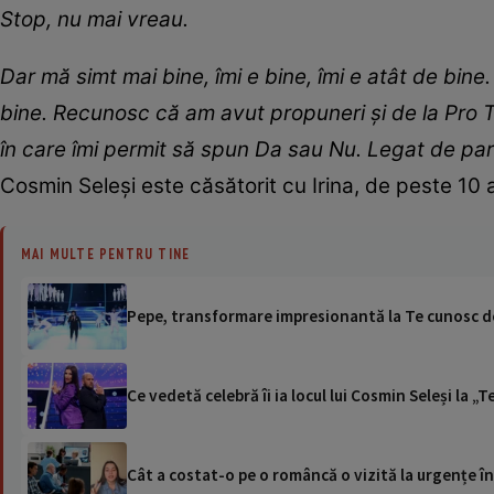
Stop, nu mai vreau.
Dar mă simt mai bine, îmi e bine, îmi e atât de bine
bine. Recunosc că am avut propuneri și de la Pro TV,
în care îmi permit să spun Da sau Nu. Legat de par
Cosmin Seleși este căsătorit cu Irina, de peste 10 ani
MAI MULTE PENTRU TINE
Pepe, transformare impresionantă la Te cunosc de
Ce vedetă celebră îi ia locul lui Cosmin Seleși la 
Cât a costat-o pe o româncă o vizită la urgențe în