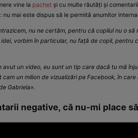
nere vine la
pachet
și cu multe răutăți și comentari
: nu mai este dispus să le permită anumitor internauț
ontrazicem, nu ne certăm, pentru că copilul nu o să 
ei, vorbim în particular, nu față de copil, pentru că 
ut un video, eu sunt un tip care dacă tu mă înjuri,
cam un milion de vizualizări pe Facebook, în car
 de Gabriela
».
tarii negative, că nu-mi place s