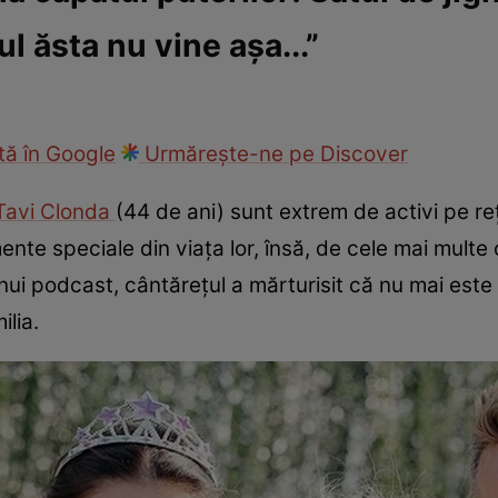
l ăsta nu vine așa...”
fi la cuțite
Eurovison
ă în Google
Urmărește-ne pe Discover
Tavi Clonda
(44 de ani) sunt extrem de activi pe reț
e speciale din viața lor, însă, de cele mai multe ori
unui podcast, cântărețul a mărturisit că nu mai este
ilia.