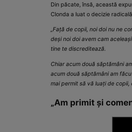
Din păcate, însă, această expu
Clonda a luat o decizie radicală
„Față de copii, noi doi nu ne c
deși noi doi avem cam aceleași id
tine te discreditează.
Chiar acum două săptămâni am av
acum două săptămâni am făcut 
mai permit să vă luați de copii,
„Am primit și comen