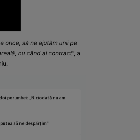
e orice, să ne ajutăm unii pe
ereală, nu când ai contract
”, a
iu.
a doi porumbei: „Niciodată nu am
m putea să ne despărțim”