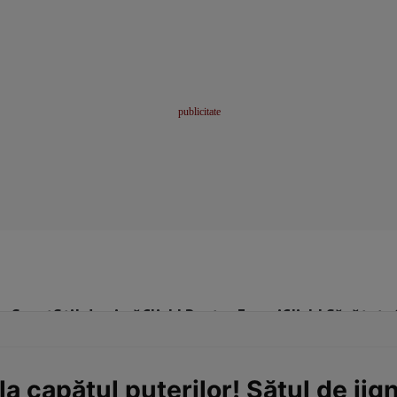
me
Sport
Stil de viață
Click! Pentru Femei
Click! Sănătate
a capătul puterilor! Sătul de jigni