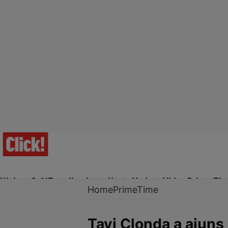
Ultima Oră!
Trending
Actualitate
Vedete
Video
Prime Ti
Home
PrimeTime
Tavi Clonda a ajuns l