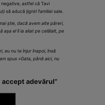
i negative, astfel că Tavi
i să aducă jigniri familiei sale.
mai știe, dacă avem alte păreri,
așa el îl ia aliat pe celălalt, pe
 eu nu te înjur înapoi, însă
e am spus
«Gata, până aici, nu
ă accept adevărul”