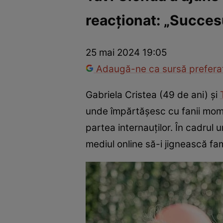
reacționat: „Succesu
America Express
Românii au talent
Survivor România
Che
25 mai 2024 19:05
Adaugă-ne ca sursă preferat
Gabriela Cristea (49 de ani) și
unde împărtășesc cu fanii moment
partea internauților. În cadrul 
mediul online să-i jignească fam