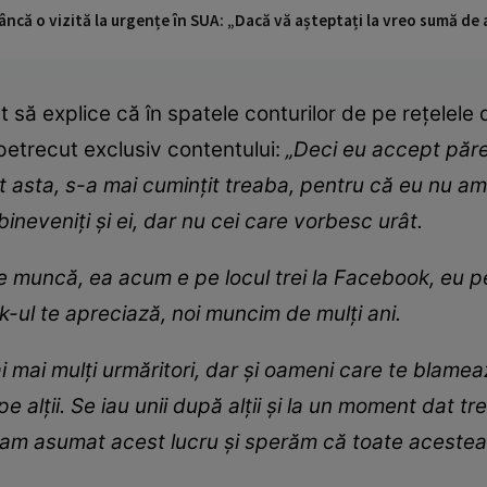
ncă o vizită la urgențe în SUA: „Dacă vă așteptați la vreo sumă de a
ut să explice că în spatele conturilor de pe rețelele
petrecut exclusiv contentului:
„Deci eu accept părer
pat asta, s-a mai cumințit treaba, pentru că eu nu a
ineveniți și ei, dar nu cei care vorbesc urât.
e muncă, ea acum e pe locul trei la Facebook, eu p
-ul te apreciază, noi muncim de mulți ani.
i mai mulți urmăritori, dar și oameni care te blamea
 pe alții. Se iau unii după alții și la un moment dat t
m asumat acest lucru și sperăm că toate acestea