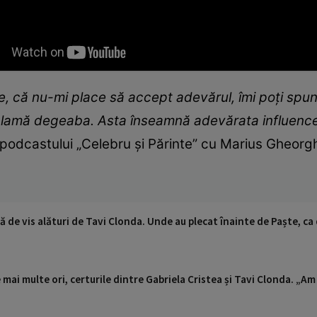
e, că nu-mi place să accept adevărul, îmi poți spun
 reclamă degeaba. Asta înseamnă adevărata influenc
 podcastului „Celebru și Părinte” cu Marius Gheorgh
ă de vis alături de Tavi Clonda. Unde au plecat înainte de Paște, c
e mai multe ori, certurile dintre Gabriela Cristea și Tavi Clonda. „A