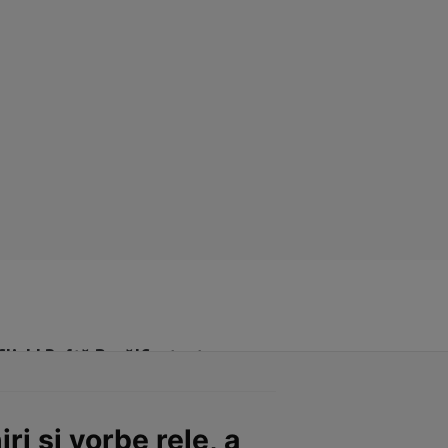
Click! Poftă Bună!
Contact
ri și vorbe rele, a