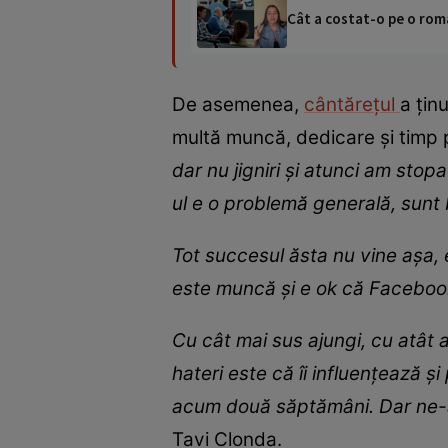
Cât a costat-o pe o româ
De asemenea,
cântărețul
a țin
multă muncă, dedicare și timp 
dar nu jigniri și atunci am sto
ul e o problemă generală, sunt b
Tot succesul ăsta nu vine așa, 
este muncă și e ok că Facebook
Cu cât mai sus ajungi, cu atât a
hateri este că îi influențează și
acum două săptămâni. Dar ne-a
Tavi Clonda.