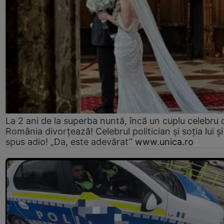
La 2 ani de la superba nuntă, încă un cuplu celebru 
România divorțează! Celebrul politician și soția lui ș
spus adio! „Da, este adevărat”
www.unica.ro