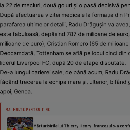
la 22 de meciuri, două goluri și o pasă decisivă pe
După efectuarea vizitei medicale la formația din P
parafarea ultimelor detalii, Radu Drăgușin va avea,
este fabuloasă, depășind 787 de milioane de euro, 
milioane de euro), Cristian Romero (65 de milioan
Deocamdată, Tottenham se află pe locul cinci din ce
liderul Liverpool FC, după 20 de etape disputate.
De-a lungul carierei sale, de până acum, Radu Drăgu
făcând trecerea la echipa mare și, ulterior, bifân
apoi, Genoa.
MAI MULTE PENTRU TINE
Mărturisirile lui Thierry Henry: francezul s-a conf