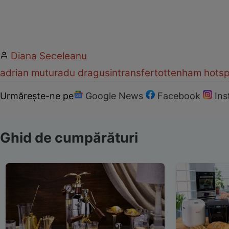
Diana Seceleanu
adrian mutu
radu dragusin
transfer
tottenham hots
Urmărește-ne pe
Google News
Facebook
In
Ghid de cumpărături