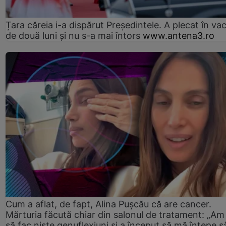
Țara căreia i-a dispărut Președintele. A plecat în va
de două luni și nu s-a mai întors
www.antena3.ro
Cum a aflat, de fapt, Alina Pușcău că are cancer.
Mărturia făcută chiar din salonul de tratament: „Am
să fac niște genuflexiuni și a început să mă înțepe s