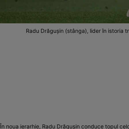
Radu Drăgușin (stânga), lider în istoria 
În noua ierarhie, Radu Drăgușin conduce topul celor