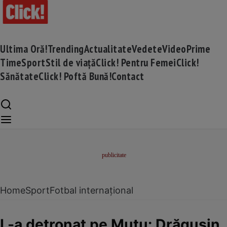
Ultima Oră!
Trending
Actualitate
Vedete
Video
Prime
Time
Sport
Stil de viață
Click! Pentru Femei
Click!
Sănătate
Click! Poftă Bună!
Contact
Home
Sport
Fotbal internațional
L-a detronat pe Mutu: Drăgușin, 