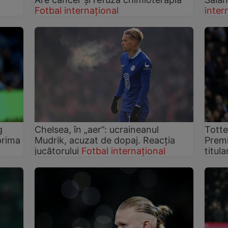
Fotbal internațional
inter
g
Chelsea, în „aer”: ucraineanul
Totte
prima
Mudrik, acuzat de dopaj. Reacția
Premi
jucătorului
Fotbal internațional
titula