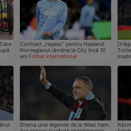
 Care
Contract „regesc” pentru Haaland.
Drăgu
după
Norvegianul rămâne la City încă 10
Totte
ani
Fotbal internațional
inadm
ânul
Drama unei legende de la West Ham.
Răzme
Are cancer și refuză chimioterapia
Salah