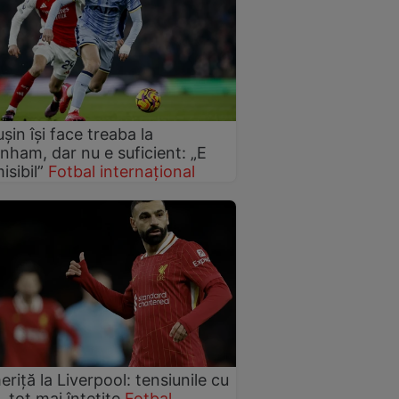
șin își face treaba la
nham, dar nu e suficient: „E
isibil”
Fotbal internațional
riță la Liverpool: tensiunile cu
, tot mai întețite
Fotbal