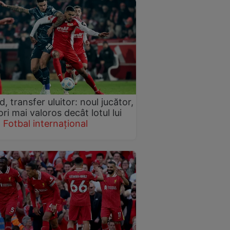
d, transfer uluitor: noul jucător,
ori mai valoros decât lotul lui
B
Fotbal internațional