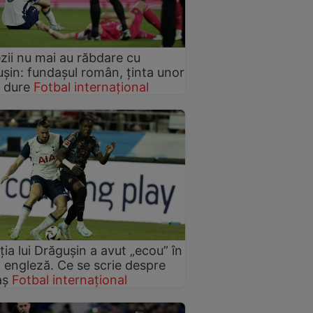
zii nu mai au răbdare cu
șin: fundașul român, ținta unor
i dure
Fotbal internațional
ția lui Drăgușin a avut „ecou” în
 engleză. Ce se scrie despre
aș
Fotbal internațional