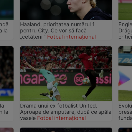
undă
Haaland, prioritatea numărul 1
Engle
a la
pentru City. Ce vor să facă
Drăgu
„cetățenii”
Fotbal internațional
critic
la
Drama unui ex fotbalist United.
Evolu
n la
Aproape de amputare, după ce spăla
presa
vasele
Fotbal internațional
fund