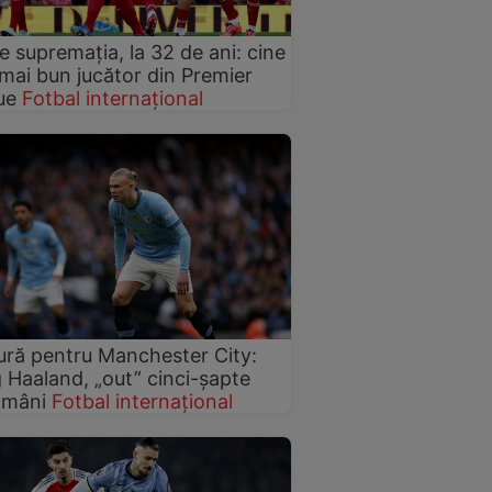
e supremația, la 32 de ani: cine
 mai bun jucător din Premier
ue
Fotbal internațional
ură pentru Manchester City:
g Haaland, „out” cinci-șapte
ămâni
Fotbal internațional