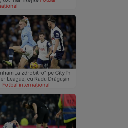
național
nham „a zdrobit-o” pe City în
er League, cu Radu Drăgușin
r
Fotbal internațional