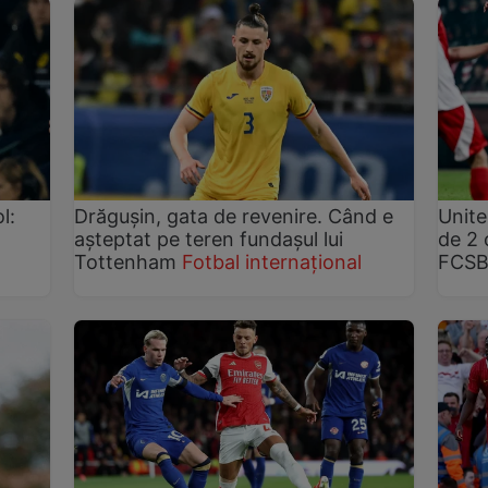
l:
Drăgușin, gata de revenire. Când e
Unite
așteptat pe teren fundașul lui
de 2 
Tottenham
Fotbal internațional
FCS