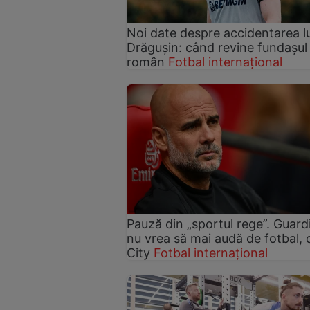
Noi date despre accidentarea lu
Drăgușin: când revine fundașul
român
Fotbal internațional
Pauză din „sportul rege”. Guard
nu vrea să mai audă de fotbal,
City
Fotbal internațional