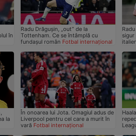
Radu Drăgușin, „out” de la
Radu 
lul în
Tottenham. Ce se întâmplă cu
sigur
fundașul român
Fotbal internațional
italie
,
În onoarea lui Jota. Omagiul adus de
Haala
a la
Liverpool pentru cel care a murit în
reped
vară
Fotbal internațional
Leag