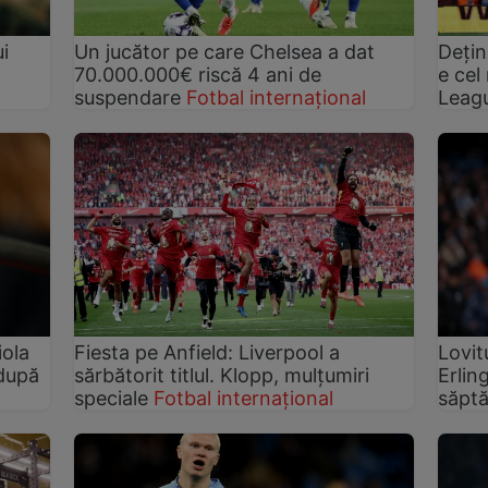
i
Un jucător pe care Chelsea a dat
Dețin
70.000.000€ riscă 4 ani de
e cel
suspendare
Fotbal internațional
Leag
iola
Fiesta pe Anfield: Liverpool a
Lovit
 după
sărbătorit titlul. Klopp, mulțumiri
Erlin
speciale
Fotbal internațional
săpt