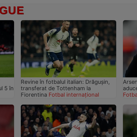
AGUE
i
Revine în fotbalul italian: Drăgușin,
Arsen
l 5 în
transferat de Tottenham la
aduce
Fiorentina
Fotbal internațional
Fotba