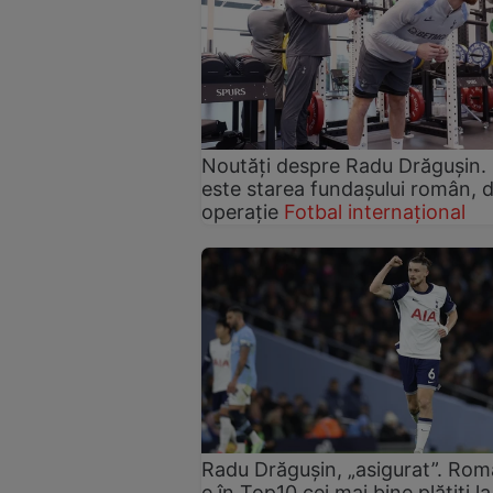
Noutăți despre Radu Drăgușin.
este starea fundașului român, 
operație
Fotbal internațional
Radu Drăgușin, „asigurat”. Rom
e în Top10 cei mai bine plătiți la