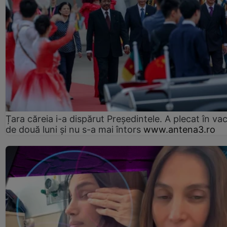
Țara căreia i-a dispărut Președintele. A plecat în va
de două luni și nu s-a mai întors
www.antena3.ro