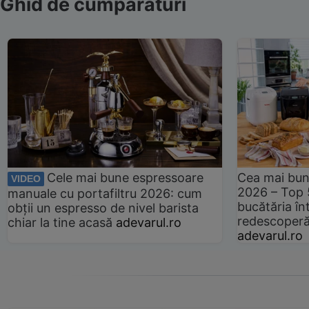
Ghid de cumpărături
Cele mai bune espressoare
Cea mai bun
VIDEO
2026 – Top 
manuale cu portafiltru 2026: cum
bucătăria înt
obții un espresso de nivel barista
redescoperă 
chiar la tine acasă
adevarul.ro
adevarul.ro