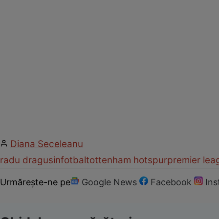
Diana Seceleanu
radu dragusin
fotbal
tottenham hotspur
premier lea
Urmărește-ne pe
Google News
Facebook
In