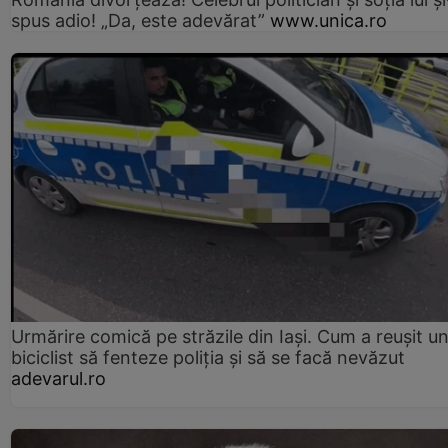
spus adio! „Da, este adevărat”
www.unica.ro
Urmărire comică pe străzile din Iași. Cum a reușit u
biciclist să fenteze poliția și să se facă nevăzut
adevarul.ro