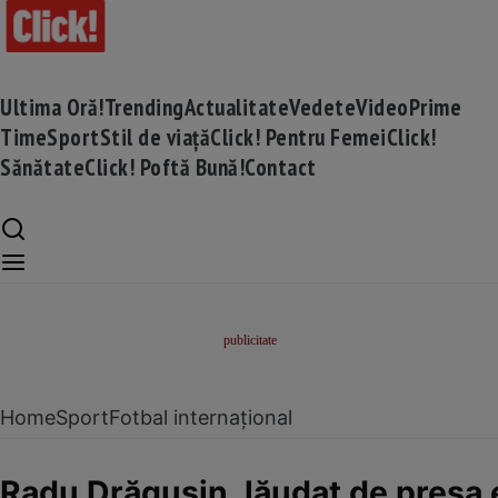
Ultima Oră!
Trending
Actualitate
Vedete
Video
Prime
Time
Sport
Stil de viață
Click! Pentru Femei
Click!
Sănătate
Click! Poftă Bună!
Contact
Home
Sport
Fotbal internațional
Radu Drăgușin, lăudat de presa 