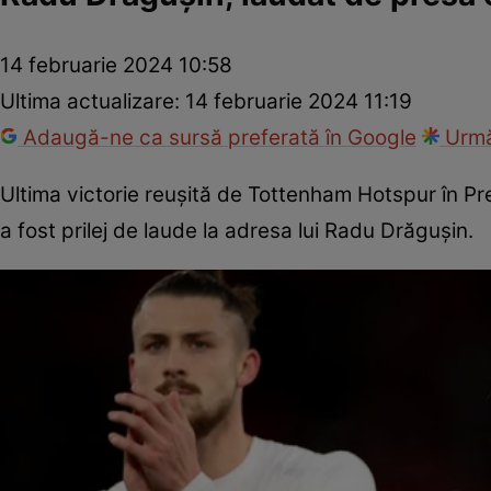
14 februarie 2024 10:58
Ultima actualizare:
14 februarie 2024 11:19
Adaugă-ne ca sursă preferată în Google
Urmă
Ultima victorie reușită de Tottenham Hotspur în P
a fost prilej de laude la adresa lui Radu Drăgușin.