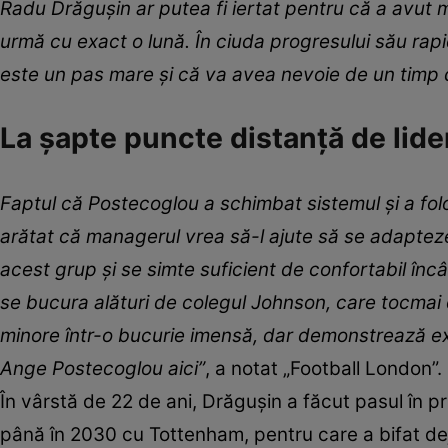
Radu Drăgușin ar putea fi iertat pentru că a avut m
urmă cu exact o lună. În ciuda progresului său rapi
este un pas mare și că va avea nevoie de un timp
La șapte puncte distanță de lid
Faptul că Postecoglou a schimbat sistemul și a folos
arătat că managerul vrea să-l ajute să se adapteze
acest grup și se simte suficient de confortabil încâ
se bucura alături de colegul Johnson, care tocmai 
minore într-o bucurie imensă, dar demonstrează e
Ange Postecoglou aici”
, a notat „Football London”.
În vârstă de 22 de ani, Drăgușin a făcut pasul în p
până în 2030 cu Tottenham, pentru care a bifat dej