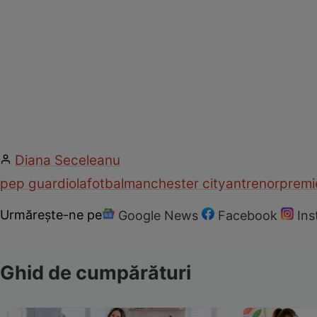
Diana Seceleanu
pep guardiola
fotbal
manchester city
antrenor
premi
Urmărește-ne pe
Google News
Facebook
In
Ghid de cumpărături