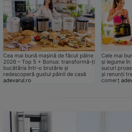
Cea mai bună mașină de făcut pâine
Cele mai bu
2026 – Top 5 + Bonus: transformă-ți
și legume în
bucătăria într-o brutărie și
sucuri proas
redescoperă gustul pâinii de casă
și renunți tr
adevarul.ro
comerț
adev