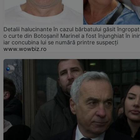
Detalii halucinante în cazul bărbatului găsit îngropat
o curte din Botoșani! Marinel a fost înjunghiat în ini
iar concubina lui se numără printre suspecți
www.wowbiz.ro