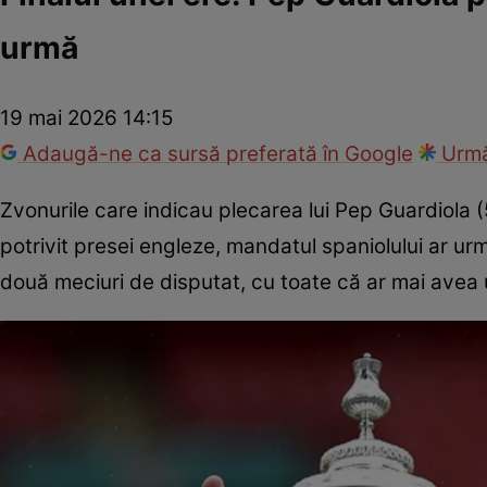
urmă
19 mai 2026 14:15
Adaugă-ne ca sursă preferată în Google
Urmă
Zvonurile care indicau plecarea lui Pep Guardiola 
potrivit presei engleze, mandatul spaniolului ar urm
două meciuri de disputat, cu toate că ar mai avea 