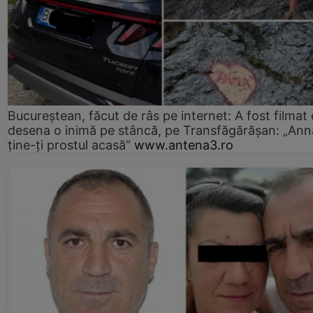
Bucureștean, făcut de râs pe internet: A fost filmat
desena o inimă pe stâncă, pe Transfăgărășan: „Ann
ține-ți prostul acasă”
www.antena3.ro