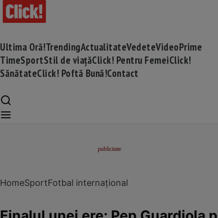
Ultima Oră!
Trending
Actualitate
Vedete
Video
Prime
Time
Sport
Stil de viață
Click! Pentru Femei
Click!
Sănătate
Click! Poftă Bună!
Contact
Home
Sport
Fotbal internațional
Finalul unei ere: Pep Guardiola p