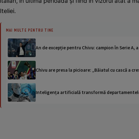
italian, în ultima perioadă și fiind în vizorul atât a
Iteliei.
MAI MULTE PENTRU TINE
An de excepție pentru Chivu: campion în Serie A, a c
Chivu are presa la picioare: „Băiatul cu cască a cr
Inteligența artificială transformă departamentele