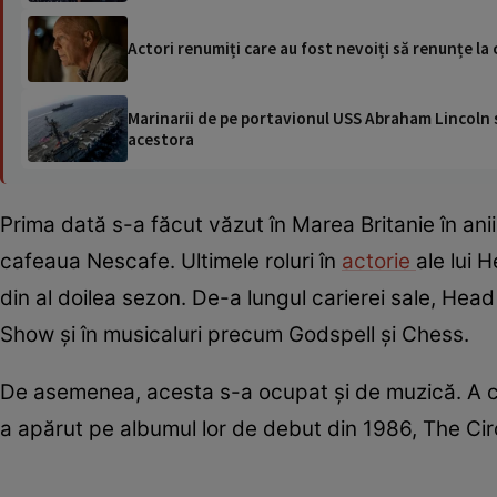
Actori renumiți care au fost nevoiți să renunțe la 
Marinarii de pe portavionul USS Abraham Lincoln su
acestora
Prima dată s-a făcut văzut în Marea Britanie în an
cafeaua Nescafe. Ultimele roluri în
actorie
ale lui 
din al doilea sezon. De-a lungul carierei sale, Head 
Show și în musicaluri precum Godspell și Chess.
De asemenea, acesta s-a ocupat și de muzică. A c
a apărut pe albumul lor de debut din 1986, The Cir