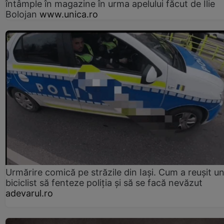
întâmple în magazine în urma apelului făcut de Ilie
Bolojan
www.unica.ro
Urmărire comică pe străzile din Iași. Cum a reușit u
biciclist să fenteze poliția și să se facă nevăzut
adevarul.ro