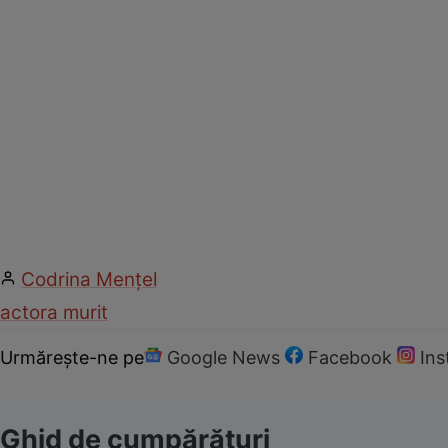
Codrina Mențel
actor
a murit
Urmărește-ne pe
Google News
Facebook
In
Ghid de cumpărături