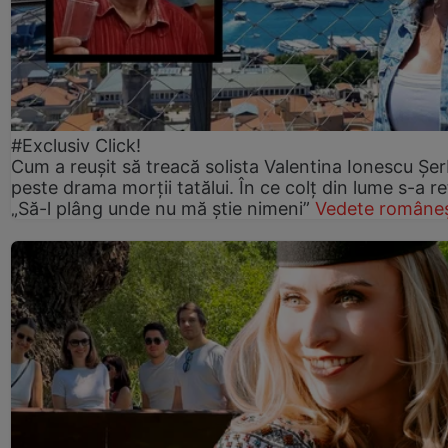
#Exclusiv Click!
Cum a reușit să treacă solista Valentina Ionescu Șe
peste drama morții tatălui. În ce colț din lume s-a re
„Să-l plâng unde nu mă știe nimeni”
Vedete româneș