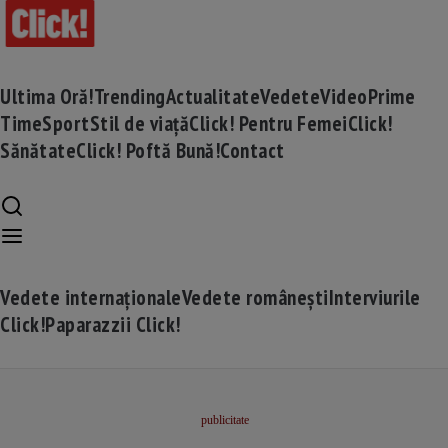
Ultima Oră!
Trending
Actualitate
Vedete
Video
Prime
Time
Sport
Stil de viață
Click! Pentru Femei
Click!
Sănătate
Click! Poftă Bună!
Contact
Vedete internaționale
Vedete românești
Interviurile
Click!
Paparazzii Click!