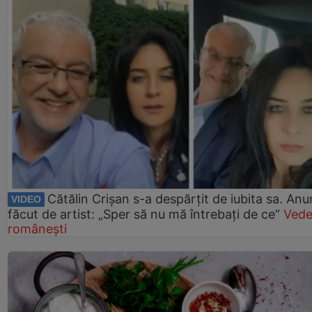
Cătălin Crișan s-a despărțit de iubita sa. Anu
VIDEO
făcut de artist: „Sper să nu mă întrebați de ce”
Vede
românești