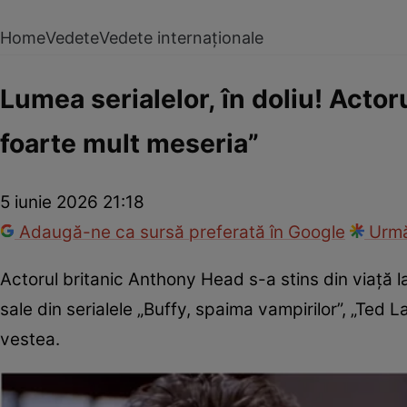
Home
Vedete
Vedete internaționale
Lumea serialelor, în doliu! Actor
foarte mult meseria”
5 iunie 2026 21:18
Adaugă-ne ca sursă preferată în Google
Urmă
Actorul britanic Anthony Head s-a stins din viață l
sale din serialele „Buffy, spaima vampirilor”, „Ted Las
vestea.