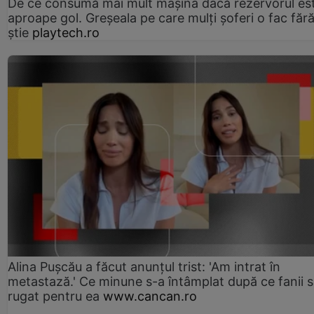
De ce consumă mai mult mașina dacă rezervorul es
aproape gol. Greșeala pe care mulți șoferi o fac făr
știe
playtech.ro
Alina Pușcău a făcut anunțul trist: 'Am intrat în
metastază.' Ce minune s-a întâmplat după ce fanii 
rugat pentru ea
www.cancan.ro