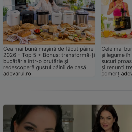
Cea mai bună mașină de făcut pâine
Cele mai bu
2026 – Top 5 + Bonus: transformă-ți
și legume în
bucătăria într-o brutărie și
sucuri proas
redescoperă gustul pâinii de casă
și renunți tr
adevarul.ro
comerț
adev