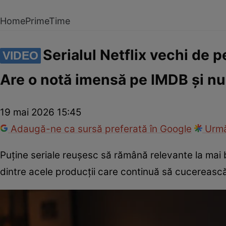
Home
PrimeTime
Serialul Netflix vechi de p
VIDEO
Are o notă imensă pe IMDB și nu
19 mai 2026 15:45
Adaugă-ne ca sursă preferată în Google
Urmă
Puține seriale reușesc să rămână relevante la mai b
dintre acele producții care continuă să cucerească 