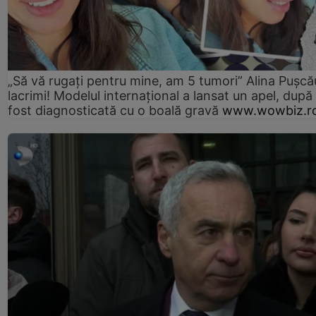
„Să vă rugați pentru mine, am 5 tumori” Alina Pușcău
lacrimi! Modelul internațional a lansat un apel, după
fost diagnosticată cu o boală gravă
www.wowbiz.r