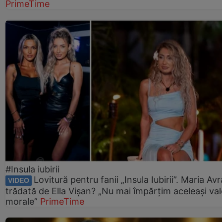
PrimeTime
#Insula iubirii
Lovitură pentru fanii „Insula Iubirii”. Maria Av
VIDEO
trădată de Ella Vișan? „Nu mai împărțim aceleași val
morale”
PrimeTime