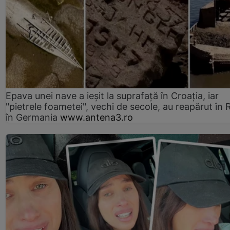
Epava unei nave a ieșit la suprafață în Croația, iar
"pietrele foametei", vechi de secole, au reapărut în R
în Germania
www.antena3.ro