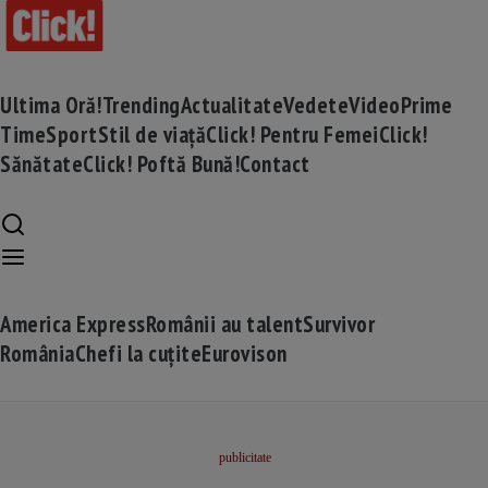
Ultima Oră!
Trending
Actualitate
Vedete
Video
Prime
Time
Sport
Stil de viață
Click! Pentru Femei
Click!
Sănătate
Click! Poftă Bună!
Contact
America Express
Românii au talent
Survivor
România
Chefi la cuțite
Eurovison