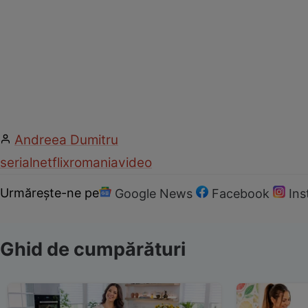
Andreea Dumitru
serial
netflix
romania
video
Urmărește-ne pe
Google News
Facebook
In
Ghid de cumpărături