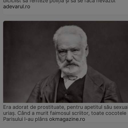
biciclist să fenteze poliția și să se facă nevăzut
adevarul.ro
Era adorat de prostituate, pentru apetitul său sexua
uriaș. Când a murit faimosul scriitor, toate cocotele
Parisului l-au plâns
okmagazine.ro