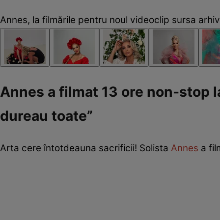
Annes, la filmările pentru noul videoclip sursa arh
Annes a filmat 13 ore non-stop l
dureau toate”
Arta cere întotdeauna sacrificii! Solista
Annes
a fil