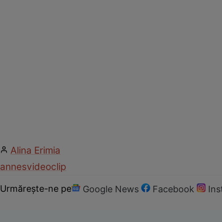
Alina Erimia
annes
videoclip
Urmărește-ne pe
Google News
Facebook
In