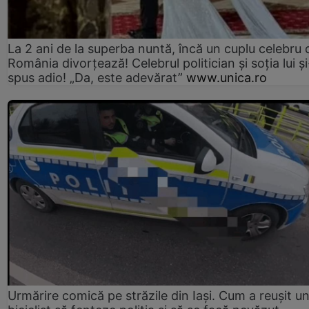
La 2 ani de la superba nuntă, încă un cuplu celebru 
România divorțează! Celebrul politician și soția lui ș
spus adio! „Da, este adevărat”
www.unica.ro
Urmărire comică pe străzile din Iași. Cum a reușit u