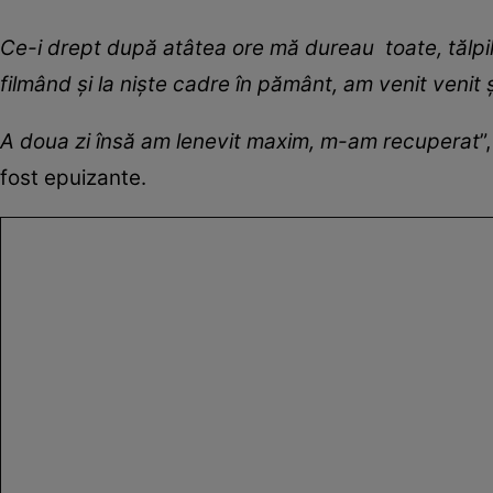
Ce-i drept după atâtea ore mă dureau toate, tălpil
filmând și la niște cadre în pământ, am venit venit
A doua zi însă am lenevit maxim, m-am recuperat
”
fost epuizante.