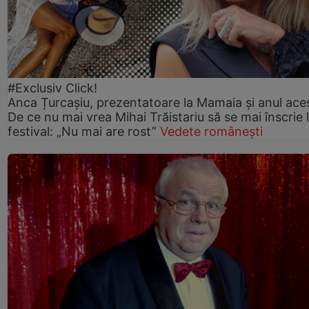
#Exclusiv Click!
Anca Țurcașiu, prezentatoare la Mamaia și anul ace
De ce nu mai vrea Mihai Trăistariu să se mai înscrie 
festival: „Nu mai are rost”
Vedete românești