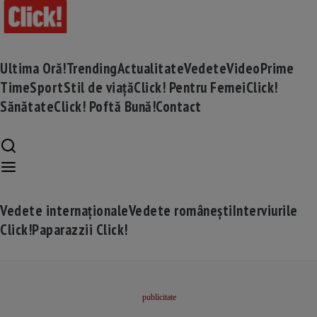
Ultima Oră!
Trending
Actualitate
Vedete
Video
Prime
Time
Sport
Stil de viață
Click! Pentru Femei
Click!
Sănătate
Click! Poftă Bună!
Contact
Vedete internaționale
Vedete românești
Interviurile
Click!
Paparazzii Click!