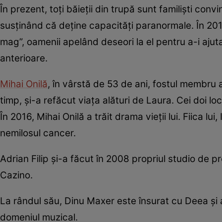
În prezent, toți băieții din trupă sunt familiști convi
susținând că deține capacități paranormale. În 2014, 
mag”, oamenii apelând deseori la el pentru a-i ajut
anterioare.
Mihai Onilă
, în vârstă de 53 de ani, fostul membru a
timp, și-a refăcut viața alături de Laura. Cei doi loc
În 2016, Mihai Onilă a trăit drama vieții lui. Fiica l
nemilosul cancer.
Adrian Filip și-a făcut în 2008 propriul studio de p
Cazino.
La rândul său, Dinu Maxer este însurat cu Deea și 
domeniul muzical.