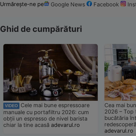
Urmărește-ne pe
Google News
Facebook
In
Ghid de cumpărături
Cele mai bune espressoare
Cea mai bun
VIDEO
2026 – Top 
manuale cu portafiltru 2026: cum
bucătăria înt
obții un espresso de nivel barista
redescoperă 
chiar la tine acasă
adevarul.ro
adevarul.ro