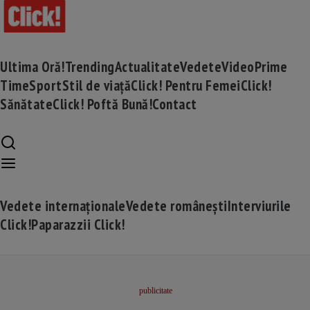
Ultima Oră!
Trending
Actualitate
Vedete
Video
Prime
Time
Sport
Stil de viață
Click! Pentru Femei
Click!
Sănătate
Click! Poftă Bună!
Contact
Vedete internaționale
Vedete românești
Interviurile
Click!
Paparazzii Click!