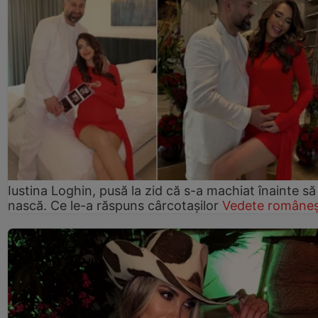
Iustina Loghin, pusă la zid că s-a machiat înainte să
nască. Ce le-a răspuns cârcotașilor
Vedete româneș