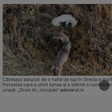
Cățelușul adoptat de o haită de lupi în Grecia a muri
Povestea care a uimit lumea și a stârnit o controver
uriașă: „Drum lin, micuțule”
adevarul.ro