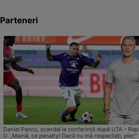
Parteneri
Daniel Pancu, scandal la conferință după UTA – Rap
0: „Mamă, ce penalty! Dacă nu mă respectați, plec”