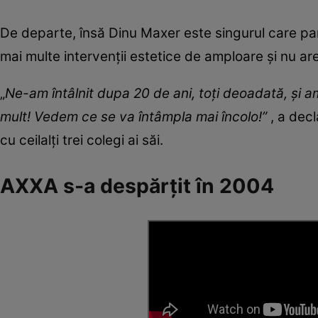
De departe, însă Dinu Maxer este singurul care parcă
mai multe intervenții estetice de amploare și nu ar
„
Ne-am întâlnit dupa 20 de ani, toți deoadat
ă, ș
i 
mult! Vedem ce se va
î
nt
â
mpla
mai încolo
!”
, a decl
cu ceilalți trei colegi ai săi.
AXXA s-a despărțit în 2004