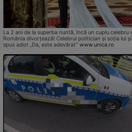
La 2 ani de la superba nuntă, încă un cuplu celebru 
România divorțează! Celebrul politician și soția lui ș
spus adio! „Da, este adevărat”
www.unica.ro