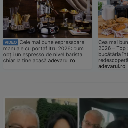
Cele mai bune espressoare
Cea mai bun
VIDEO
2026 – Top 
manuale cu portafiltru 2026: cum
bucătăria înt
obții un espresso de nivel barista
redescoperă 
chiar la tine acasă
adevarul.ro
adevarul.ro