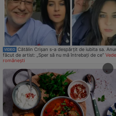
Cătălin Crișan s-a despărțit de iubita sa. Anu
VIDEO
făcut de artist: „Sper să nu mă întrebați de ce”
Vede
românești