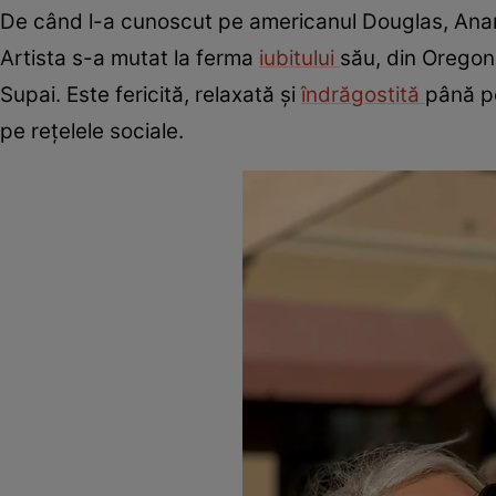
De când l-a cunoscut pe americanul Douglas, Anama
Artista s-a mutat la ferma
iubitului
său, din Oregon,
Supai. Este fericită, relaxată și
îndrăgostită
până pe
pe rețelele sociale.