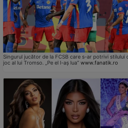
Singurul jucător de la FCSB care s-ar potrivi stilului 
joc al lui Tromso. „Pe el l-aș lua”
www.fanatik.ro