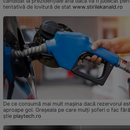
candidat la prezidențiale află dacă va fi judecat pen
tentativă de lovitură de stat
www.stirilekanald.ro
De ce consumă mai mult mașina dacă rezervorul es
aproape gol. Greșeala pe care mulți șoferi o fac făr
știe
playtech.ro