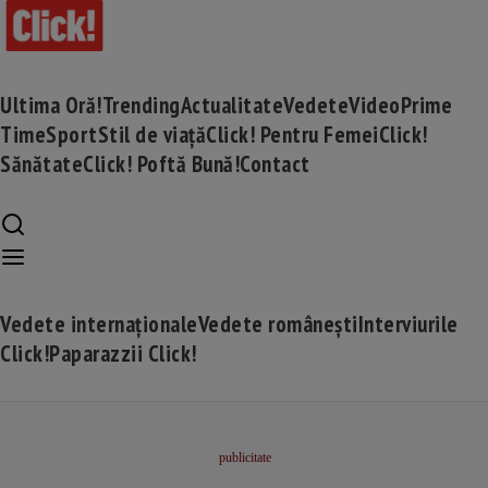
Ultima Oră!
Trending
Actualitate
Vedete
Video
Prime
Time
Sport
Stil de viață
Click! Pentru Femei
Click!
Sănătate
Click! Poftă Bună!
Contact
Vedete internaționale
Vedete românești
Interviurile
Click!
Paparazzii Click!