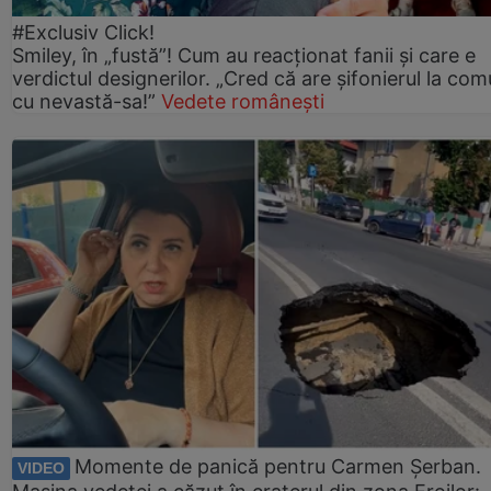
#Exclusiv Click!
Smiley, în „fustă”! Cum au reacționat fanii și care e
verdictul designerilor. „Cred că are șifonierul la co
cu nevastă-sa!”
Vedete românești
Momente de panică pentru Carmen Șerban.
VIDEO