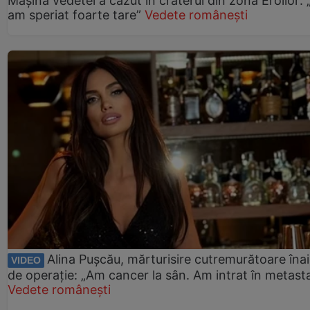
Mașina vedetei a căzut în craterul din zona Eroilor:
am speriat foarte tare”
Vedete românești
Alina Pușcău, mărturisire cutremurătoare îna
VIDEO
de operație: „Am cancer la sân. Am intrat în metast
Vedete românești