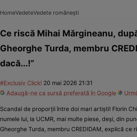
Home
Vedete
Vedete românești
Ce riscă Mihai Mărgineanu, după 
Gheorghe Turda, membru CREDIDA
dacă...!”
#Exclusiv Click!
20 mai 2026 21:31
Adaugă-ne ca sursă preferată în Google
Urmă
Scandal de proporții între doi mari artiști! Florin Ch
numele lui, la UCMR, mai multe piese, deși, din punct
Gheorghe Turda, membru CREDIDAM, explică ce riscă