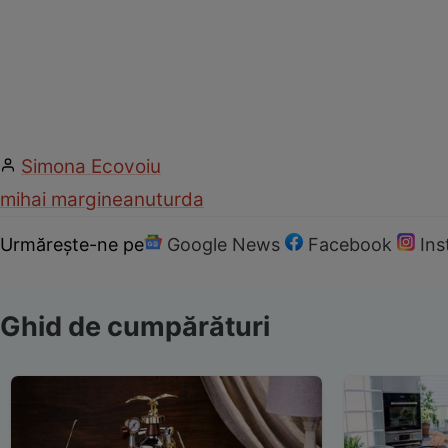
Simona Ecovoiu
mihai margineanu
turda
Urmărește-ne pe
Google News
Facebook
In
Ghid de cumpărături