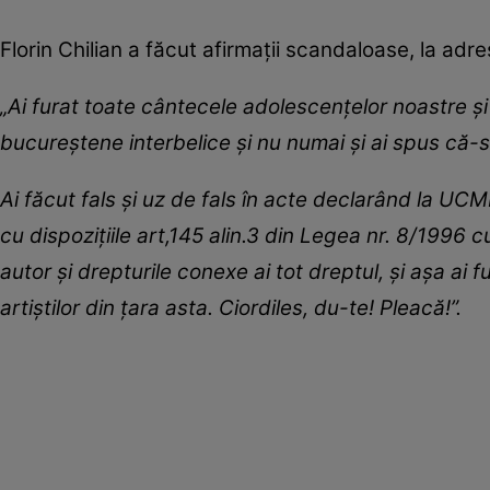
Florin Chilian a făcut afirmații scandaloase, la adre
„Ai furat toate cântecele adolescențelor noastre și 
bucureștene interbelice și nu numai și ai spus că-s 
Ai făcut fals și uz de fals în acte declarând la UC
cu dispozițiile art,145 alin.3 din Legea nr. 8/1996 c
autor și drepturile conexe ai tot dreptul, și așa ai fu
artiștilor din țara asta. Ciordiles, du-te! Pleacă!”.