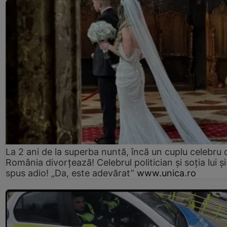
La 2 ani de la superba nuntă, încă un cuplu celebru 
România divorțează! Celebrul politician și soția lui ș
spus adio! „Da, este adevărat”
www.unica.ro