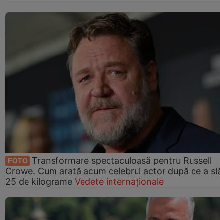
Transformare spectaculoasă pentru Russell
FOTO
Crowe. Cum arată acum celebrul actor după ce a slă
25 de kilograme
Vedete internaționale