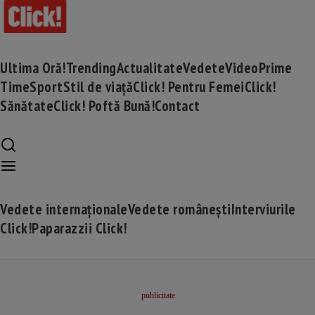
Ultima Oră!
Trending
Actualitate
Vedete
Video
Prime
Time
Sport
Stil de viață
Click! Pentru Femei
Click!
Sănătate
Click! Poftă Bună!
Contact
Vedete internaționale
Vedete românești
Interviurile
Click!
Paparazzii Click!