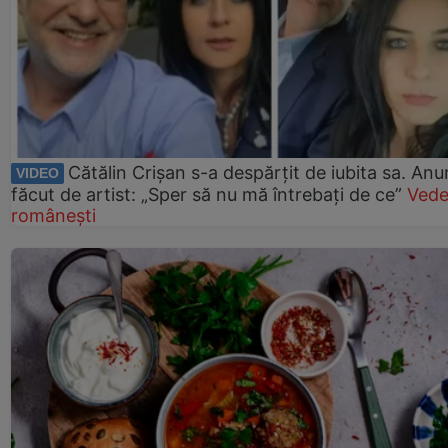
Cătălin Crișan s-a despărțit de iubita sa. Anu
VIDEO
făcut de artist: „Sper să nu mă întrebați de ce”
Vede
românești