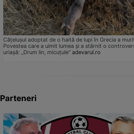
Cățelușul adoptat de o haită de lupi în Grecia a muri
Povestea care a uimit lumea și a stârnit o controver
uriașă: „Drum lin, micuțule”
adevarul.ro
Parteneri