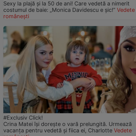
Sexy la plajă și la 50 de ani! Care vedetă a nimerit
costumul de baie: „Monica Davidescu e șic!”
Vedete
românești
#Exclusiv Click!
Crina Matei își dorește o vară prelungită. Urmează
vacanța pentru vedetă și fiica ei, Charlotte
Vedete