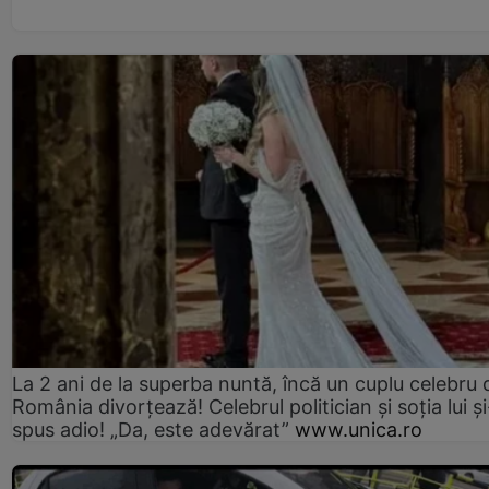
La 2 ani de la superba nuntă, încă un cuplu celebru 
România divorțează! Celebrul politician și soția lui ș
spus adio! „Da, este adevărat”
www.unica.ro