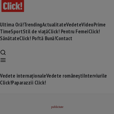
Ultima Oră!
Trending
Actualitate
Vedete
Video
Prime
Time
Sport
Stil de viață
Click! Pentru Femei
Click!
Sănătate
Click! Poftă Bună!
Contact
Vedete internaționale
Vedete românești
Interviurile
Click!
Paparazzii Click!