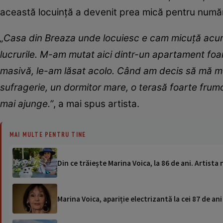
această locuință a devenit prea mică pentru număru
„Casa din Breaza unde locuiesc e cam micuță acu
lucrurile. M-am mutat aici dintr-un apartament foar
masivă, le-am lăsat acolo. Când am decis să mă mut
sufragerie, un dormitor mare, o terasă foarte frum
mai ajunge.”
, a mai spus artista.
MAI MULTE PENTRU TINE
Din ce trăiește Marina Voica, la 86 de ani. Artista
Marina Voica, apariție electrizantă la cei 87 de ani