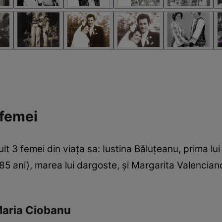
 femei
lt 3 femei din viața sa: Iustina Băluțeanu, prima lu
(85 ani), marea lui dargoste, și Margarita Valenci
Maria Ciobanu