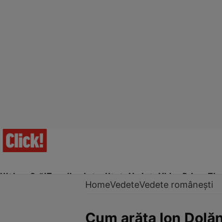
Ultima Oră!
Trending
Actualitate
Vedete
Video
Prime Ti
Home
Vedete
Vedete românești
Cum arăta Ion Dolăn