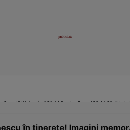
me
Sport
Stil de viață
Click! Pentru Femei
Click! Sănătate
escu în tinerețe! Imagini memora