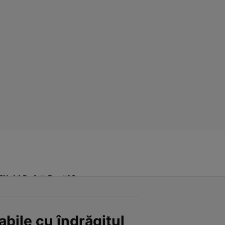
Click! Poftă Bună!
Contact
bile cu îndrăgitul