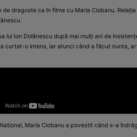
de dragoste ca în filme cu Maria Ciobanu. Relația lo
olănescu.
 lui Ion Dolănescu după mai mulți ani de insistențe
 curtat-o intens, iar atunci când a făcut nunta, art
l Național, Maria Ciobanu a povestit când s-a îndră