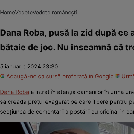
Home
Vedete
Vedete românești
Dana Roba, pusă la zid după ce a
bătaie de joc. Nu înseamnă că tre
5 ianuarie 2024 23:30
Adaugă-ne ca sursă preferată în Google
Urmă
Dana Roba
a intrat în atenția oamenilor în urma u
să creadă prețul exagerat pe care îl cere pentru p
secțiunea de comentarii a postării cu pricina, în ca