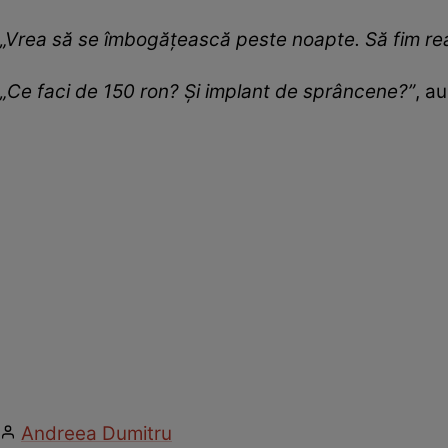
„Vrea să se îmbogățească peste noapte. Să fim realiș
„Ce faci de 150 ron? Și implant de sprâncene?”
, a
Andreea Dumitru