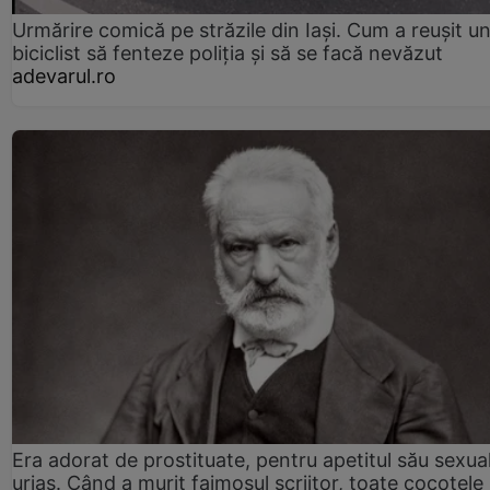
Urmărire comică pe străzile din Iași. Cum a reușit u
biciclist să fenteze poliția și să se facă nevăzut
adevarul.ro
Era adorat de prostituate, pentru apetitul său sexua
uriaș. Când a murit faimosul scriitor, toate cocotele