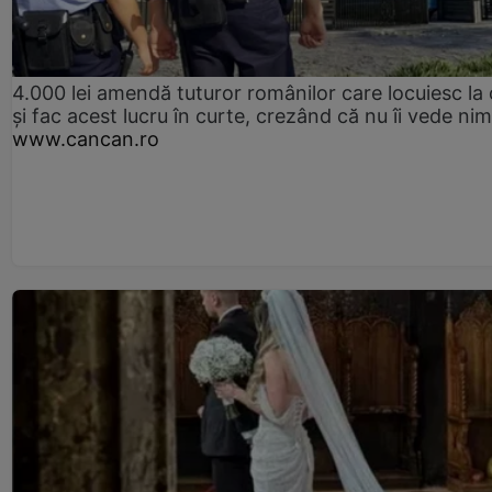
4.000 lei amendă tuturor românilor care locuiesc la
și fac acest lucru în curte, crezând că nu îi vede ni
www.cancan.ro