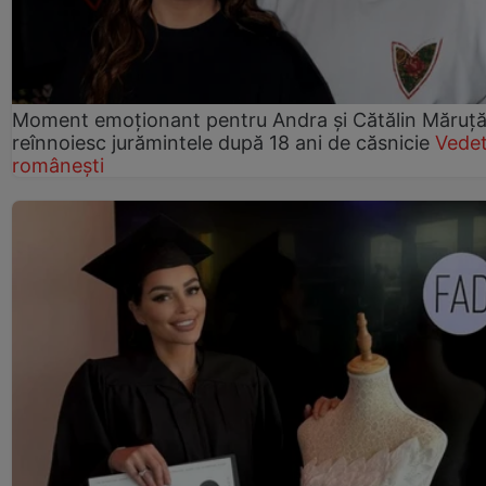
Moment emoționant pentru Andra și Cătălin Măruță!
reînnoiesc jurămintele după 18 ani de căsnicie
Vede
românești