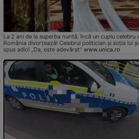
La 2 ani de la superba nuntă, încă un cuplu celebru 
România divorțează! Celebrul politician și soția lui ș
spus adio! „Da, este adevărat”
www.unica.ro