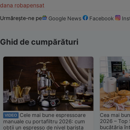
dana roba
pensat
Urmărește-ne pe
Google News
Facebook
In
Ghid de cumpărături
Cele mai bune espressoare
Cea mai bun
VIDEO
2026 – Top 
manuale cu portafiltru 2026: cum
bucătăria înt
obții un espresso de nivel barista