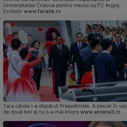
Universitatea Craiova pentru meciul cu FC Argeş.
Exclusiv
www.fanatik.ro
Țara căreia i-a dispărut Președintele. A plecat în va
de două luni și nu s-a mai întors
www.antena3.ro