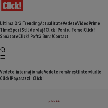
Ultima Oră!
Trending
Actualitate
Vedete
Video
Prime
Time
Sport
Stil de viață
Click! Pentru Femei
Click!
Sănătate
Click! Poftă Bună!
Contact
Vedete internaționale
Vedete românești
Interviurile
Click!
Paparazzii Click!