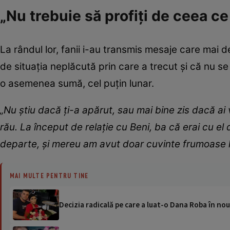
„Nu trebuie să profiți de ceea ce 
La rândul lor, fanii i-au transmis mesaje care mai d
de situația neplăcută prin care a trecut și că nu s
o asemenea sumă, cel puțin lunar.
„Nu știu dacă ți-a apărut, sau mai bine zis dacă ai 
rău. La început de relație cu Beni, ba că erai cu el
departe, și mereu am avut doar cuvinte frumoase la
MAI MULTE PENTRU TINE
Decizia radicală pe care a luat-o Dana Roba în noua