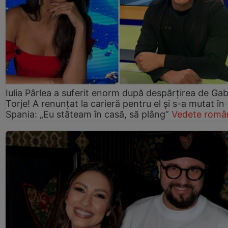
Iulia Pârlea a suferit enorm după despărțirea de Gab
Torje! A renunțat la carieră pentru el și s-a mutat în
Spania: „Eu stăteam în casă, să plâng”
Vedete româ