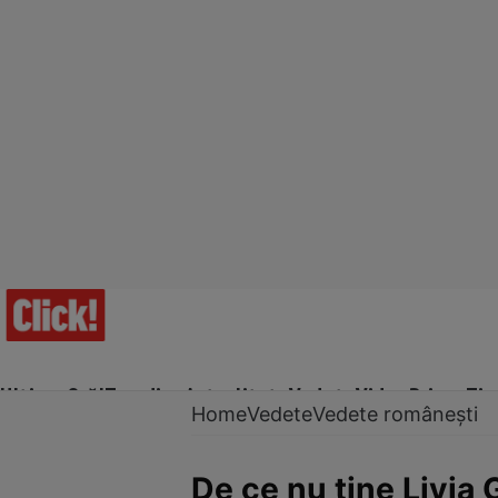
Ultima Oră!
Trending
Actualitate
Vedete
Video
Prime Ti
Home
Vedete
Vedete românești
De ce nu ține Livia