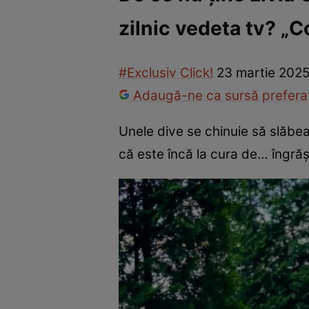
zilnic vedeta tv? „Co
Vedete internaționale
Vedete românești
Interviurile Cli
#Exclusiv Click!
23 martie 2025
Adaugă-ne ca sursă preferat
Unele dive se chinuie să slăbea
că este încă la cura de… îngră