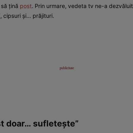
s să țină
post
. Prin urmare, vedeta tv ne-a dezvăluit 
 cipsuri și… prăjituri.
st doar… sufletește”