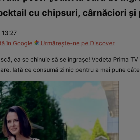
cktail cu chipsuri, cârnăciori și 
ck!
Paparazzii Click!
 13:27
ă în Google
Urmărește-ne pe Discover
scă, ea se chinuie să se îngrașe! Vedeta Prima TV 
șare. Iată ce consumă zilnic pentru a mai pune cât