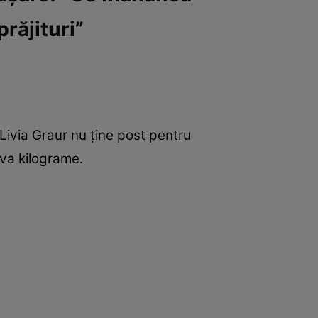
prăjituri”
Livia Graur nu ține post pentru
eva kilograme.