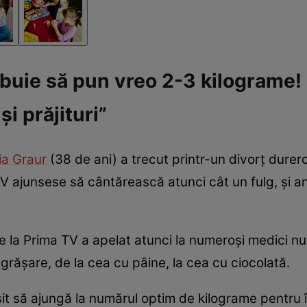
ebuie să pun vreo 2-3 kilograme!
și prăjituri”
ia Graur
(38 de ani) a trecut printr-un divorț durer
 ajunsese să cântărească atunci cât un fulg, și a
 la Prima TV a apelat atunci la numeroși medici nutr
rășare, de la cea cu pâine, la cea cu ciocolată.
ușit să ajungă la numărul optim de kilograme pentru 