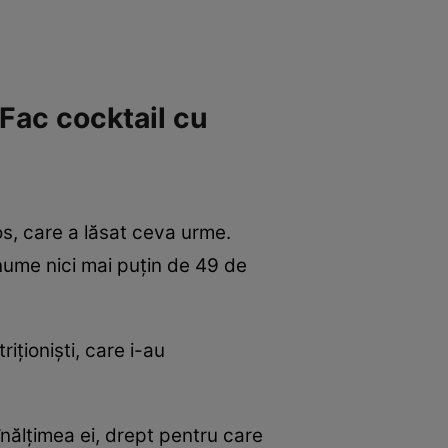
 Fac cocktail cu
os, care a lăsat ceva urme.
nume nici mai puțin de 49 de
iționiști, care i-au
înălțimea ei, drept pentru care