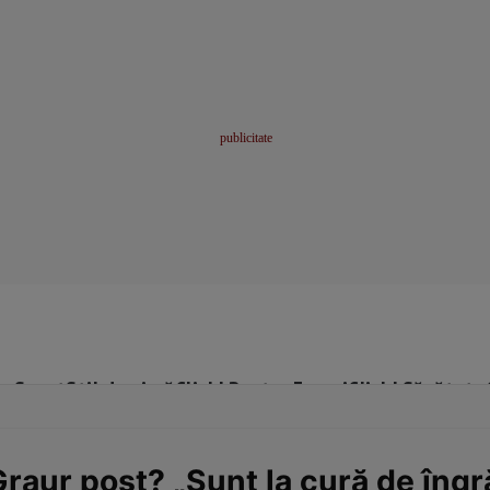
me
Sport
Stil de viață
Click! Pentru Femei
Click! Sănătate
 Graur post? „Sunt la cură de în