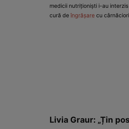
medicii nutriționiști i-au interzi
cură de
îngrășare
cu cârnăciori,
Livia Graur: „Țin po