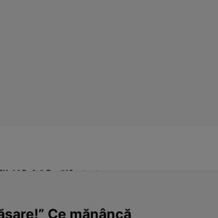
Click! Poftă Bună!
Contact
grășare!” Ce mănâncă