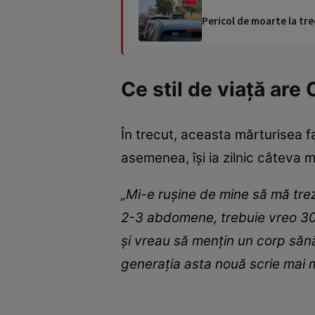
Pericol de moarte la tre
Ce stil de viață are
În trecut, aceasta mărturisea fa
asemenea, își ia zilnic câteva 
„Mi-e rușine de mine să mă trez
2-3 abdomene, trebuie vreo 30 c
și vreau să mențin un corp sănăt
generația asta nouă scrie mai m