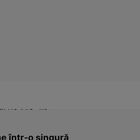
Click! Poftă Bună!
Contact
e într-o singură