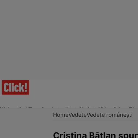
Ultima Oră!
Trending
Actualitate
Vedete
Video
Prime Ti
Home
Vedete
Vedete românești
Cristina Bâtlan spu