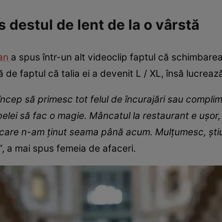
s destul de lent de la o vârstă
lan
a spus într-un alt videoclip faptul că schimbarea s
ă de faptul că talia ei a devenit L / XL, însă lucreaz
încep să primesc tot felul de încurajări sau complim
belei să fac o magie. Mâncatul la restaurant e ușor, 
e care n-am ținut seama până acum. Mulțumesc, știu
”
, a mai spus femeia de afaceri.