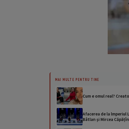
MAI MULTE PENTRU TINE
Cum e omul real? Creatoa
Afacerea de la lmperiul 
Bâtlan și Mircea Căpățîn