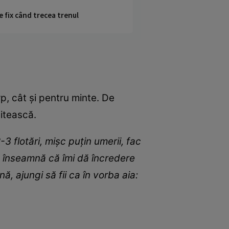
e fix când trecea trenul
p, cât și pentru minte. De
citească.
 flotări, mișc puțin umerii, fac
a înseamnă că îmi dă încredere
, ajungi să fii ca în vorba aia: