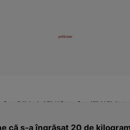
me
Sport
Stil de viață
Click! Pentru Femei
Click! Sănătate
ne că s-a îngrășat 20 de kilogram