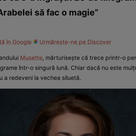
Arabelei să fac o magie”
ck!
Paparazzii Click!
ă în Google
Urmărește-ne pe Discover
andului
Musette
, mărturisește că trece printr-o pe
ograme într-o singură lună. Chiar dacă nu este mul
u a redeveni la vechea siluetă.