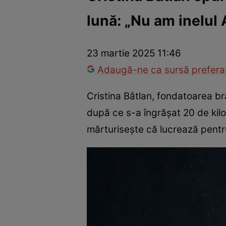
lună: „Nu am inelul 
Vedete internaționale
Vedete românești
Interviurile Cli
23 martie 2025 11:46
Adaugă-ne ca sursă preferat
Cristina Bâtlan, fondatoarea br
după ce s-a îngrășat 20 de kil
mărturisește că lucrează pentr