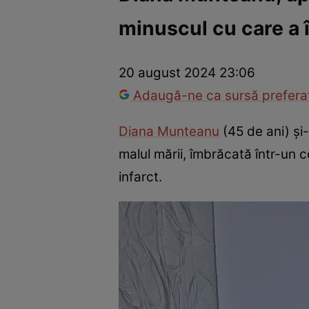
minuscul cu care a î
Vedete internaționale
Vedete românești
Interviurile Cli
20 august 2024 23:06
Adaugă-ne ca sursă preferat
Diana Munteanu
(45 de ani) și-
malul mării, îmbrăcată într-un 
infarct.