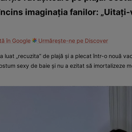
ncins imaginația fanilor: „Uitați-
ck!
Paparazzii Click!
ă în Google
Urmărește-ne pe Discover
a luat „recuzita” de plajă și a plecat într-o nouă v
costum sexy de baie și nu a ezitat să imortalizeze 