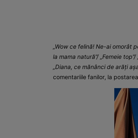
„Wow ce felină! Ne-ai omorât pe
la mama natură”/ „Femeie top”/ 
„Diana, ce mănânci de arăți așa
comentariile fanilor, la postar