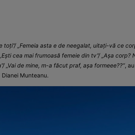
 toți”/ „Femeia asta e de neegalat, uitați-vă ce co
„Ești cea mai frumoasă femeie din tv”/ „Așa corp? Ni
”/ „Vai de mine, m-a făcut praf, așa formeee??”
, a
ea Dianei Munteanu.