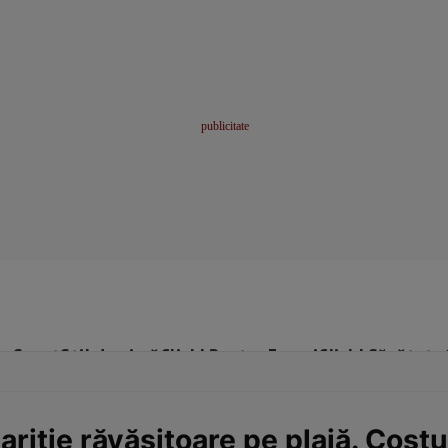
me
Sport
Stil de viață
Click! Pentru Femei
Click! Sănătate
riție răvășitoare pe plajă. Cost