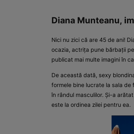
Diana Munteanu, ima
Nici nu zici că are 45 de ani! D
ocazia, actrița pune bărbații p
publicat mai multe imagini în c
De această dată, sexy blondina
formele bine lucrate la sala de 
în rândul masculilor. Și-a arăta
este la ordinea zilei pentru ea.