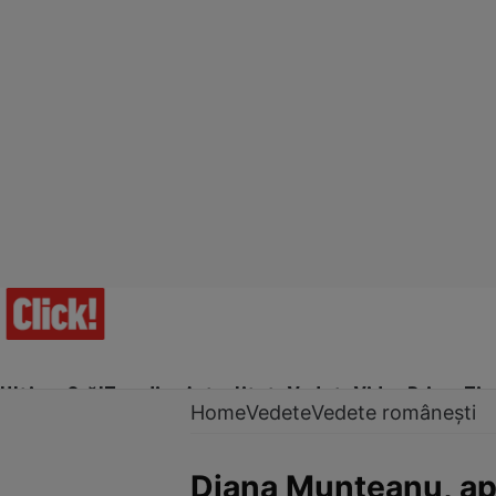
Ultima Oră!
Trending
Actualitate
Vedete
Video
Prime Ti
Home
Vedete
Vedete românești
Diana Munteanu, apa