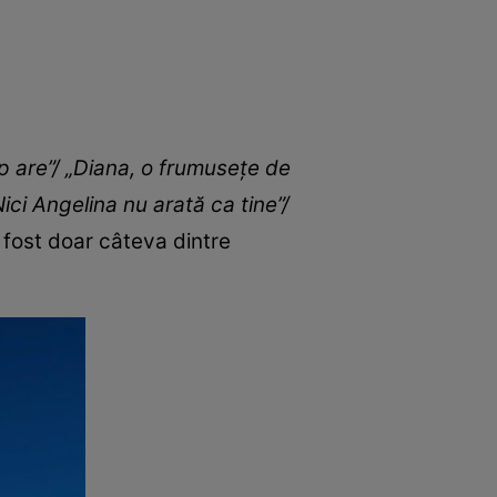
rp are”/ „Diana, o frumusețe de
ci Angelina nu arată ca tine”/
u fost doar câteva dintre