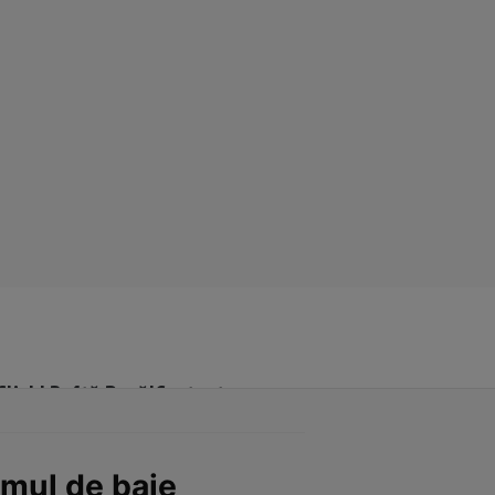
Click! Poftă Bună!
Contact
umul de baie