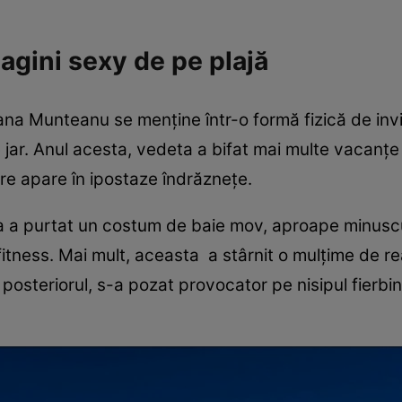
gini sexy de pe plajă
iana Munteanu se menține într-o formă fizică de invid
e jar. Anul acesta, vedeta a bifat mai multe vacanț
are apare în ipostaze îndrăznețe.
 a purtat un costum de baie mov, aproape minuscul
fitness. Mai mult, aceasta a stârnit o mulțime de reac
t posteriorul, s-a pozat provocator pe nisipul fierbi