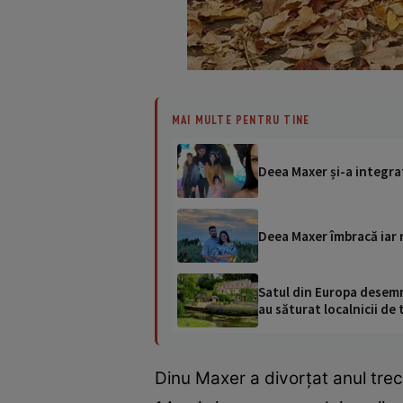
MAI MULTE PENTRU TINE
Deea Maxer și-a integrat 
Deea Maxer îmbracă iar 
Satul din Europa desemna
au săturat localnicii de 
Dinu Maxer a divorțat anul trec