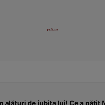
me
Sport
Stil de viață
Click! Pentru Femei
Click! Sănătate
 alături de iubita lui! Ce a păți