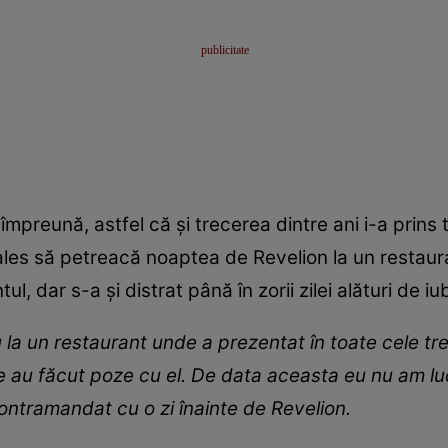
împreună, astfel că și trecerea dintre ani i-a prins
ales să petreacă noaptea de Revelion la un restaur
l, dar s-a și distrat până în zorii zilei alături de iub
la un restaurant unde a prezentat în toate cele trei
e au făcut poze cu el. De data aceasta eu nu am luc
ontramandat cu o zi înainte de Revelion.