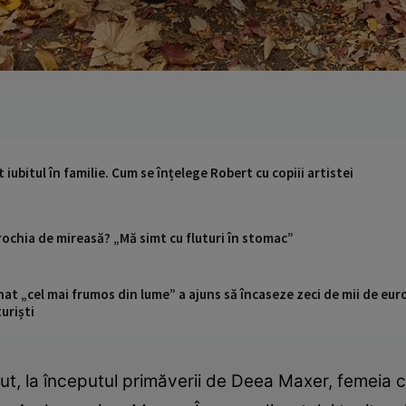
iubitul în familie. Cum se înțelege Robert cu copiii artistei
rochia de mireasă? „Mă simt cu fluturi în stomac”
t „cel mai frumos din lume” a ajuns să încaseze zeci de mii de eur
turiști
ut, la începutul primăverii de Deea Maxer, femeia c