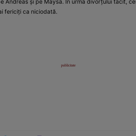
pe Andreas și pe Maysa. În urma divorțului tacit, cei
 fericiți ca niciodată.