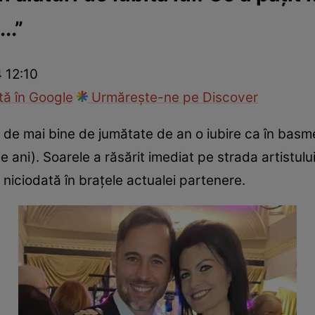
..”
ck!
Paparazzii Click!
4 12:10
ă în Google
Urmărește-ne pe Discover
e de mai bine de jumătate de an o iubire ca în basm
 ani). Soarele a răsărit imediat pe strada artistul
a niciodată în brațele actualei partenere.