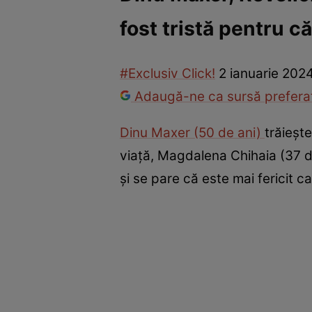
fost tristă pentru că.
Vedete internaționale
Vedete românești
Interviurile Cli
#Exclusiv Click!
2 ianuarie 202
Adaugă-ne ca sursă preferat
Dinu Maxer (50 de ani)
trăieșt
viață, Magdalena Chihaia (37 de
și se pare că este mai fericit c