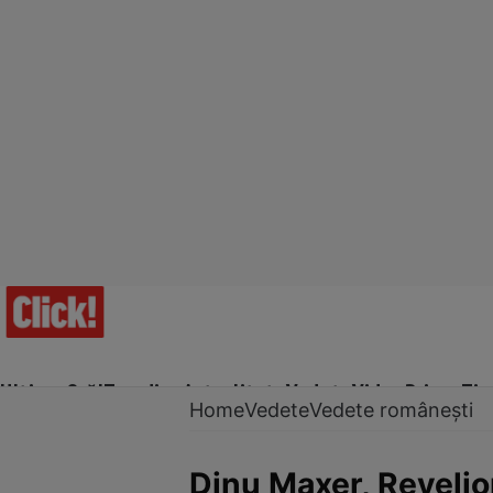
Ultima Oră!
Trending
Actualitate
Vedete
Video
Prime Ti
Home
Vedete
Vedete românești
Dinu Maxer, Revelion