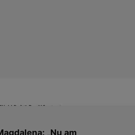
Click! Poftă Bună!
Contact
t Magdalena: „Nu am