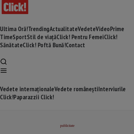
Ultima Oră!
Trending
Actualitate
Vedete
Video
Prime
Time
Sport
Stil de viață
Click! Pentru Femei
Click!
Sănătate
Click! Poftă Bună!
Contact
Vedete internaționale
Vedete românești
Interviurile
Click!
Paparazzii Click!