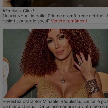
#Exclusiv Click!
Nouria Nouri, în doliu! Prin ce dramă trece actrița: 
resimțit puternic șocul“
Vedete românești
Povestea brățărilor Mihaelei Rădulescu. De ce le po
pe mâna stângă. „Orice asemănare cu viața mea e 