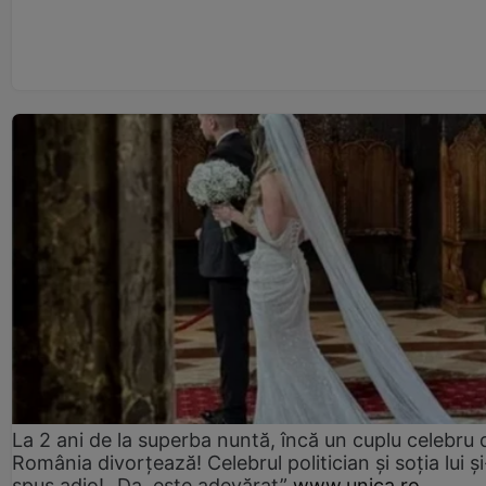
La 2 ani de la superba nuntă, încă un cuplu celebru 
România divorțează! Celebrul politician și soția lui ș
spus adio! „Da, este adevărat”
www.unica.ro