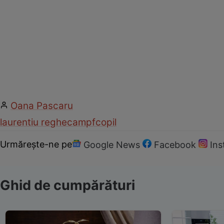
Oana Pascaru
laurentiu reghecampf
copil
Urmărește-ne pe
Google News
Facebook
In
Ghid de cumpărături