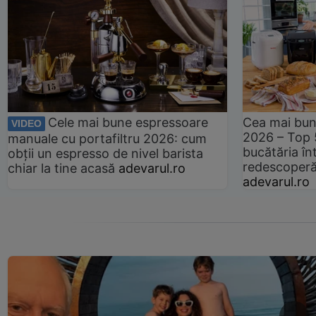
Cele mai bune espressoare
Cea mai bun
VIDEO
2026 – Top 
manuale cu portafiltru 2026: cum
bucătăria înt
obții un espresso de nivel barista
redescoperă 
chiar la tine acasă
adevarul.ro
adevarul.ro