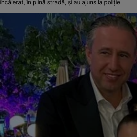
încăierat, în plină stradă, și au ajuns la poliție.