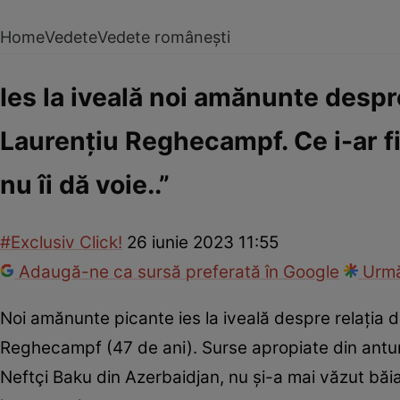
Home
Vedete
Vedete românești
Ies la iveală noi amănunte despr
Laurențiu Reghecampf. Ce i-ar fi 
nu îi dă voie..”
#Exclusiv Click!
26 iunie 2023 11:55
Adaugă-ne ca sursă preferată în Google
Urmă
Noi amănunte picante ies la iveală despre relația 
Reghecampf (47 de ani). Surse apropiate din anturaj
Neftçi Baku din Azerbaidjan, nu și-a mai văzut băia