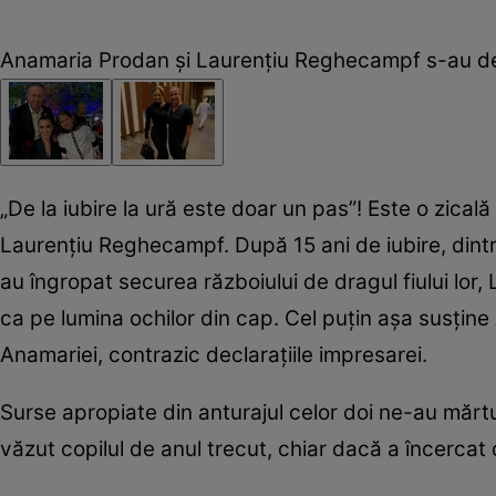
Anamaria Prodan și Laurențiu Reghecampf s-au des
„De la iubire la ură este doar un pas”! Este o zical
Laurențiu Reghecampf. După 15 ani de iubire, dintre
au îngropat securea războiului de dragul fiului lor
ca pe lumina ochilor din cap. Cel puțin așa susține 
Anamariei, contrazic declarațiile impresarei.
Surse apropiate din anturajul celor doi ne-au mărtur
văzut copilul de anul trecut, chiar dacă a încercat d