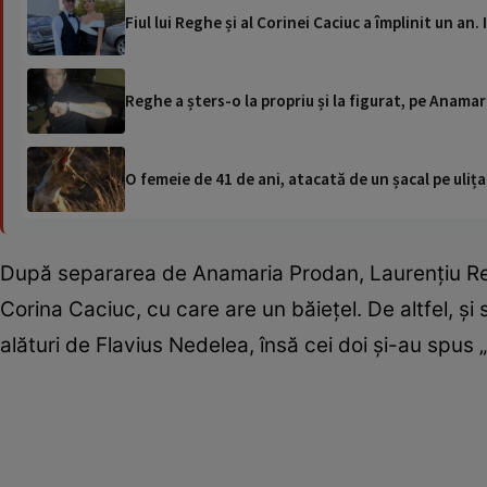
Fiul lui Reghe și al Corinei Caciuc a împlinit un an
Reghe a șters-o la propriu și la figurat, pe Anamar
O femeie de 41 de ani, atacată de un șacal pe ulița
După separarea de Anamaria Prodan, Laurențiu Reg
Corina Caciuc, cu care are un băiețel. De altfel, și 
alături de Flavius Nedelea, însă cei doi și-au spus