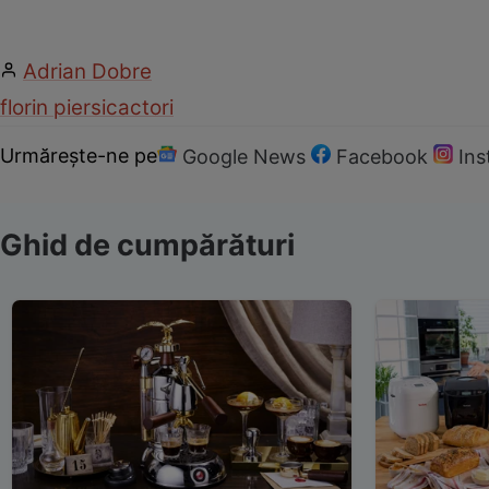
Adrian Dobre
florin piersic
actori
Urmărește-ne pe
Google News
Facebook
In
Ghid de cumpărături