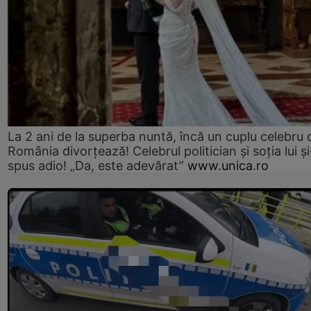
La 2 ani de la superba nuntă, încă un cuplu celebru 
România divorțează! Celebrul politician și soția lui ș
spus adio! „Da, este adevărat”
www.unica.ro