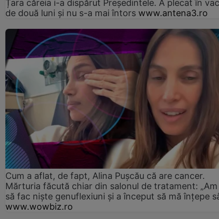
Țara căreia i-a dispărut Președintele. A plecat în va
de două luni și nu s-a mai întors
www.antena3.ro
Cum a aflat, de fapt, Alina Pușcău că are cancer.
Mărturia făcută chiar din salonul de tratament: „Am
să fac niște genuflexiuni și a început să mă înțepe s
www.wowbiz.ro