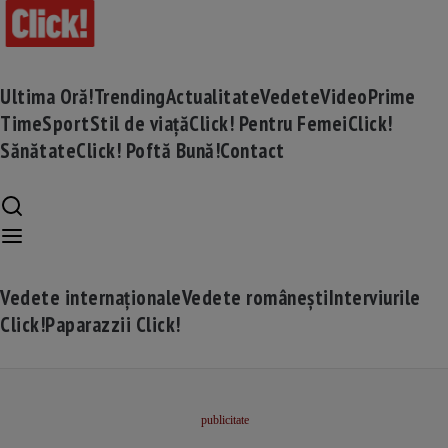
Ultima Oră!
Trending
Actualitate
Vedete
Video
Prime
Time
Sport
Stil de viață
Click! Pentru Femei
Click!
Sănătate
Click! Poftă Bună!
Contact
Vedete internaționale
Vedete românești
Interviurile
Click!
Paparazzii Click!