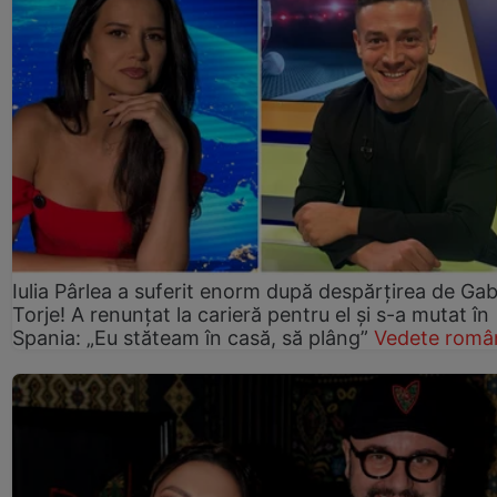
Iulia Pârlea a suferit enorm după despărțirea de Gab
Torje! A renunțat la carieră pentru el și s-a mutat în
Spania: „Eu stăteam în casă, să plâng”
Vedete româ