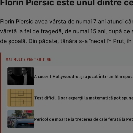
Florin Piersic este unul dintre 
Florin Piersic avea vârsta de numai 7 ani atunci cân
vârstă la fel de fragedă, de numai 15 ani, după ce 
de școală. Din păcate, tânăra s-a înecat în Prut, în
MAI MULTE PENTRU TINE
A cucerit Hollywood-ul și a jucat într-un film epo
Test dificil. Doar experții la matematică pot spu
Pericol de moarte la trecerea de cale ferată la Pet