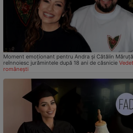
Moment emoționant pentru Andra și Cătălin Măruță!
reînnoiesc jurămintele după 18 ani de căsnicie
Vede
românești