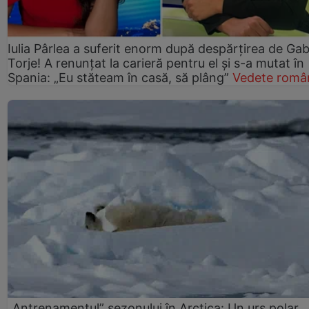
Iulia Pârlea a suferit enorm după despărțirea de Gab
Torje! A renunțat la carieră pentru el și s-a mutat în
Spania: „Eu stăteam în casă, să plâng”
Vedete româ
„Antrenamentul” sezonului în Arctica: Un urs polar