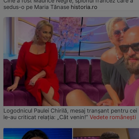
Cine a fost Maurice Nègre, spionul francez care a
sedus-o pe Maria Tănase
historia.ro
Logodnicul Paulei Chirilă, mesaj tranșant pentru cei
le-au criticat relația: „Cât venin!”
Vedete românești