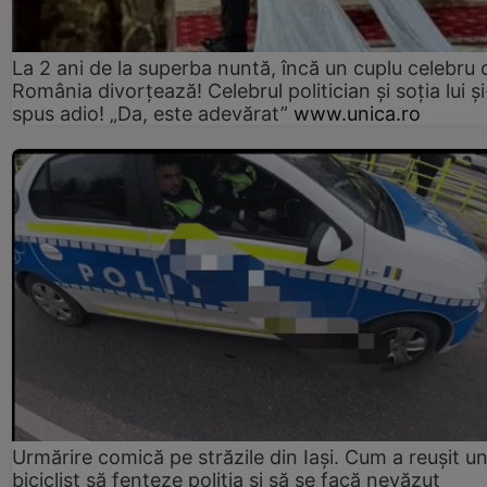
La 2 ani de la superba nuntă, încă un cuplu celebru 
România divorțează! Celebrul politician și soția lui ș
spus adio! „Da, este adevărat”
www.unica.ro
Urmărire comică pe străzile din Iași. Cum a reușit u
biciclist să fenteze poliția și să se facă nevăzut