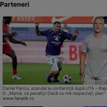
Parteneri
Daniel Pancu, scandal la conferință după UTA – Rap
0: „Mamă, ce penalty! Dacă nu mă respectați, plec”
www.fanatik.ro