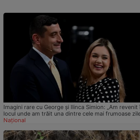
Imagini rare cu George și Ilinca Simion: „Am revenit 
locul unde am trăit una dintre cele mai frumoase zil
Național