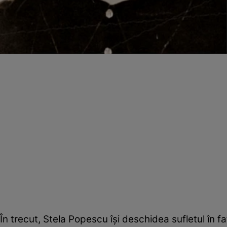
În trecut, Stela Popescu își deschidea sufletul în f