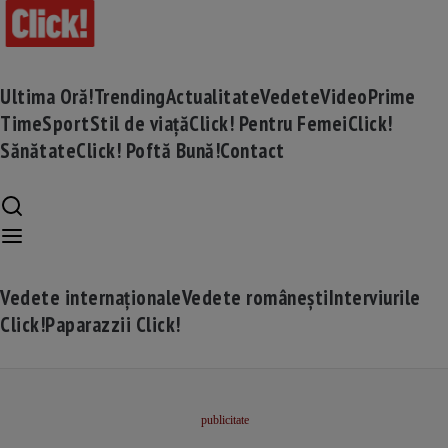
Ultima Oră!
Trending
Actualitate
Vedete
Video
Prime
Time
Sport
Stil de viață
Click! Pentru Femei
Click!
Sănătate
Click! Poftă Bună!
Contact
Vedete internaționale
Vedete românești
Interviurile
Click!
Paparazzii Click!