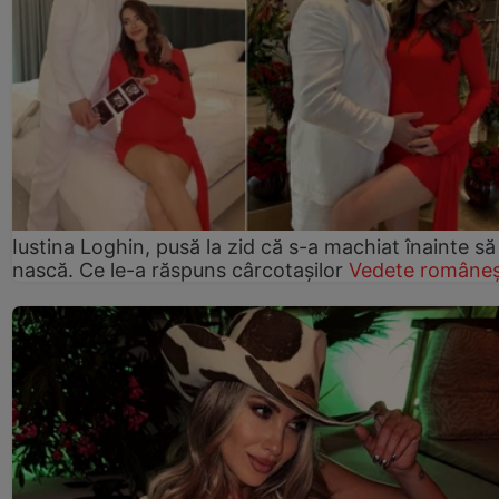
Iustina Loghin, pusă la zid că s-a machiat înainte să
nască. Ce le-a răspuns cârcotașilor
Vedete româneș