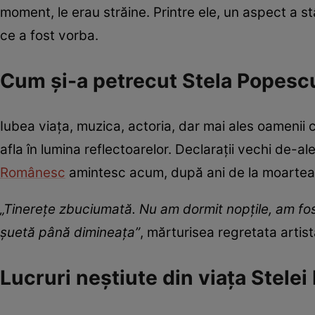
moment, le erau străine. Printre ele, un aspect a stâ
ce a fost vorba.
Cum și-a petrecut Stela Popescu
Iubea viața, muzica, actoria, dar mai ales oamenii
afla în lumina reflectoarelor. Declarații vechi de-al
Românesc
amintesc acum, după ani de la moartea e
„Tinerețe zbuciumată. Nu am dormit nopțile, am fo
șuetă până dimineața”
, mărturisea regretata artistă
Lucruri neștiute din viața Stele