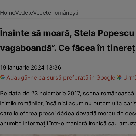
Home
Vedete
Vedete românești
Înainte să moară, Stela Popescu 
vagaboandă”. Ce făcea în tinere
19 ianuarie 2024 13:36
Adaugă-ne ca sursă preferată în Google
Urmă
Pe data de 23 noiembrie 2017, scena românească 
inimile românilor, însă nici acum nu putem uita caris
care le oferea presei dădea dovadă mereu de desc
anumite informații într-o manieră ironică sau amuz