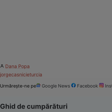
Dana Popa
jorge
casnicie
turcia
Urmărește-ne pe
Google News
Facebook
In
Ghid de cumpărături