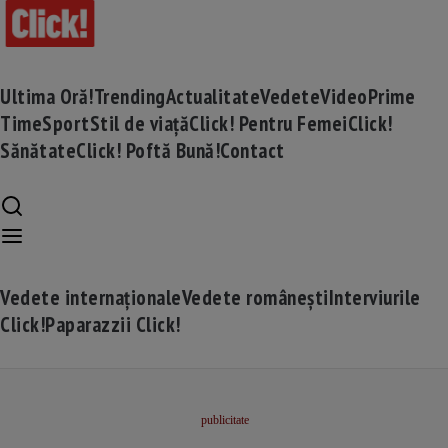
Ultima Oră!
Trending
Actualitate
Vedete
Video
Prime
Time
Sport
Stil de viață
Click! Pentru Femei
Click!
Sănătate
Click! Poftă Bună!
Contact
Vedete internaționale
Vedete românești
Interviurile
Click!
Paparazzii Click!