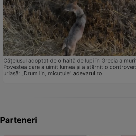
Cățelușul adoptat de o haită de lupi în Grecia a muri
Povestea care a uimit lumea și a stârnit o controver
uriașă: „Drum lin, micuțule”
adevarul.ro
Parteneri