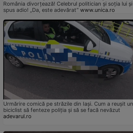
România divorțează! Celebrul politician și soția lui ș
spus adio! „Da, este adevărat”
www.unica.ro
Urmărire comică pe străzile din Iași. Cum a reușit u
biciclist să fenteze poliția și să se facă nevăzut
adevarul.ro