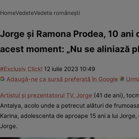
Home
Vedete
Vedete românești
Jorge și Ramona Prodea, 10 ani d
acest moment: „Nu se aliniază p
#Exclusiv Click!
12 iulie 2023 10:49
Adaugă-ne ca sursă preferată în Google
Urmă
Artistul și prezentatorul TV, Jorge
(41 de ani), tocm
Antalya, acolo unde a petrecut alături de frumoasa l
Karina, adolescenta de aproape 15 ani a lui Jorge, d
Jorge.