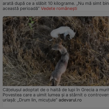
arată după ce a slăbit 10 kilograme. „Nu mă simt bin
această perioadă”
Vedete românești
Cățelușul adoptat de o haită de lupi în Grecia a muri
Povestea care a uimit lumea și a stârnit o controver
uriașă: „Drum lin, micuțule”
adevarul.ro