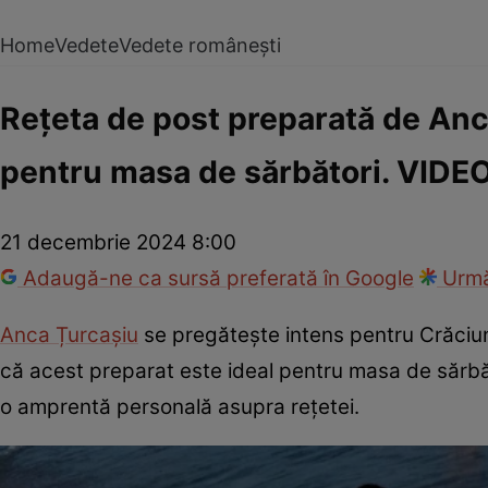
Home
Vedete
Vedete românești
Rețeta de post preparată de Anca
pentru masa de sărbători. VIDE
21 decembrie 2024 8:00
Adaugă-ne ca sursă preferată în Google
Urmă
Anca Țurcașiu
se pregătește intens pentru Crăciun
că acest preparat este ideal pentru masa de sărbăto
o amprentă personală asupra rețetei.