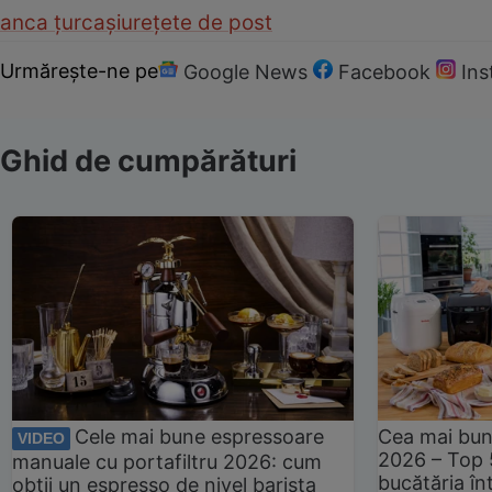
anca țurcașiu
rețete de post
Urmărește-ne pe
Google News
Facebook
In
Ghid de cumpărături
Cele mai bune espressoare
Cea mai bun
VIDEO
2026 – Top 
manuale cu portafiltru 2026: cum
bucătăria înt
obții un espresso de nivel barista