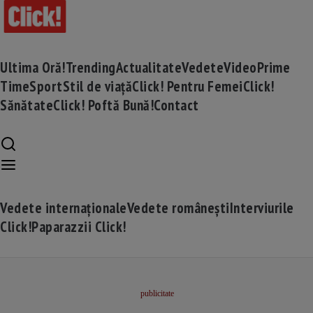
Ultima Oră!
Trending
Actualitate
Vedete
Video
Prime
Time
Sport
Stil de viață
Click! Pentru Femei
Click!
Sănătate
Click! Poftă Bună!
Contact
Vedete internaționale
Vedete românești
Interviurile
Click!
Paparazzii Click!