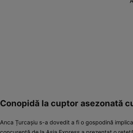
A
Conopidă la cuptor asezonată c
Anca Țurcașiu s-a dovedit a fi o gospodină implicat
concurentă de la Asia Express a prezentat o rețetă