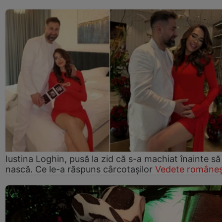
Iustina Loghin, pusă la zid că s-a machiat înainte să
nască. Ce le-a răspuns cârcotașilor
Vedete româneș