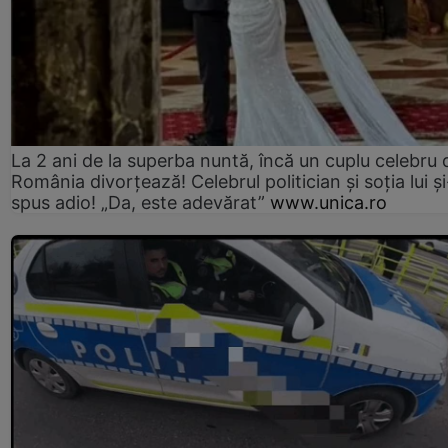
La 2 ani de la superba nuntă, încă un cuplu celebru 
România divorțează! Celebrul politician și soția lui ș
spus adio! „Da, este adevărat”
www.unica.ro