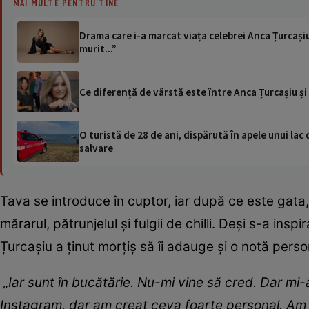
MAI MULTE PENTRU TINE
Drama care i-a marcat viața celebrei Anca Țurcașiu
murit...”
Ce diferență de vârstă este între Anca Țurcașiu și i
O turistă de 28 de ani, dispărută în apele unui lac 
salvare
Tava se introduce în cuptor, iar după ce este gata
mărarul, pătrunjelul și fulgii de chilli. Deși s-a in
Țurcașiu a ținut morțiș să îi adauge și o notă perso
„Iar sunt în bucătărie. Nu-mi vine să cred. Dar mi
Instagram, dar am creat ceva foarte personal. Am c