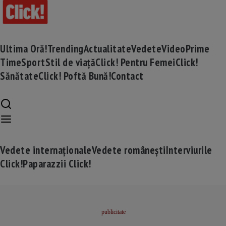
Ultima Oră!
Trending
Actualitate
Vedete
Video
Prime
Time
Sport
Stil de viață
Click! Pentru Femei
Click!
Sănătate
Click! Poftă Bună!
Contact
Vedete internaționale
Vedete românești
Interviurile
Click!
Paparazzii Click!