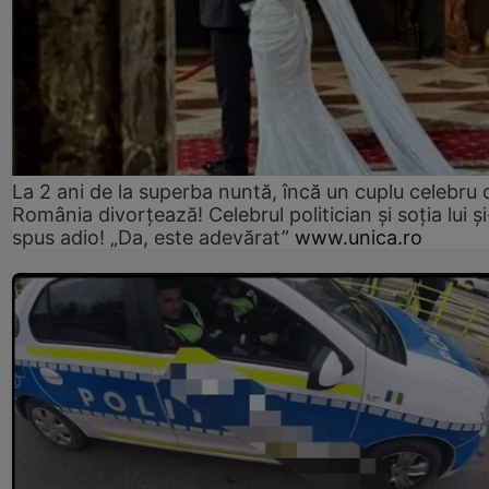
La 2 ani de la superba nuntă, încă un cuplu celebru 
România divorțează! Celebrul politician și soția lui ș
spus adio! „Da, este adevărat”
www.unica.ro