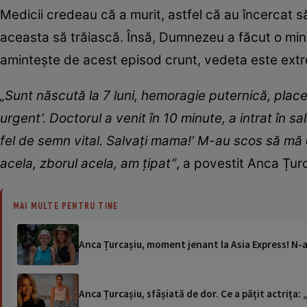
Medicii credeau că a murit, astfel că au încercat 
aceasta să trăiască. Însă, Dumnezeu a făcut o minune
amintește de acest episod crunt, vedeta este ext
„Sunt născută la 7 luni, hemoragie puternică, plac
urgent’. Doctorul a venit în 10 minute, a intrat în sa
fel de semn vital. Salvați mama!’ M-au scos să mă
acela, zborul acela, am țipat”
, a povestit Anca Țur
MAI MULTE PENTRU TINE
Anca Țurcașiu, moment jenant la Asia Express! N-a m
Anca Țurcașiu, sfâșiată de dor. Ce a pățit actrița: