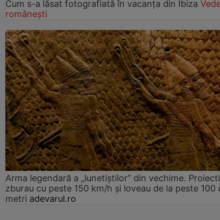
Cum s-a lăsat fotografiată în vacanța din Ibiza
Vede
românești
Arma legendară a „lunetiștilor” din vechime. Proiecti
zburau cu peste 150 km/h și loveau de la peste 100 
metri
adevarul.ro