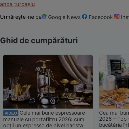
anca țurcașiu
Urmărește-ne pe
Google News
Facebook
In
Ghid de cumpărături
Cele mai bune espressoare
Cea mai bun
VIDEO
2026 – Top 
manuale cu portafiltru 2026: cum
bucătăria înt
obții un espresso de nivel barista