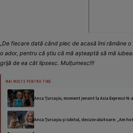
„De fiecare dată când plec de acasă îmi rămâne o bu
o ador, pentru că știu că mă așteaptă să mă iubeas
grijă de ea cât lipsesc. Mulțumesc!!!
MAI MULTE PENTRU TINE
Anca Țurcașiu, moment jenant la Asia Express! N-a m
Anca Țurcașiu și iubitul, decizie uluitoare: „Am hot