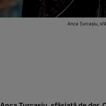
Anca Țurcașiu, sfâ
Anca Țurcașiu, sfâșiată de dor. C