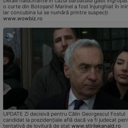
Detalii halucinante în cazul bărbatului găsit îngropat
o curte din Botoșani! Marinel a fost înjunghiat în ini
iar concubina lui se numără printre suspecți
www.wowbiz.ro
UPDATE Zi decisivă pentru Călin Georgescu! Fostul
candidat la prezidențiale află dacă va fi judecat pen
tentativă de lovitură de stat
www.stirilekanald.ro