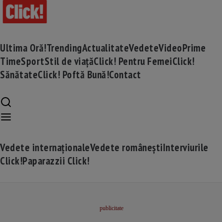
Ultima Oră!
Trending
Actualitate
Vedete
Video
Prime
Time
Sport
Stil de viață
Click! Pentru Femei
Click!
Sănătate
Click! Poftă Bună!
Contact
Vedete internaționale
Vedete românești
Interviurile
Click!
Paparazzii Click!