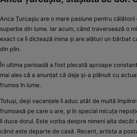
Anca Țurcașiu are o mare pasiune pentru călătorii d
superbe din lume. Iar acum, când traversează o mi
exact ce îi dictează inima și are alături un bărbat 
din plin.
În ultima perioadă a fost plecată aproape constant 
mai ales că a anunțat că deja și-a plănuit cu actualul
frumos în lume.
Totuși, deși vacanțele îi aduc atât de multă împlini
frumoasă pe care o are, și în special micuța nepoțic
îi duce dorul. Este vorba despre nimeni alta decât d
când este departe de casă. Recent, artista a postat 