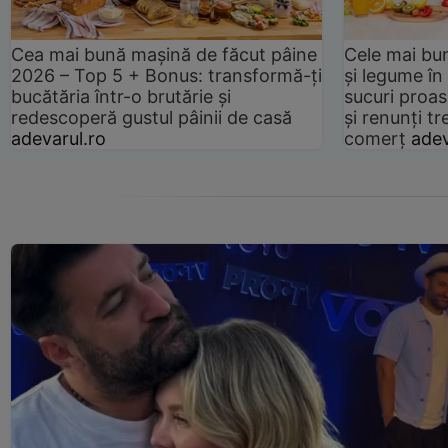
Cea mai bună mașină de făcut pâine
Cele mai bu
2026 – Top 5 + Bonus: transformă-ți
și legume în
bucătăria într-o brutărie și
sucuri proas
redescoperă gustul pâinii de casă
și renunți tr
adevarul.ro
comerț
adev