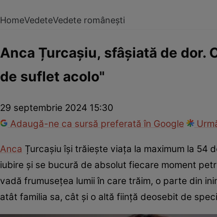
Home
Vedete
Vedete românești
Anca Țurcașiu, sfâșiată de dor. C
de suflet acolo"
29 septembrie 2024 15:30
Adaugă-ne ca sursă preferată în Google
Urmă
Anca
Țurcașiu își trăiește viața la maximum la 54 d
iubire și se bucură de absolut fiecare moment petr
vadă frumusețea lumii în care trăim, o parte din in
atât familia sa, cât și o altă ființă deosebit de sp