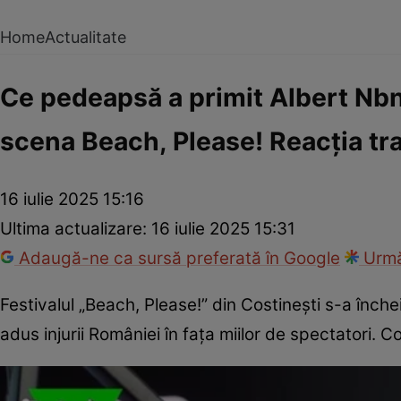
Home
Actualitate
Ce pedeapsă a primit Albert Nbn
scena Beach, Please! Reacția tr
16 iulie 2025 15:16
Ultima actualizare:
16 iulie 2025 15:31
Adaugă-ne ca sursă preferată în Google
Urmă
Festivalul „Beach, Please!” din Costinești s-a înch
adus injurii României în fața miilor de spectatori. 