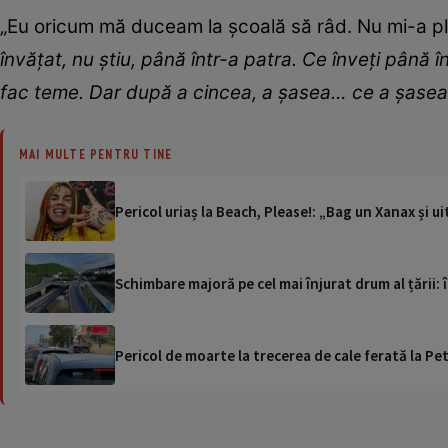
„Eu oricum mă duceam la școală să râd. Nu mi-a plă
învățat, nu știu, până într-a patra. Ce înveți până
fac teme. Dar după a cincea, a șasea… ce a șasea
MAI MULTE PENTRU TINE
Pericol uriaș la Beach, Please!: „Bag un Xanax și u
Schimbare majoră pe cel mai înjurat drum al țării:
Pericol de moarte la trecerea de cale ferată la Pet