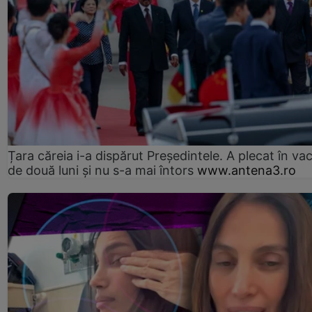
Țara căreia i-a dispărut Președintele. A plecat în va
de două luni și nu s-a mai întors
www.antena3.ro