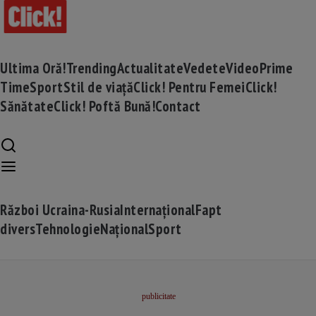
Ultima Oră!
Trending
Actualitate
Vedete
Video
Prime
Time
Sport
Stil de viață
Click! Pentru Femei
Click!
Sănătate
Click! Poftă Bună!
Contact
Război Ucraina-Rusia
Internațional
Fapt
divers
Tehnologie
Național
Sport