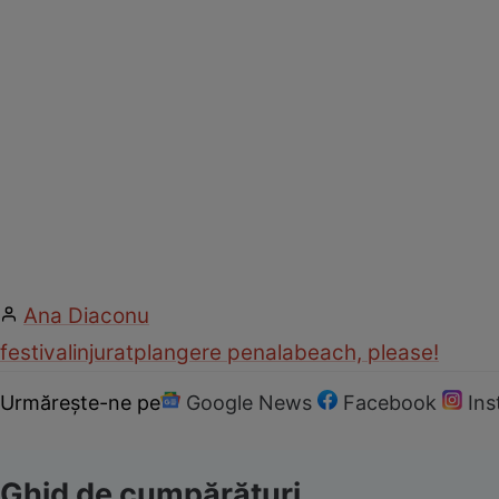
Ana Diaconu
festival
injurat
plangere penala
beach, please!
Urmărește-ne pe
Google News
Facebook
In
Ghid de cumpărături