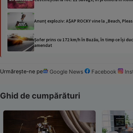
Anunț exploziv: A$AP ROCKY vine la „Beach, Please
Șofer prins cu 172 km/h în Buzău, în timp ce își duc
amendat
Urmărește-ne pe
Google News
Facebook
In
Ghid de cumpărături