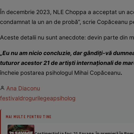
În decembrie 2023, NLE Choppa a acceptat un acord
condamnat la un an de probă”, scrie Copăceanu pe
Aceste detalii nu sunt anecdote: devin parte din mit
„Eu nu am nicio concluzie, dar gândiți-vă dumnea
tuturor acestor 21 de artiști internaționali de mar
încheie postarea psihologul Mihai Copăceanu
.
Ana Diaconu
festival
droguri
legea
psiholog
MAI MULTE PENTRU TINE
Costineștiul ia foc: 21 Savage, în premieră în Rom