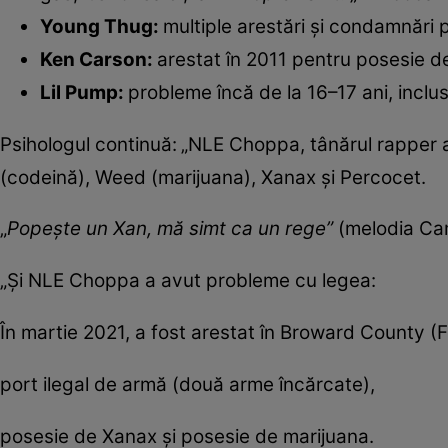
Young Thug:
multiple arestări și condamnări pe
Ken Carson:
arestat în 2011 pentru posesie de
Lil Pump:
probleme încă de la 16–17 ani, incl
Psihologul continuă:
„NLE Choppa, tânărul rapper a
(codeină), Weed (marijuana), Xanax și Percocet.
„
Popește un Xan, mă simt ca un rege”
(melodia Ca
„Și NLE Choppa a avut probleme cu legea:
În martie 2021, a fost arestat în Broward County (Flo
port ilegal de armă (două arme încărcate),
posesie de Xanax și posesie de marijuana.