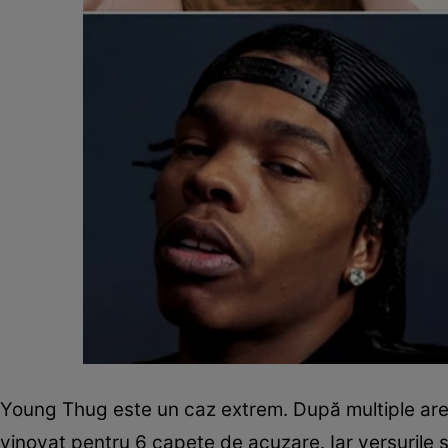
Young Thug este un caz extrem. După multiple ares
vinovat pentru 6 capete de acuzare. Iar versurile sa