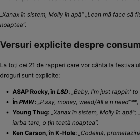
„Xanax în sistem, Molly în apă” „Lean mă face să fi
noaptea”.
Versuri explicite despre consum
La toți cei 21 de rapperi care vor cânta la festiva
droguri sunt explicite:
A$AP Rocky, în
L$D
:
„Baby, I’m just rappin’ to
În
PMW
:
„P.ssy, money, weed/All a n need”**
,
Young Thug:
„Xanax în sistem, Molly în apă”;
iarba tare, o țin toată noaptea”.
Ken Carson, în K‑Hole
:
„Codeină, prometazină,