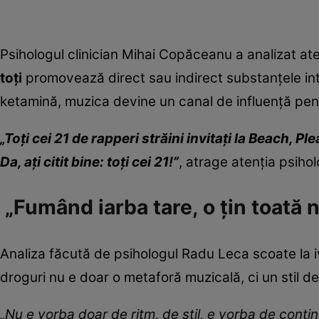
Psihologul clinician Mihai Copăceanu a analizat aten
toți
promovează direct sau indirect substanțele inte
ketamină, muzica devine un canal de influență pentr
„Toți cei 21 de rapperi străini invitați la Beach, Pl
Da, ați citit bine: toți cei 21!”
, atrage atenția psihol
„Fumând iarba tare, o țin toată 
Analiza făcută de psihologul Radu Leca scoate la i
droguri nu e doar o metaforă muzicală, ci un stil de 
„Nu e vorba doar de ritm, de stil, e vorba de conțin