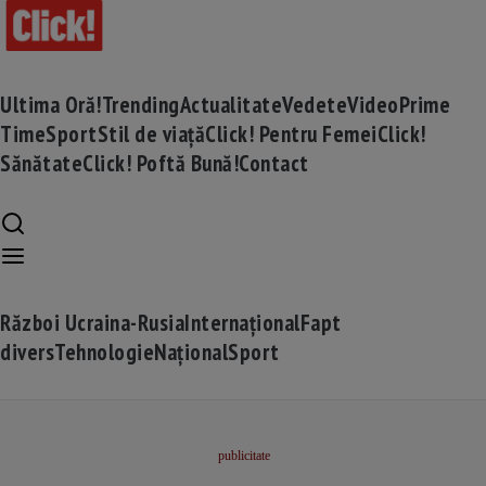
Ultima Oră!
Trending
Actualitate
Vedete
Video
Prime
Time
Sport
Stil de viață
Click! Pentru Femei
Click!
Sănătate
Click! Poftă Bună!
Contact
Război Ucraina-Rusia
Internațional
Fapt
divers
Tehnologie
Național
Sport