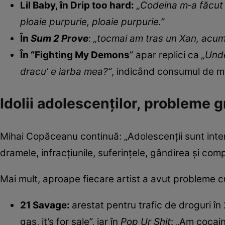
Lil Baby, în Drip too hard:
„Codeina m‑a făcut 
ploaie purpurie, ploaie purpurie.”
În
Sum 2 Prove
:
„tocmai am tras un Xan, acum
În “Fighting My Demons
” apar replici ca
„Und
dracu’ e iarba mea?”
, indicând consumul de mari
Idolii adolescenților, probleme 
Mihai Copăceanu continuă: „Adolescenții sunt inter
dramele, infracțiunile, suferințele, gândirea și comp
Mai mult, aproape fiecare artist a avut probleme c
21 Savage:
arestat pentru trafic de droguri în
gas, it’s for sale”, iar în
Pop Ur Shit
: „Am cocain