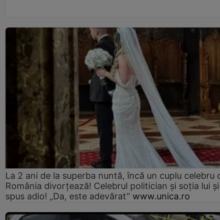
La 2 ani de la superba nuntă, încă un cuplu celebru 
România divorțează! Celebrul politician și soția lui ș
spus adio! „Da, este adevărat”
www.unica.ro