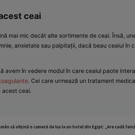
acest ceai
ină mai mic decât alte sortimente de ceai. Însă, un
e, anxietate sau palpitații, dacă beau ceaiul în can
ă avem în vedere modul în care ceaiul paote inte
coagulante
. Cei care urmează un tratament medical
 acest ceai.
omân să obțină o cameră de lux la un hotel din Egipt: „Are cadă faină