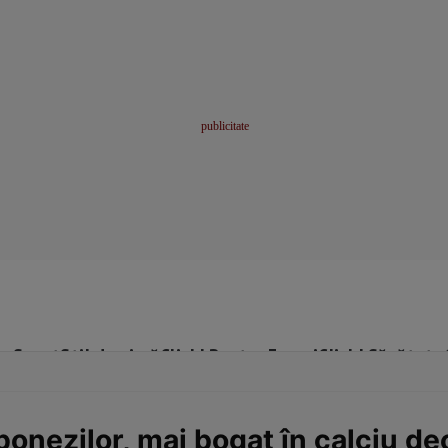
me
Sport
Stil de viață
Click! Pentru Femei
Click! Sănătate
aponezilor, mai bogat în calciu d