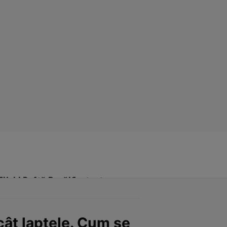
Click! Poftă Bună!
Contact
ecât laptele. Cum se