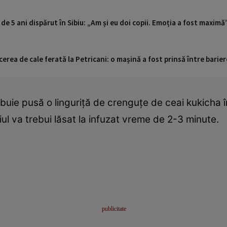
 de 5 ani dispărut în Sibiu: „Am și eu doi copii. Emoția a fost maximă
cerea de cale ferată la Petricani: o mașină a fost prinsă între barier
ebuie pusă o linguriță de crenguțe de ceai kukicha 
iul va trebui lăsat la infuzat vreme de 2-3 minute.