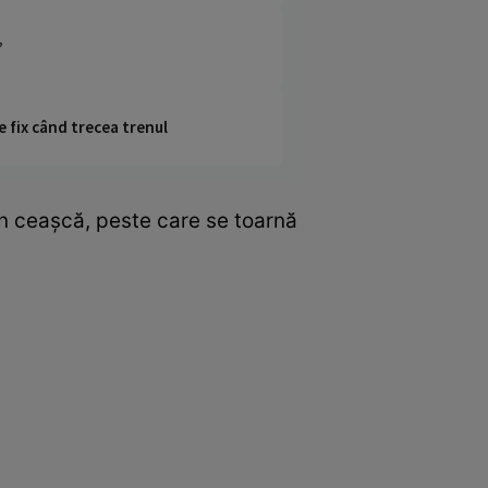
”
e fix când trecea trenul
în ceașcă, peste care se toarnă