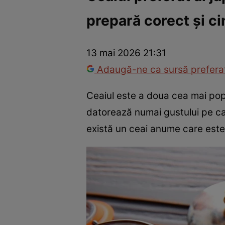
prepară corect și cin
Război Ucraina-Rusia
Internațional
Fapt divers
Tehnolog
13 mai 2026 21:31
Adaugă-ne ca sursă preferat
Ceaiul este a doua cea mai popu
datorează numai gustului pe car
există un ceai anume care este