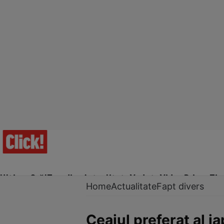
Ultima Oră!
Trending
Actualitate
Vedete
Video
Prime Ti
Home
Actualitate
Fapt divers
Ceaiul preferat al j