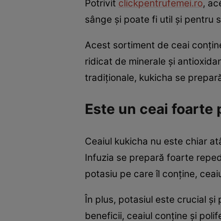
Potrivit
clickpentrufemei.ro
, ac
sânge și poate fi util și pentru 
Acest sortiment de ceai conține 
ridicat de minerale și antioxida
tradiționale, kukicha se prepar
Este un ceai foarte 
Ceaiul kukicha nu este chiar a
Infuzia se prepară foarte repede 
potasiu pe care îl conține, cea
În plus, potasiul este crucial ș
beneficii, ceaiul conține și poli