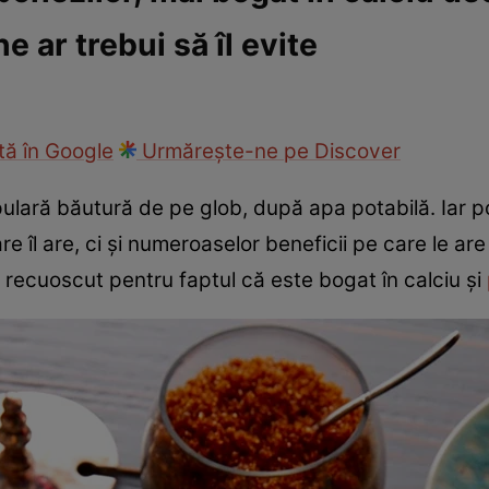
e ar trebui să îl evite
ie
Național
Sport
ă în Google
Urmărește-ne pe Discover
lară băutură de pe glob, după apa potabilă. Iar po
e îl are, ci și numeroaselor beneficii pe care le ar
 recuoscut pentru faptul că este bogat în calciu și