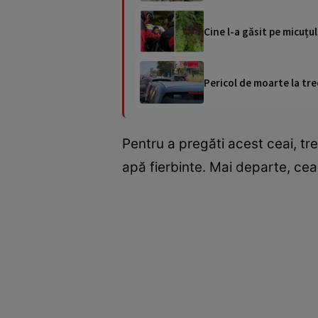
Cine l-a găsit pe micuțul
Pericol de moarte la tre
Pentru a pregăti acest ceai, tr
apă fierbinte. Mai departe, cea