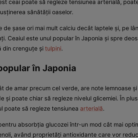
est ceai poate să regleze tensiunea arterială, poate
susținerea sănătății oaselor.
de șase ori mai mult calciu decât laptele și, pe lân
nți. Ceaiul este unul popular în Japonia și spre deo
ă din crenguţe şi
tulpini
.
popular în Japonia
tât de amar precum cel verde, are note lemnoase și
și poate chiar să regleze nivelul glicemiei. În plus,
iul poate să regleze tensiunea
arterială
.
i pentru absorbția glucozei într-un mod cât mai opti
fenoli, având proprietăți antioxidante care vor reduc