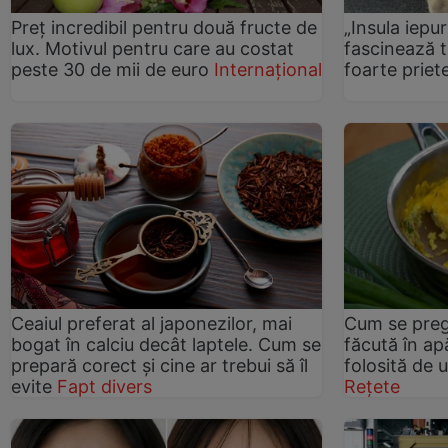
Preț incredibil pentru două fructe de
„Insula iepur
lux. Motivul pentru care au costat
fascinează t
peste 30 de mii de euro
Internațional
foarte prie
Ceaiul preferat al japonezilor, mai
Cum se preg
bogat în calciu decât laptele. Cum se
făcută în ap
prepară corect și cine ar trebui să îl
folosită de 
evite
Fapt divers
Rețete