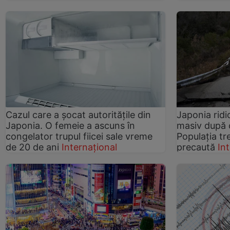
Cazul care a șocat autoritățile din
Japonia ridi
Japonia. O femeie a ascuns în
masiv după 
congelator trupul fiicei sale vreme
Populația t
de 20 de ani
Internațional
precaută
In