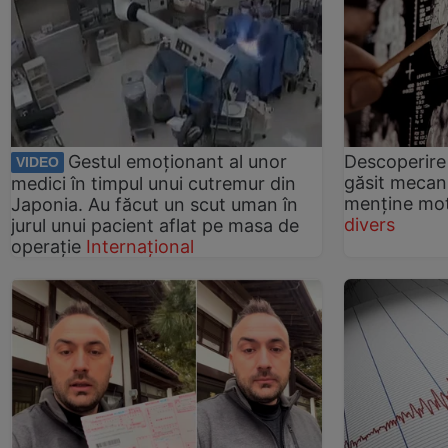
Gestul emoționant al unor
Descoperire 
VIDEO
găsit mecani
medici în timpul unui cutremur din
menține moti
Japonia. Au făcut un scut uman în
divers
jurul unui pacient aflat pe masa de
operație
Internațional