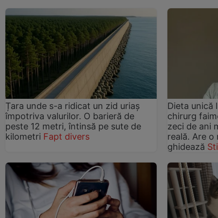
Țara unde s-a ridicat un zid uriaș
Dieta unică 
împotriva valurilor. O barieră de
chirurg faim
peste 12 metri, întinsă pe sute de
zeci de ani 
kilometri
Fapt divers
reală. Are o
ghidează
St