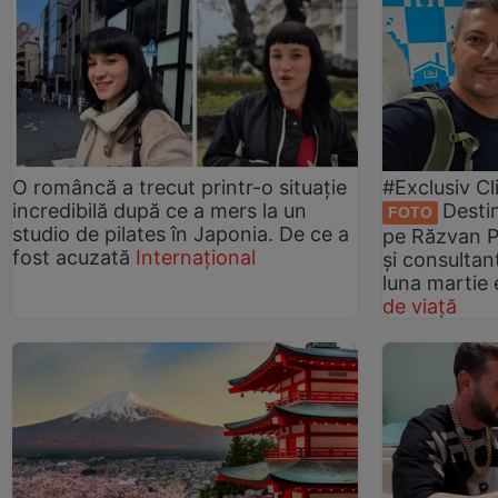
O româncă a trecut printr-o situație
#Exclusiv Cl
incredibilă după ce a mers la un
Desti
FOTO
studio de pilates în Japonia. De ce a
pe Răzvan P
fost acuzată
Internațional
și consultant
luna martie
de viață