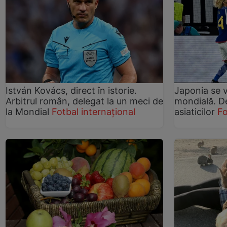
István Kovács, direct în istorie.
Japonia se 
Arbitrul român, delegat la un meci de
mondială. De
la Mondial
Fotbal internațional
asiaticilor
Fo