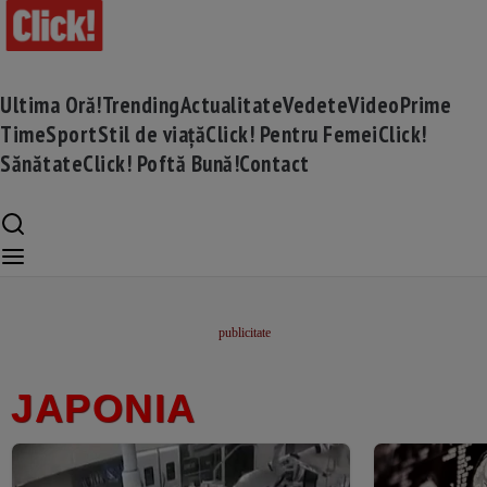
Ultima Oră!
Trending
Actualitate
Vedete
Video
Prime
Time
Sport
Stil de viață
Click! Pentru Femei
Click!
Sănătate
Click! Poftă Bună!
Contact
JAPONIA