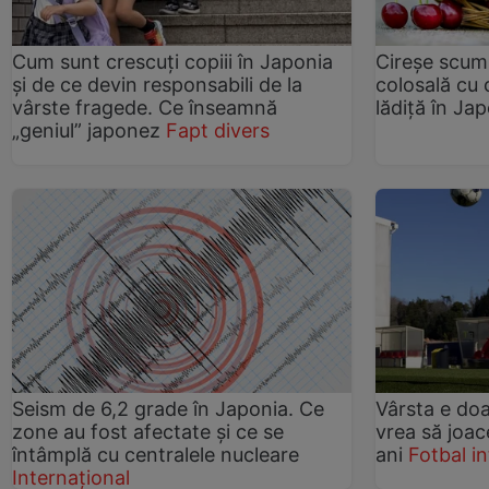
Cum sunt crescuți copiii în Japonia
Cireșe scum
și de ce devin responsabili de la
colosală cu 
vârste fragede. Ce înseamnă
lădiță în Ja
„geniul” japonez
Fapt divers
Seism de 6,2 grade în Japonia. Ce
Vârsta e do
zone au fost afectate și ce se
vrea să joac
întâmplă cu centralele nucleare
ani
Fotbal i
Internațional