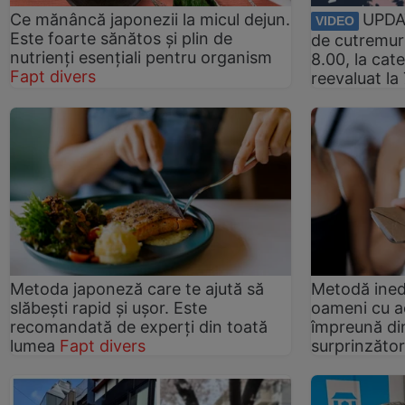
Ce mănâncă japonezii la micul dejun.
UPDAT
VIDEO
Este foarte sănătos și plin de
de cutremur
nutrienți esențiali pentru organism
8.00, la cat
Fapt divers
reevaluat la 
Metoda japoneză care te ajută să
Metodă inedi
slăbești rapid și ușor. Este
oameni cu a
recomandată de experți din toată
împreună di
lumea
Fapt divers
surprinzăto