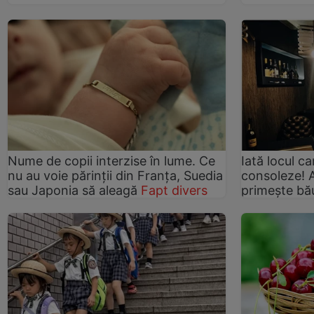
Nume de copii interzise în lume. Ce
Iată locul c
nu au voie părinții din Franța, Suedia
consoleze! Ai
sau Japonia să aleagă
Fapt divers
primește bău