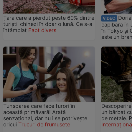
Țara care a pierdut peste 60% dintre
Doria
VIDEO
turiștii chinezi în doar o lună. Ce s-a
capibara în 
întâmplat
Fapt divers
în Tokyo și
este un bra
Tunsoarea care face furori în
Descoperire
această primăvară! Arată
un bărbat cu
senzațional, dar nu i se potrivește
de metale. P
oricui
Trucuri de frumusețe
Internaționa