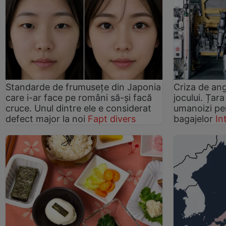
Standarde de frumusețe din Japonia
Criza de ang
care i-ar face pe români să-și facă
jocului. Țar
cruce. Unul dintre ele e considerat
umanoizi pe
defect major la noi
Fapt divers
bagajelor
In