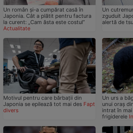
Un român și-a cumpărat casă în
Un cutremur 
Japonia. Cât a plătit pentru factura
zguduit Japo
la curent: „Cam ăsta este costul”
alertă de t
Actualitate
Motivul pentru care bărbații din
Un urs a băg
Japonia se epilează tot mai des
Fapt
unui oraș di
divers
intrat în mai
frigiderele
I