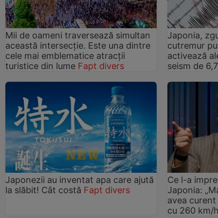
Mii de oameni traversează simultan
Japonia, zg
această intersecție. Este una dintre
cutremur put
cele mai emblematice atracții
activează a
turistice din lume
Fapt divers
seism de 6,
Japonezii au inventat apa care ajută
Ce l-a impre
la slăbit! Cât costă
Fapt divers
Japonia: „M
avea curent î
cu 260 km/h