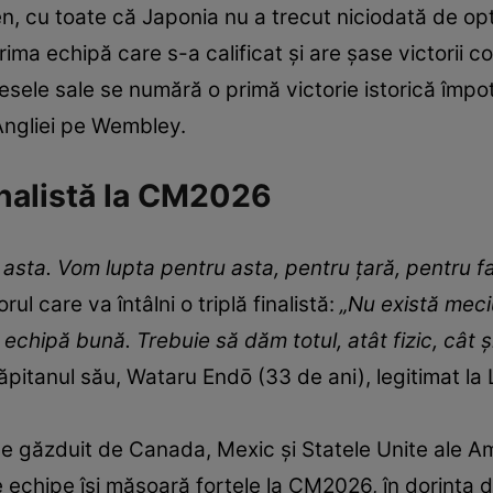
, cu toate că Japonia nu a trecut niciodată de opti
rima echipă care s-a calificat şi are şase victorii c
cesele sale se numără o primă victorie istorică împotr
Angliei pe Wembley.
finalistă la CM2026
 asta. Vom lupta pentru asta, pentru ţară, pentru fa
rul care va întâlni o triplă finalistă:
„Nu există meci
echipă bună. Trebuie să dăm totul, atât fizic, cât ş
ăpitanul său, Wataru Endō (33 de ani), legitimat la 
e găzduit de Canada, Mexic și Statele Unite ale Am
e echipe își măsoară forțele la CM2026, în dorința