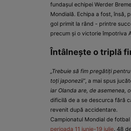
fundaşul echipei Werder Bremen
Mondială. Echipa a fost, însă, p
gol primit la rând - printre suc
precum şi o victorie împotriva 
Întâlnește o triplă 
„Trebuie să fim pregătiţi pentru
toţi japonezii”
, a mai spus jucăto
iar Olanda are, de asemenea, o 
dificilă de a se descurca fără c
revenit după accidentare.
Campionatul Mondial de fotbal 
perioada 11 iunie-19 iulie
. 48 d