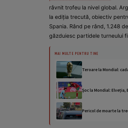
râvnit trofeu la nivel global. A
la ediția trecută, obiectiv pent
Spania. Rând pe rând, 1.248 de f
găzduiesc partidele turneulu
MAI MULTE PENTRU TINE
Teroare la Mondial: cad
Șoc la Mondial: Elveția, 
Pericol de moarte la tre