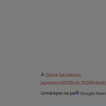
Diana Seceleanu
japonia
cm2026
cm 2026
fotbal
Urmărește-ne pe
Google New