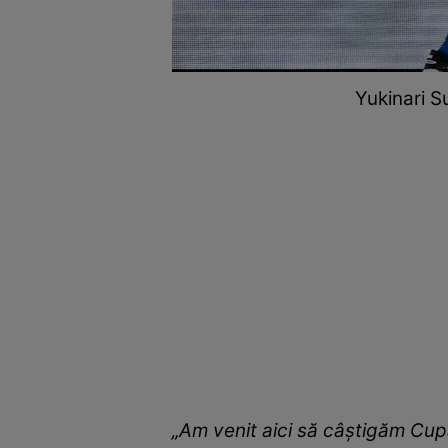
Yukinari S
„Am venit aici să câştigăm Cupa