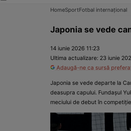
Home
Sport
Fotbal internațional
Japonia se vede cam
14 iunie 2026 11:23
Ultima actualizare:
23 iunie 20
Adaugă-ne ca sursă preferat
Japonia se vede departe la Cam
deasupra capului. Fundaşul Yuki
meciului de debut în competiție