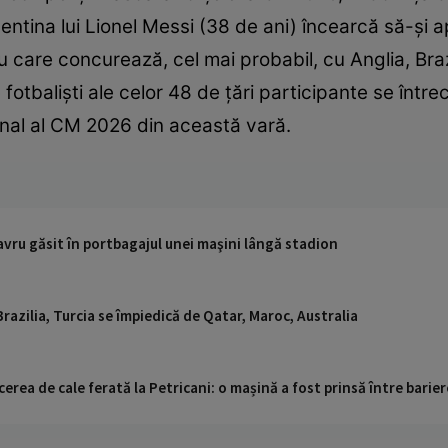
rgentina lui Lionel Messi (38 de ani) încearcă să-ș
ru care concurează, cel mai probabil, cu Anglia, Braz
otbaliști ale celor 48 de țări participante se între
i final al CM 2026 din această vară.
avru găsit în portbagajul unei maşini lângă stadion
Brazilia, Turcia se împiedică de Qatar, Maroc, Australia
cerea de cale ferată la Petricani: o mașină a fost prinsă între barier