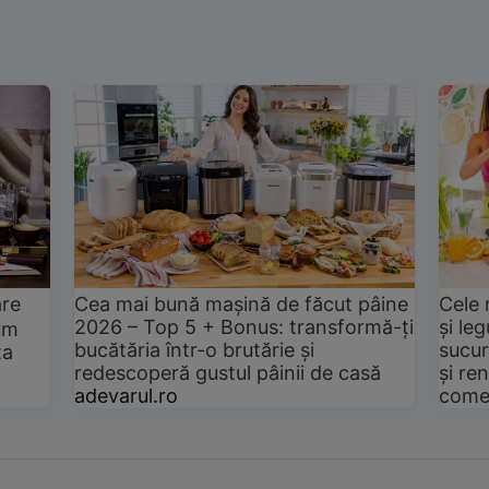
are
Cea mai bună mașină de făcut pâine
Cele 
2026 – Top 5 + Bonus: transformă-ți
și le
um
bucătăria într-o brutărie și
sucur
ta
redescoperă gustul pâinii de casă
și ren
adevarul.ro
come