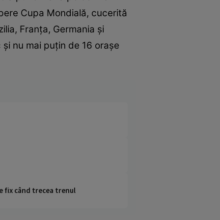
i apere Cupa Mondială, cucerită
ilia, Franța, Germania și
c și nu mai puțin de 16 orașe
e fix când trecea trenul