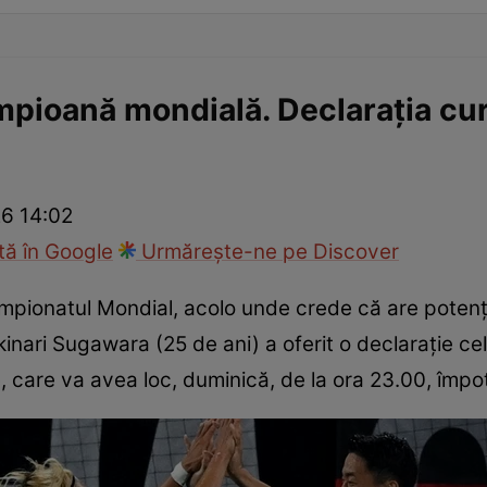
pioană mondială. Declarația cura
26 14:02
ă în Google
Urmărește-ne pe Discover
pionatul Mondial, acolo unde crede că are potenția
nari Sugawara (25 de ani) a oferit o declarație cel
, care va avea loc, duminică, de la ora 23.00, împo