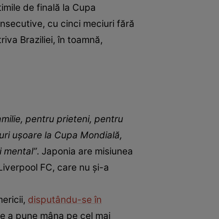
mile de finală la Cupa
onsecutive, cu cinci meciuri fără
iva Braziliei, în toamnă,
milie, pentru prieteni, pentru
uri uşoare la Cupa Mondială,
i mental”
. Japonia are misiunea
Liverpool FC, care nu şi-a
ericii,
disputându-se în
 de a pune mâna pe cel mai