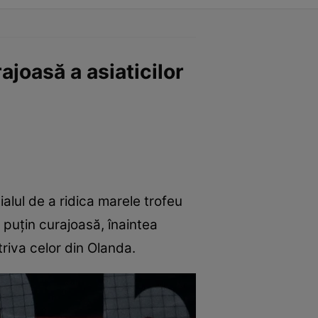
joasă a asiaticilor
lul de a ridica marele trofeu
 puțin curajoasă, înaintea
triva celor din Olanda.