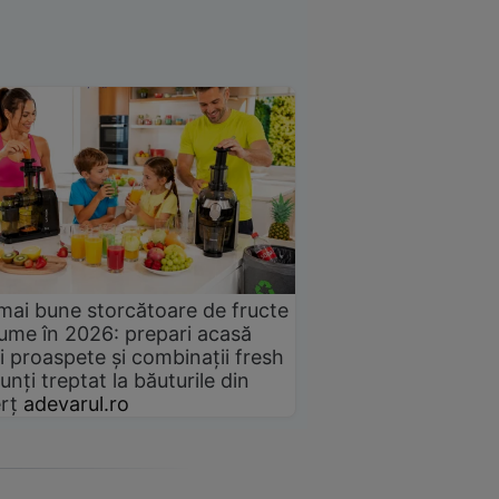
mai bune storcătoare de fructe
gume în 2026: prepari acasă
i proaspete și combinații fresh
unți treptat la băuturile din
rț
adevarul.ro