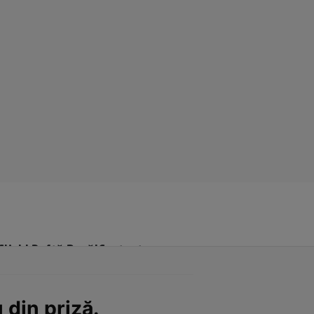
Click! Poftă Bună!
Contact
 din priză.