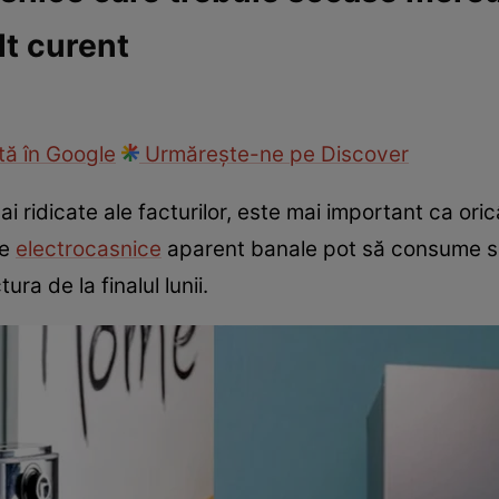
t curent
ie
Național
Sport
ă în Google
Urmărește-ne pe Discover
ai ridicate ale facturilor, este mai important ca o
te
electrocasnice
aparent banale pot să consume su
ra de la finalul lunii.