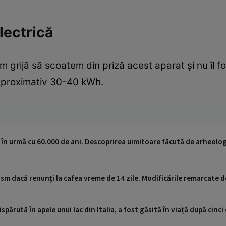
lectrică
em grijă să scoatem din priză acest aparat și nu îl 
proximativ 30-40 kWh.
 în urmă cu 60.000 de ani. Descoprirea uimitoare făcută de arheologi
sm dacă renunți la cafea vreme de 14 zile. Modificările remarcate d
ispărută în apele unui lac din Italia, a fost găsită în viață după cin