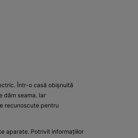
tric. Într-o casă obișnuită
 ne dăm seama. Iar
ume recunoscute pentru
 aparate. Potrivit informațiilor