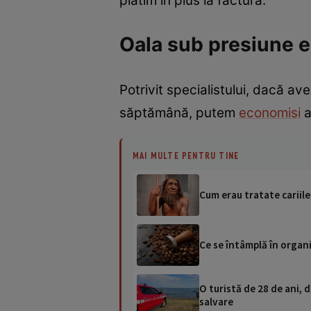
plătim în plus la factură.
Oala sub presiune e
Potrivit specialistului, dacă av
săptămână, putem
economisi
a
MAI MULTE PENTRU TINE
Cum erau tratate cariile
Ce se întâmplă în organi
O turistă de 28 de ani, d
salvare