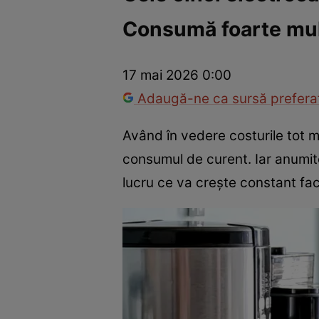
Consumă foarte mul
Război Ucraina-Rusia
Internațional
Fapt divers
Tehnolog
17 mai 2026 0:00
Adaugă-ne ca sursă preferat
Având în vedere costurile tot m
consumul de curent. Iar anumi
lucru ce va crește constant factu