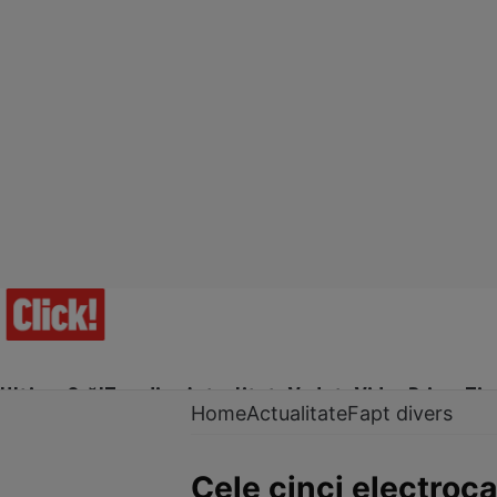
Ultima Oră!
Trending
Actualitate
Vedete
Video
Prime Ti
Home
Actualitate
Fapt divers
Cele cinci electroc