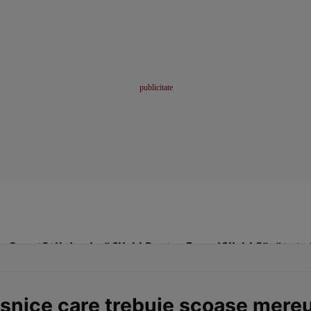
me
Sport
Stil de viață
Click! Pentru Femei
Click! Sănătate
asnice care trebuie scoase mereu