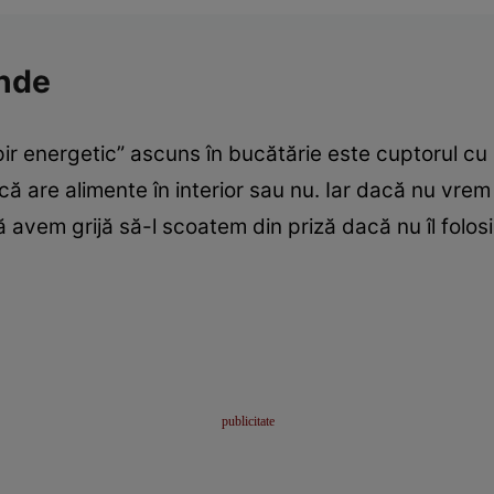
nde
mpir energetic” ascuns în bucătărie este cuptorul cu
că are alimente în interior sau nu. Iar dacă nu vre
să avem grijă să-l scoatem din priză dacă nu îl folos