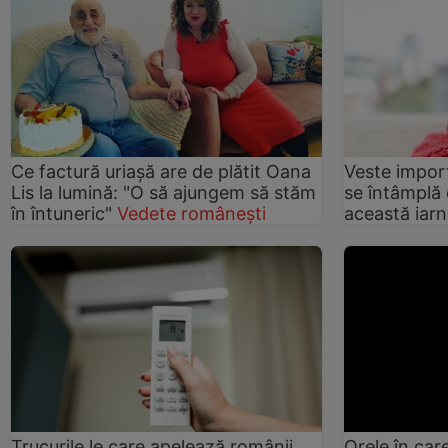
Ce factură uriașă are de plătit Oana
Veste impor
Lis la lumină: "O să ajungem să stăm
se întâmplă 
în întuneric"
Vedete românești
această iar
Trucurile le care apelează românii
Orele în care