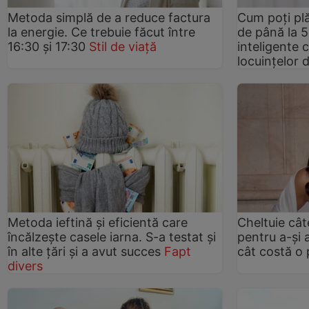
Metoda simplă de a reduce factura
Cum poți plă
la energie. Ce trebuie făcut între
de până la 5 
16:30 și 17:30
Stil de viață
inteligente 
locuințelor
Metoda ieftină și eficientă care
Cheltuie cât
încălzește casele iarna. S-a testat și
pentru a-și a
în alte țări și a avut succes
Fapt
cât costă o 
divers