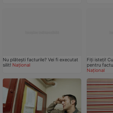
Nu plăteşti facturile? Vei fi executat
Fiţi isteţi! 
silit!
Național
pentru factu
Național