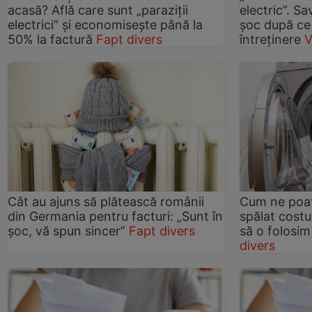
acasă? Află care sunt „paraziții
electric”. S
electrici” și economisește până la
șoc după ce 
50% la factură
Fapt divers
întreținere
V
Cât au ajuns să plătească românii
Cum ne poat
din Germania pentru facturi: „Sunt în
spălat costu
șoc, vă spun sincer”
Fapt divers
să o folosim
divers