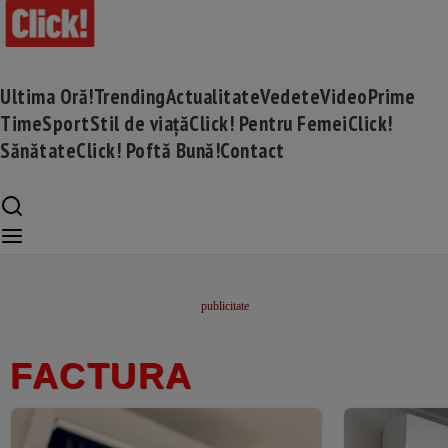
Ultima Oră!
Trending
Actualitate
Vedete
Video
Prime
Time
Sport
Stil de viață
Click! Pentru Femei
Click!
Sănătate
Click! Poftă Bună!
Contact
FACTURA