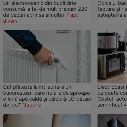
Un electrocasnic din bucătărie
Obiceiul ban
consumă la fel de mult precum 220
factura și ri
de becuri aprinse simultan
Fapt
așteptai la 
divers
Cât plătește la întreținere un
Electrocasn
bucureștean care nu are de aproape
ce poate con
o lună apă caldă și căldură: „O bătaie
Costul factu
de joc!”
Național
semnificativ