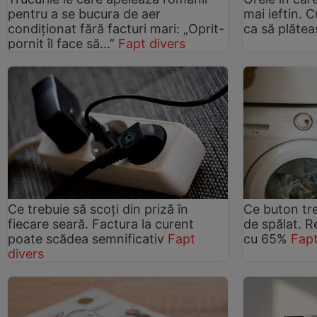
pentru a se bucura de aer
mai ieftin. 
condiționat fără facturi mari: „Oprit-
ca să plătea
pornit îl face să...”
Fapt divers
Ce trebuie să scoți din priză în
Ce buton tre
fiecare seară. Factura la curent
de spălat. R
poate scădea semnificativ
Fapt
cu 65%
Fapt
divers