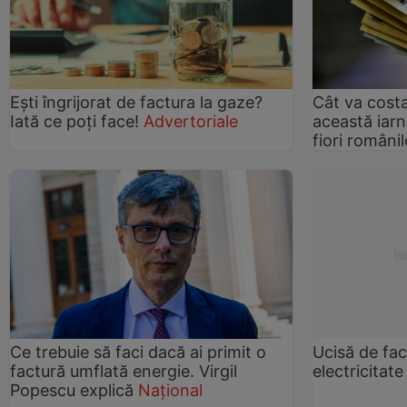
Ești îngrijorat de factura la gaze?
Cât va costa
Iată ce poți face!
Advertoriale
această iarn
fiori românil
Ce trebuie să faci dacă ai primit o
Ucisă de fac
factură umflată energie. Virgil
electricitat
Popescu explică
Național