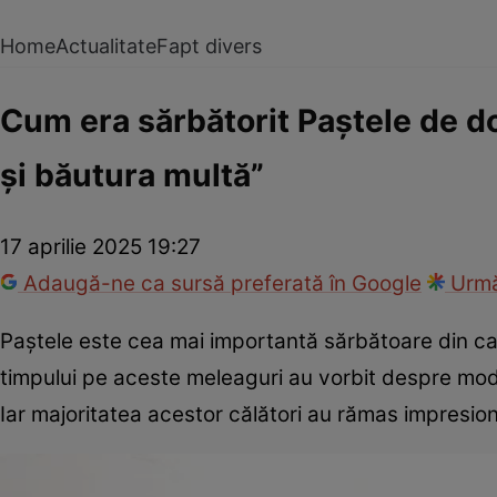
Home
Actualitate
Fapt divers
Cum era sărbătorit Paștele de d
și băutura multă”
17 aprilie 2025 19:27
Adaugă-ne ca sursă preferată în Google
Urmă
Paștele este cea mai importantă sărbătoare din calen
timpului pe aceste meleaguri au vorbit despre modu
Iar majoritatea acestor călători au rămas impresion