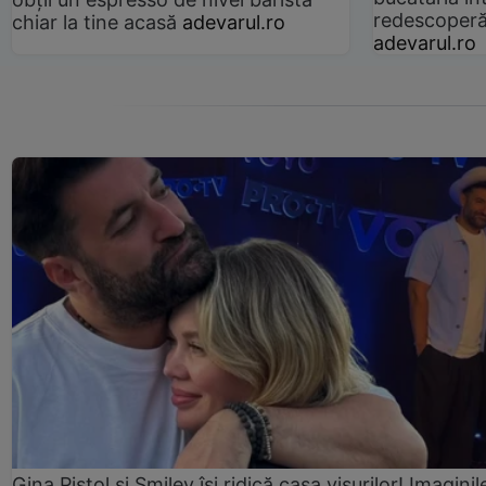
redescoperă 
chiar la tine acasă
adevarul.ro
adevarul.ro
Gina Pistol și Smiley își ridică casa visurilor! Imaginil