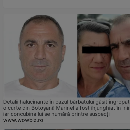
Detalii halucinante în cazul bărbatului găsit îngropat
o curte din Botoșani! Marinel a fost înjunghiat în ini
iar concubina lui se numără printre suspecți
www.wowbiz.ro