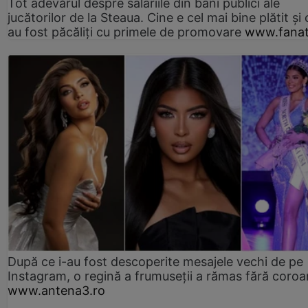
Tot adevărul despre salariile din bani publici ale
jucătorilor de la Steaua. Cine e cel mai bine plătit și
au fost păcăliți cu primele de promovare
www.fanat
După ce i-au fost descoperite mesajele vechi de pe
Instagram, o regină a frumuseții a rămas fără coro
www.antena3.ro