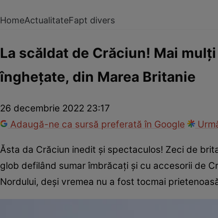
Home
Actualitate
Fapt divers
La scăldat de Crăciun! Mai mulți 
înghețate, din Marea Britanie
26 decembrie 2022 23:17
Adaugă-ne ca sursă preferată în Google
Urmă
Ăsta da Crăciun inedit și spectaculos! Zeci de brita
glob defilând sumar îmbrăcați și cu accesorii de Cră
Nordului, deși vremea nu a fost tocmai prietenoasă