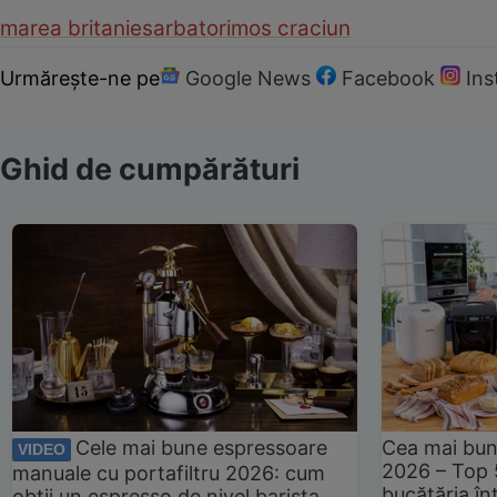
marea britanie
sarbatori
mos craciun
Urmărește-ne pe
Google News
Facebook
In
Ghid de cumpărături
Cele mai bune espressoare
Cea mai bun
VIDEO
2026 – Top 
manuale cu portafiltru 2026: cum
bucătăria înt
obții un espresso de nivel barista