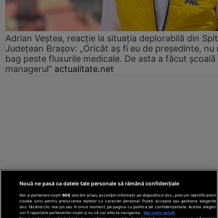
Adrian Veștea, reacție la situația deplorabilă din Spit
Județean Brașov: „Oricât aș fi eu de președinte, nu
bag peste fluxurile medicale. De asta a făcut școală
managerul”
actualitate.net
Nouă ne pasă ca datele tale personale să rămână confidențiale
Noi și partenerii noștri
606
stocăm și/sau accesăm informații pe dispozitivul dvs., precum identificatorii
cookie unici pentru prelucrarea datelor cu caracter personal. Puteți accepta sau gestiona alegerile
dvs. făcând clic mai jos sau în orice moment, pe pagina cu politica de confidențialitate. Aceste alegeri
vor fi raportate partenerilor noștri și nu vă vor afecta navigarea.
Mai multe detalii