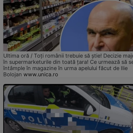
Ultima oră / Toți românii trebuie să știe! Decizie maj
în supermarketurile din toată țara! Ce urmează să s
întâmple în magazine în urma apelului făcut de Ilie
Bolojan
www.unica.ro