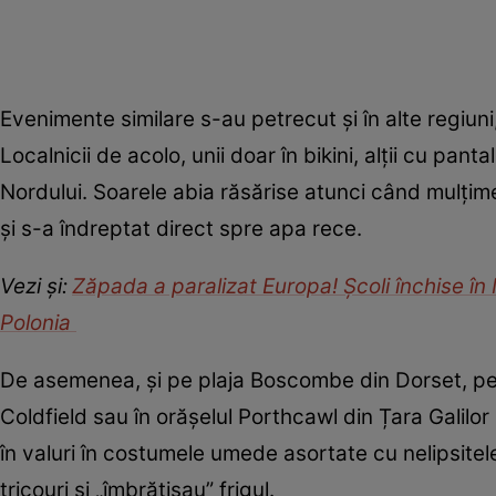
Evenimente similare s-au petrecut și în alte regiu
Localnicii de acolo, unii doar în bikini, alții cu pan
Nordului. Soarele abia răsărise atunci când mulțime
și s-a îndreptat direct spre apa rece.
Vezi și:
Zăpada a paralizat Europa! Școli închise în 
Polonia
De asemenea, și pe plaja Boscombe din Dorset, pe p
Coldfield sau în orășelul Porthcawl din Țara Galilo
în valuri în costumele umede asortate cu nelipsitele
tricouri și „îmbrățișau” frigul.