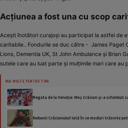
Acțiunea a fost una cu scop cari
Acești înotători curajoși au participat la astfel d
caritabile.. Fondurile se duc către - James Paget
Lions, Dementia UK, St John Ambulance și Brian Ga
sutele care au luat parte și mulțimile mari care au pr
MAI MULTE PENTRU TINE
Regata de la Veneția: Moș Crăciun și-a schimbat s
Nebunii Crăciunului! Iată în ce moduri trăsnite pe