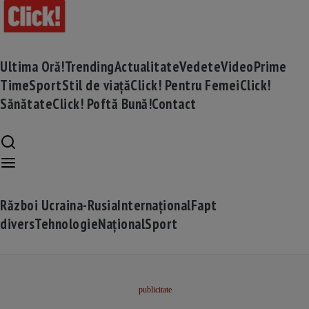
Ultima Oră!
Trending
Actualitate
Vedete
Video
Prime
Time
Sport
Stil de viață
Click! Pentru Femei
Click!
Sănătate
Click! Poftă Bună!
Contact
Război Ucraina-Rusia
Internațional
Fapt
divers
Tehnologie
Național
Sport