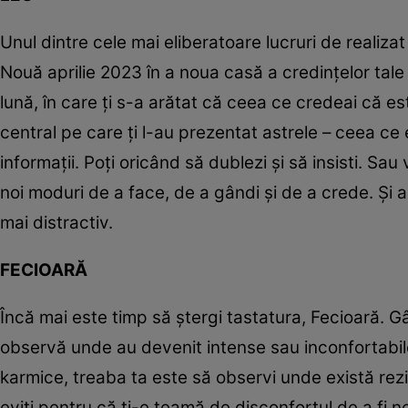
Unul dintre cele mai eliberatoare lucruri de realizat
Nouă aprilie 2023 în a noua casă a credințelor tale es
lună, în care ți s-a arătat că ceea ce credeai că e
central pe care ți l-au prezentat astrele – ceea ce
informații. Poți oricând să dublezi și să insisti. Sau
noi moduri de a face, de a gândi și de a crede. Și a 
mai distractiv.
FECIOARĂ
Încă mai este timp să ștergi tastatura, Fecioară. Gân
observă unde au devenit intense sau inconfortabile
karmice, treaba ta este să observi unde există rez
eviți pentru că ți-e teamă de disconfortul de a fi n