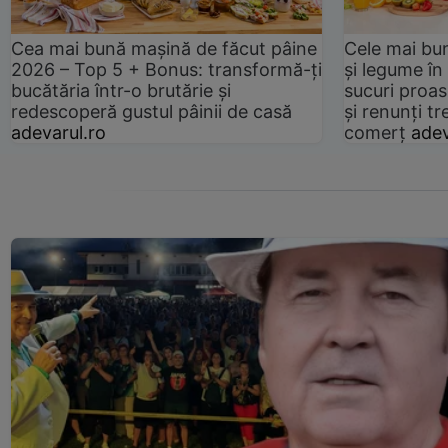
Cea mai bună mașină de făcut pâine
Cele mai bu
2026 – Top 5 + Bonus: transformă-ți
și legume în
bucătăria într-o brutărie și
sucuri proas
redescoperă gustul pâinii de casă
și renunți tr
adevarul.ro
comerț
adev