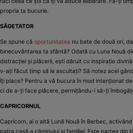
faci ceea ce știi că îți va aduce eliberare. Fă-ți tim
propria ta bucurie.
SĂGETATOR
Se spune că
oportunitatea
nu bate de două ori, dar,
binecuvântarea ta sfântă? Odată cu Luna Nouă din
distracției și plăcerii, ești dăruit cu inspirație div
v-ați făcut timp să le ascultați? Să notez acel gân
îți place? Pentru a vă bucura în mod intenționat de
ci de a-ți face plăcere, permițându-i să-ți îmbogăț
CAPRICORNUL
Capricorn, ai o altă Lună Nouă în Berbec, activând 
patra casă a căminului și familiei. Este partea din