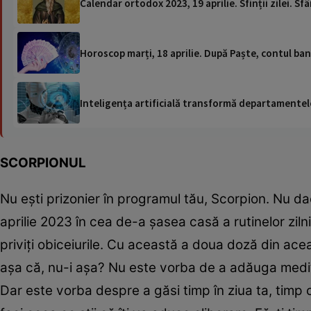
Calendar ortodox 2023, 19 aprilie. Sfinții zilei. Sf
Horoscop marți, 18 aprilie. După Paște, contul ban
Inteligența artificială transformă departamentele
SCORPIONUL
Nu ești prizonier în programul tău, Scorpion. Nu da
aprilie 2023 în cea de-a șasea casă a rutinelor zilni
priviți obiceiurile. Cu această a doua doză din acea
așa că, nu-i așa? Nu este vorba de a adăuga meditații
Dar este vorba despre a găsi timp în ziua ta, timp c