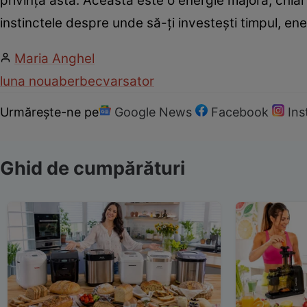
privința asta. Aceasta este o energie majoră, chi
instinctele despre unde să-ți investești timpul, en
Maria Anghel
luna noua
berbec
varsator
Urmărește-ne pe
Google News
Facebook
In
Ghid de cumpărături