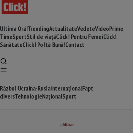
Ultima Oră!
Trending
Actualitate
Vedete
Video
Prime
Time
Sport
Stil de viață
Click! Pentru Femei
Click!
Sănătate
Click! Poftă Bună!
Contact
Război Ucraina-Rusia
Internațional
Fapt
divers
Tehnologie
Național
Sport