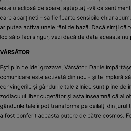
este o eclipsă de soare, așteptați-vă ca sentimentel
care aparțineți – să fie foarte sensibile chiar acum
ar putea activa unele răni de bază. Dacă simți că t
loc să o faci singur, vezi dacă de data aceasta nu
VĂRSĂTOR
Ești plin de idei grozave, Vărsător. Dar le împărtă
comunicare este activată din nou - și te imploră să 
convingerile și gândurile tale zilnice sunt pline de i
zodiacului liber cugetător și asta înseamnă că ai 
gândurile tale îi pot transforma pe ceilalți din juru
a fost conferit această putere de către cosmos. Fo