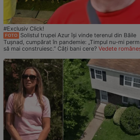
#Exclusiv Click!
Solistul trupei Azur își vinde terenul din Băile
FOTO
Tușnad, cumpărat în pandemie: „Timpul nu-mi perm
să mai construiesc.” Câți bani cere?
Vedete româneș