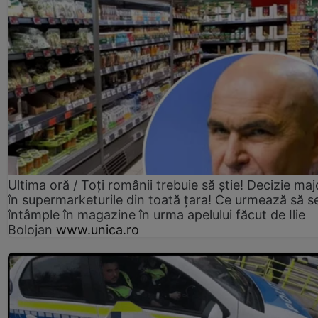
Ultima oră / Toți românii trebuie să știe! Decizie maj
în supermarketurile din toată țara! Ce urmează să s
întâmple în magazine în urma apelului făcut de Ilie
Bolojan
www.unica.ro