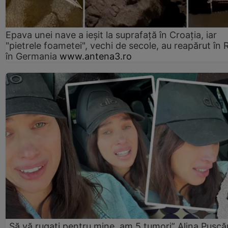
Epava unei nave a ieșit la suprafață în Croația, iar
"pietrele foametei", vechi de secole, au reapărut în R
în Germania
www.antena3.ro
„Să vă rugați pentru mine, am 5 tumori” Alina Pușcău