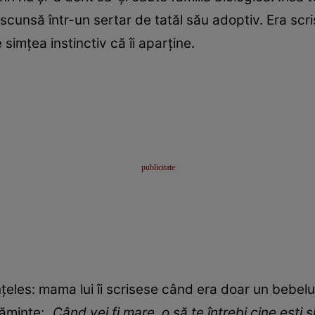
scunsă într-un sertar de tatăl său adoptiv. Era scr
simțea instinctiv că îi aparține.
țeles: mama lui îi scrisese când era doar un bebeluș
ăminte: „
Când vei fi mare, o să te întrebi cine ești