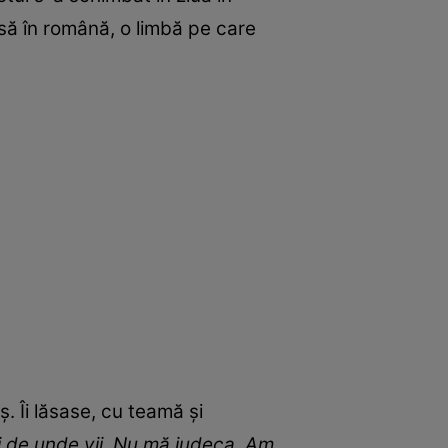
isă în română, o limbă pe care
. Îi lăsase, cu teamă și
 și de unde vii. Nu mă judeca. Am