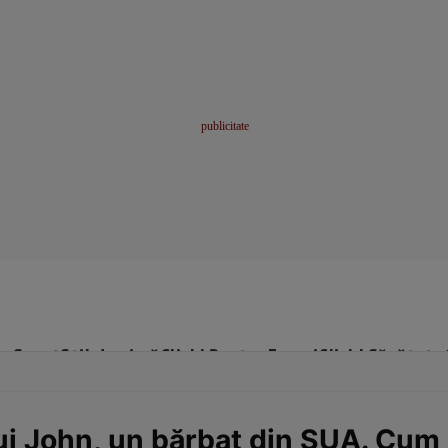
me
Sport
Stil de viață
Click! Pentru Femei
Click! Sănătate
ui John, un bărbat din SUA. Cum 