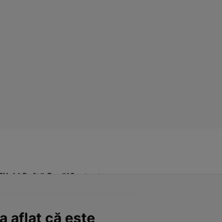
Click! Poftă Bună!
Contact
a aflat că este