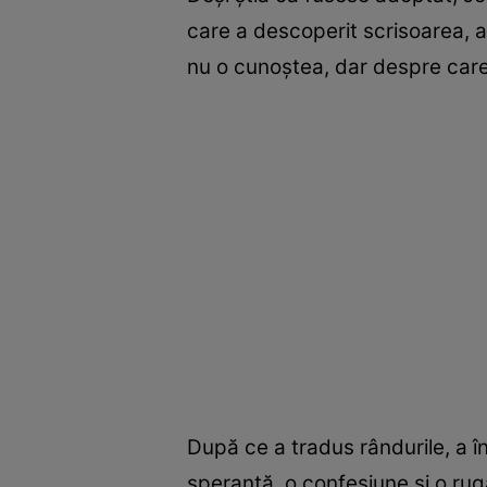
care a descoperit scrisoarea, a
nu o cunoștea, dar despre care 
După ce a tradus rândurile, a în
speranță, o confesiune și o rug