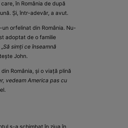
ie care, în România de după
nă. Și, într-adevăr, a avut.
tr-un orfelinat din România. Nu-
st adoptat de o familie
 „
Să simți ce înseamnă
tește John.
t din România, și o viață plină
iber, vedeam America pas cu
el.
otul s-a schimbat în ziua în