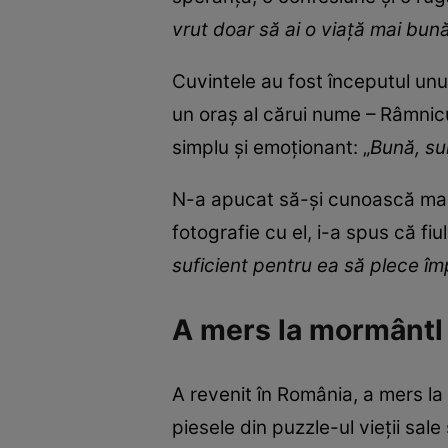
vrut doar să ai o viață mai bu
Cuvintele au fost începutul unui
un oraș al cărui nume – Râmnicu
simplu și emoționant: „
Bună, sun
N-a apucat să-și cunoască mama.
fotografie cu el, i-a spus că fiul 
suficient pentru ea să plece î
A mers la mormântl
A revenit în România, a mers la
piesele din puzzle-ul vieții sale