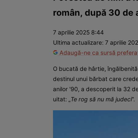
român, după 30 de a
Război Ucraina-Rusia
Internațional
Fapt divers
Tehnolog
7 aprilie 2025 8:44
Ultima actualizare:
7 aprilie 20
Adaugă-ne ca sursă preferat
O bucată de hârtie, îngălbenită
destinul unui bărbat care cred
anilor '90, a descoperit la 32 d
uitat: „
Te rog să nu mă judeci
”.