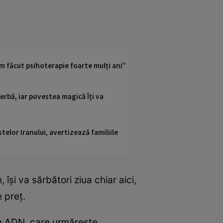
Am făcut psihoterapie foarte mulți ani”
perbă, iar povestea magică îți va
telor Iranului, avertizează familiile
își va sărbători ziua chiar aici,
 preț.
în ADN, care urmărește