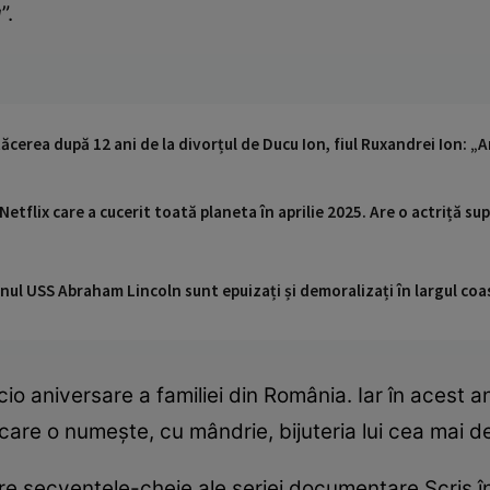
g
”.
cerea după 12 ani de la divorțul de Ducu Ion, fiul Ruxandrei Ion: „
etflix care a cucerit toată planeta în aprilie 2025. Are o actriță su
nul USS Abraham Lincoln sunt epuizați și demoralizați în largul coas
o aniversare a familiei din România. Iar în acest an, 
 care o numește, cu mândrie, bijuteria lui cea mai de
tre secvențele-cheie ale seriei documentare Scris 