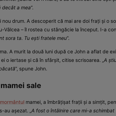
nă decât a mea
”.
 nou drum. A descoperit că mai are doi frați și o sor
-Vâlcea – îl rostea cu stângăcie la început. I-a con
t sora ta. Tu ești fratele meu
”.
 A murit la două luni după ce John a aflat de exist
ei o iertase și că în sfârșit, citise scrisoarea. „
A ști
mpăcată
”, spune John.
 mamei sale
mormântul
mamei, a îmbrățișat frații și a simțit, p
 s-au așezat. „
A fost o întâlnire care mi-a schimbat 