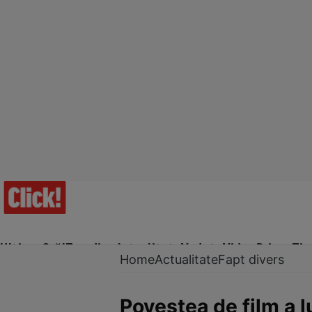
Ultima Oră!
Trending
Actualitate
Vedete
Video
Prime Ti
Home
Actualitate
Fapt divers
Povestea de film a l