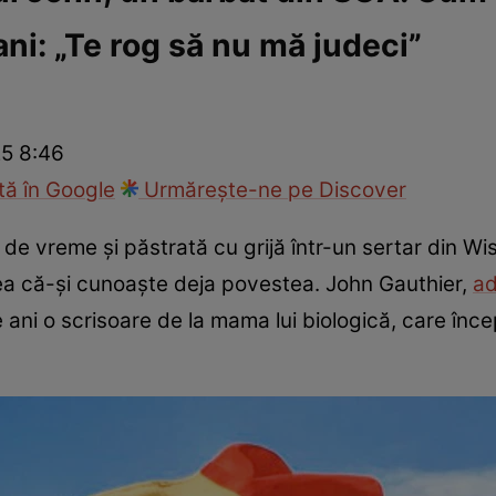
ni: „Te rog să nu mă judeci”
ie
Național
Sport
25 8:46
ă în Google
Urmărește-ne pe Discover
 de vreme și păstrată cu grijă într-un sertar din Wi
ea că-și cunoaște deja povestea. John Gauthier,
ad
e ani o scrisoare de la mama lui biologică, care înc