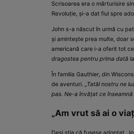
Scrisoarea era o mărturisire si
Revoluție, și-a dat fiul spre ad
John s-a născut în urmă cu patru
și amintește prea multe, doar s
americană care i-a oferit tot ce
dragostea pentru prima dată la c
În familia Gauthier, din Wisconsi
de aventuri. „
Tatăl nostru ne l
pas. Ne-a învățat ce înseamnă fa
„Am vrut să ai o vi
Deși știa că fusese adoptat, Joh