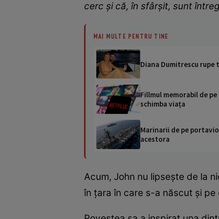
cerc și că, în sfârșit, sunt între
MAI MULTE PENTRU TINE
Diana Dumitrescu rupe tă
Fillmul memorabil de pe N
schimba viața
Marinarii de pe portavio
acestora
Acum, John nu lipsește de la nici
în țara în care s-a născut și pe
Povestea sa a inspirat una din