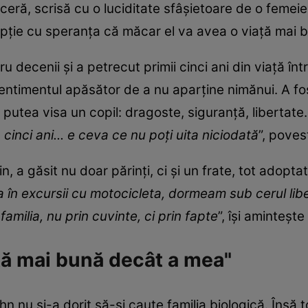
nceră, scrisă cu o luciditate sfâșietoare de o feme
opție cu speranța că măcar el va avea o viață mai bu
 decenii și a petrecut primii cinci ani din viață în
entimentul apăsător de a nu aparține nimănui. A fo
 putea visa un copil: dragoste, siguranță, libertate.
inci ani... e ceva ce nu poți uita niciodată
”, poves
n, a găsit nu doar părinți, ci și un frate, tot adopta
ua în excursii cu motocicleta, dormeam sub cerul l
milia, nu prin cuvinte, ci prin fapte
”, își amintește 
ață mai bună decât a mea"
n nu și-a dorit să-și caute familia biologică. Însă t