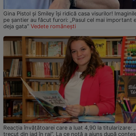
Gina Pistol și Smiley își ridică casa visurilor! Imaginil
pe șantier au făcut furori: „Pasul cel mai important 
deja gata”
Vedete românești
Reacția învățătoarei care a luat 4,90 la titularizare:
trecut din iad în rai”. La ce notă a ajuns după contes