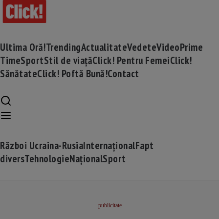
Ultima Oră!
Trending
Actualitate
Vedete
Video
Prime
Time
Sport
Stil de viață
Click! Pentru Femei
Click!
Sănătate
Click! Poftă Bună!
Contact
Război Ucraina-Rusia
Internațional
Fapt
divers
Tehnologie
Național
Sport