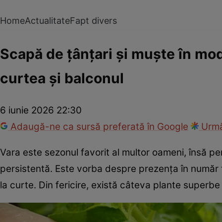
Home
Actualitate
Fapt divers
Scapă de țânțari și muște în mod 
curtea și balconul
6 iunie 2026 22:30
Adaugă-ne ca sursă preferată în Google
Urmă
Vara este sezonul favorit al multor oameni, însă pe
persistentă. Este vorba despre prezența în număr t
la curte. Din fericire, există câteva plante superbe 