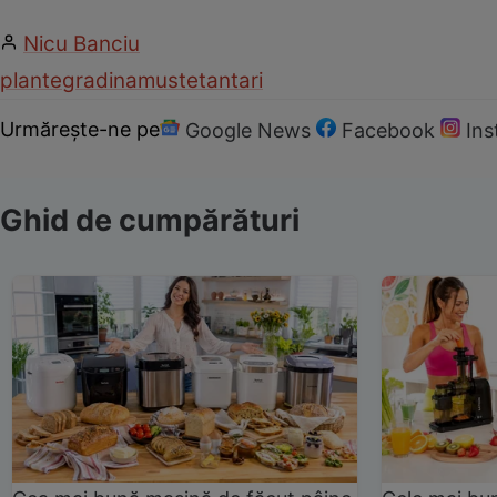
Nicu Banciu
plante
gradina
muste
tantari
Urmărește-ne pe
Google News
Facebook
In
Ghid de cumpărături