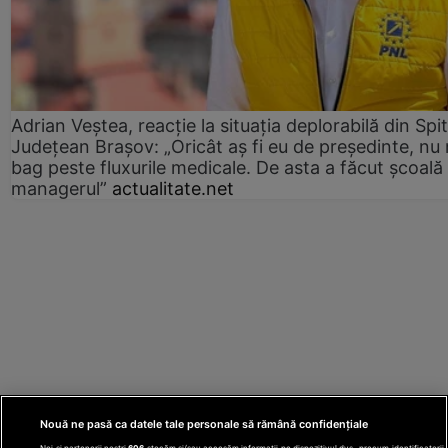
Adrian Veștea, reacție la situația deplorabilă din Spit
Județean Brașov: „Oricât aș fi eu de președinte, nu
bag peste fluxurile medicale. De asta a făcut școală
managerul”
actualitate.net
Nouă ne pasă ca datele tale personale să rămână confidențiale
Noi și partenerii noștri
606
stocăm și/sau accesăm informații pe dispozitivul dvs., precum identificatorii