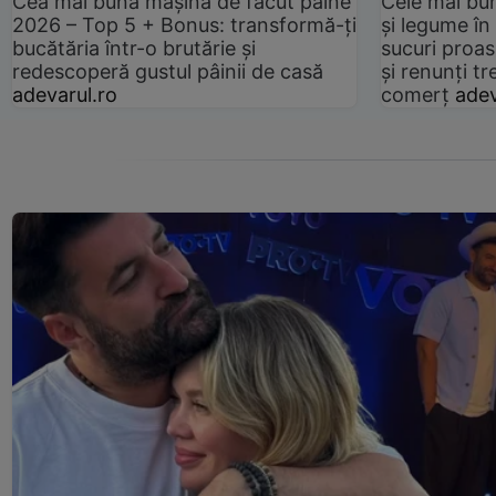
Cea mai bună mașină de făcut pâine
Cele mai bu
2026 – Top 5 + Bonus: transformă-ți
și legume în
bucătăria într-o brutărie și
sucuri proas
redescoperă gustul pâinii de casă
și renunți tr
adevarul.ro
comerț
adev