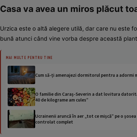
Casa va avea un miros plăcut to
Urzica este o altă alegere utilă, dar care nu este f
bună atunci când vine vorba despre această plantă
MAI MULTE PENTRU TINE
Cum să-ți amenajezi dormitorul pentru a adormi ma
O familie din Caraș-Severin a dat lovitura datorită
40 de kilograme am cules”
Ucrainenii aruncă în aer „tot ce mișcă” pe o șose
controlat complet