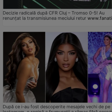
Decizie radicală după CFR Cluj – Tromso 0-5! Au
renunțat la transmisiunea meciului retur
www.fanati
După ce i-au fost descoperite mesajele vechi de pe
Instagram, o regină a frumuseții a rămas fără coro