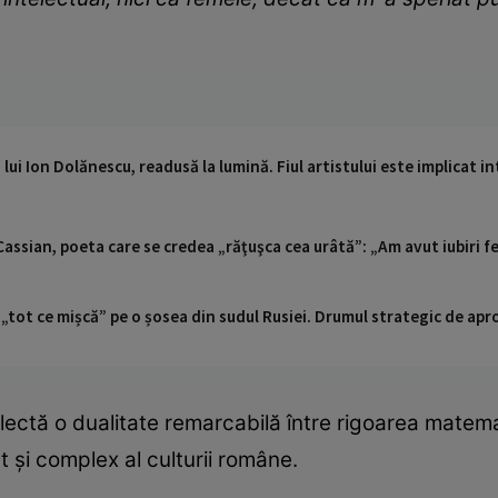
a lui Ion Dolănescu, readusă la lumină. Fiul artistului este implicat i
assian, poeta care se credea „răţuşca cea urâtă”: „Am avut iubiri fer
 „tot ce mișcă” pe o șosea din sudul Rusiei. Drumul strategic de ap
eflectă o dualitate remarcabilă între rigoarea mate
 și complex al culturii române.