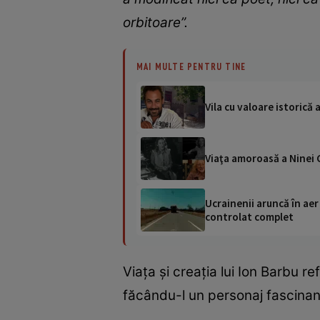
orbitoare”.
MAI MULTE PENTRU TINE
Vila cu valoare istorică 
Viaţa amoroasă a Ninei C
Ucrainenii aruncă în aer
controlat complet
Viața și creația lui Ion Barbu r
făcându-l un personaj fascinant