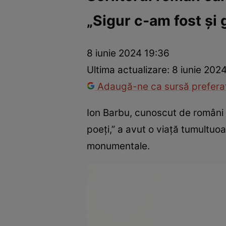
„Sigur c-am fost şi 
Război Ucraina-Rusia
Internațional
Fapt divers
Tehnolog
8 iunie 2024 19:36
Ultima actualizare:
8 iunie 202
Adaugă-ne ca sursă preferat
Ion Barbu, cunoscut de români 
poeți,” a avut o viață tumultuo
monumentale.