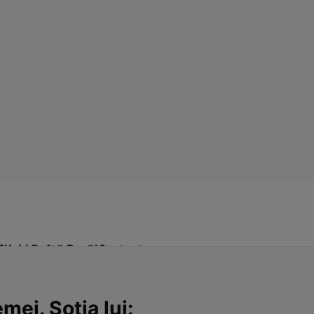
Click! Poftă Bună!
Contact
ei. Soția lui: