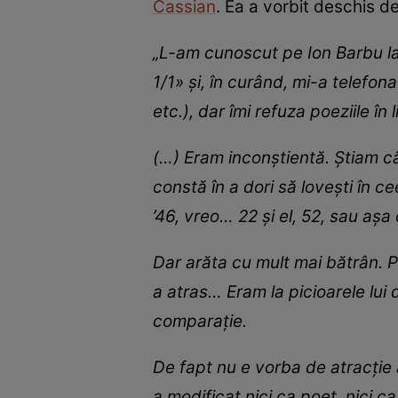
Cassian
. Ea a vorbit deschis de
„L-am cunoscut pe Ion Barbu la
1/1» şi, în curând, mi-a telefon
etc.), dar îmi refuza poeziile în
(…) Eram inconştientă. Ştiam că
constă în a dori să loveşti în c
’46, vreo… 22 şi el, 52, sau aşa
Dar arăta cu mult mai bătrân. 
a atras… Eram la picioarele lui 
comparaţie.
De fapt nu e vorba de atracţie a
a modificat nici ca poet, nici 