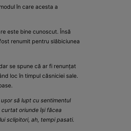
i modul în care acesta a
are este bine cunoscut. Însă
fost renumit pentru slăbiciunea
 dar se spune că ar fi renunțat
d loc în timpul căsniciei sale.
roase.
 uşor să lupt cu sentimentul
curtat oriunde îşi făcea
 sclipitori, ah, tempi pasati.