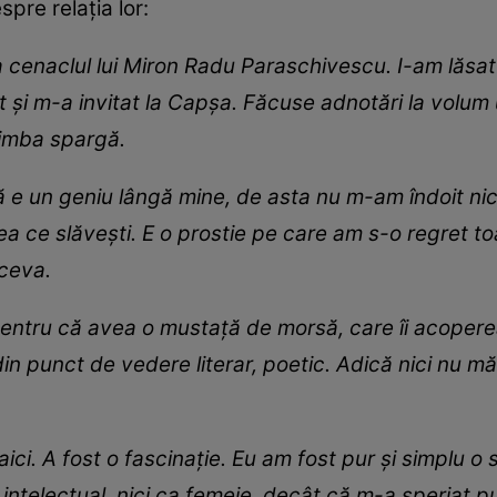
spre relația lor:
 cenaclul lui Miron Radu Paraschivescu. I-am lăsa
at şi m-a invitat la Capşa. Făcuse adnotări la volum
 limba spargă.
 e un geniu lângă mine, de asta nu m-am îndoit nic
eea ce slăveşti. E o prostie pe care am s-o regret t
 ceva.
Pentru că avea o mustaţă de morsă, care îi acoper
din punct de vedere literar, poetic. Adică nici nu m
ici. A fost o fascinaţie. Eu am fost pur şi simplu o
ca intelectual, nici ca femeie, decât că m-a speriat