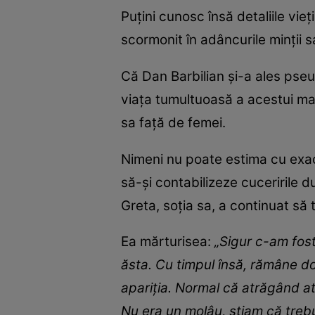
Puțini cunosc însă detaliile vie
scormonit în adâncurile minții 
Că Dan Barbilian și-a ales pseu
viața tumultuoasă a acestui mat
sa față de femei.
Nimeni nu poate estima cu exac
să-și contabilizeze cuceririle 
Greta, soția sa, a continuat să 
Ea mărturisea:
„Sigur c-am fost
ăsta. Cu timpul însă, rămâne do
apariţia. Normal că atrăgând ate
Nu era un molâu, ştiam că trebu