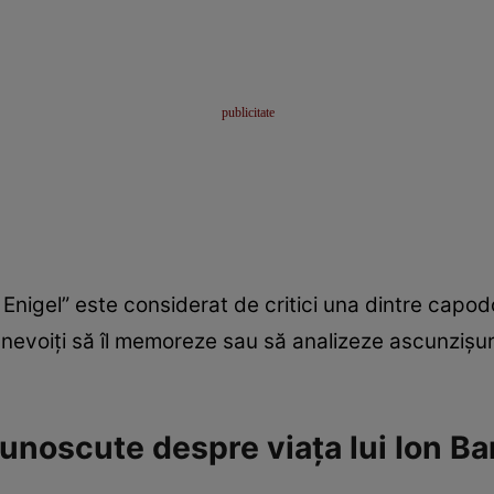
nigel” este considerat de critici una dintre capodo
 nevoiți să îl memoreze sau să analizeze ascunzișuri
cunoscute despre viața lui Ion B