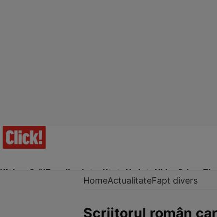
Ultima Oră!
Trending
Actualitate
Vedete
Video
Prime Ti
Home
Actualitate
Fapt divers
Scriitorul român car