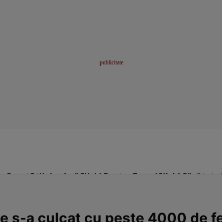
me
Sport
Stil de viață
Click! Pentru Femei
Click! Sănătate
e s-a culcat cu peste 4000 de fem