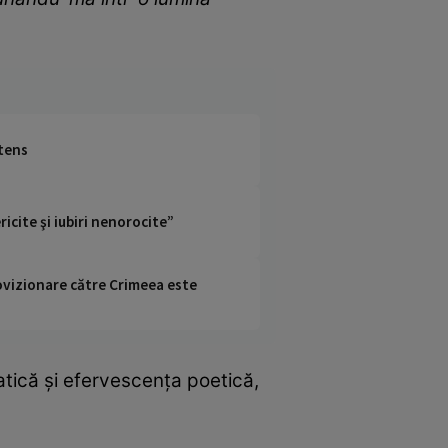
ntens
icite şi iubiri nenorocite”
rovizionare către Crimeea este
matică și efervescența poetică,