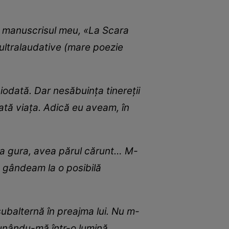
t manuscrisul meu, «La Scara
 ultralaudative (mare poezie
iodată. Dar nesăbuinţa tinereţii
oată viaţa. Adică eu aveam, în
ea gura, avea părul cărunt… M-
ă gândeam la o posibilă
 subalternă în preajma lui. Nu m-
 punându-mă într-o lumină