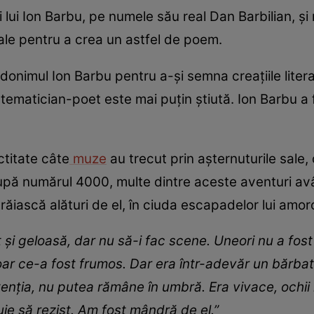
ții lui Ion Barbu, pe numele său real Dan Barbilian, ș
sale pentru a crea un astfel de poem.
donimul Ion Barbu pentru a-și semna creațiile liter
ematician-poet este mai puțin știută. Ion Barbu a 
titate câte
muze
au trecut prin așternuturile sale,
după numărul 4000, multe dintre aceste aventuri avân
trăiască alături de el, în ciuda escapadelor lui amo
 şi geloasă, dar nu să-i fac scene. Uneori nu a fost
ar ce-a fost frumos. Dar era într-adevăr un bărbat 
nţia, nu putea rămâne în umbră. Era vivace, ochii lui
ie să rezist. Am fost mândră de el.”