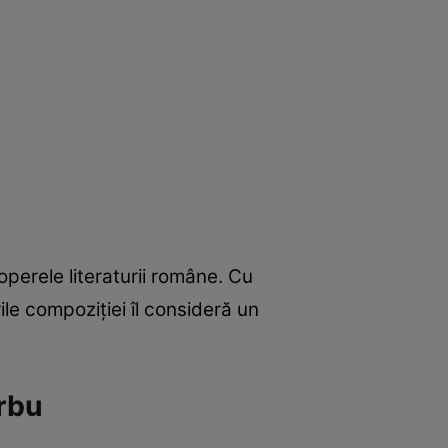
perele literaturii române. Cu
le compoziției îl consideră un
arbu