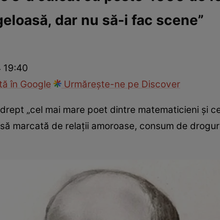
geloasă, dar nu să-i fac scene”
ie
Național
Sport
4 19:40
ă în Google
Urmărește-ne pe Discover
drept „cel mai mare poet dintre matematicieni și c
asă marcată de relații amoroase, consum de droguri 