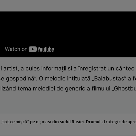
artist, a cules informații și a înregistrat un cântec 
ce gospodină”. O melodie intitulată „Balabustas” a f
ilizând tema melodiei de generic a filmului „Ghostbu
 „tot ce mișcă” pe o șosea din sudul Rusiei. Drumul strategic de ap