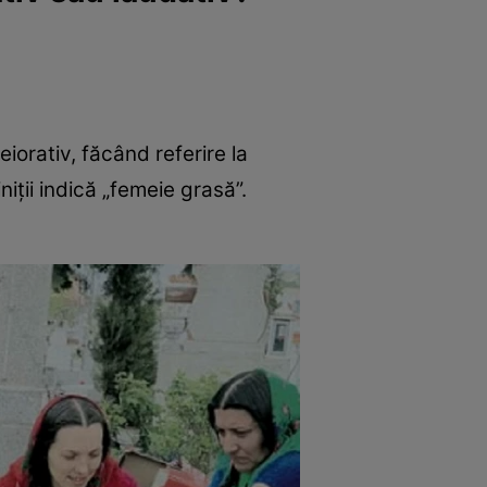
eiorativ, făcând referire la
iții indică „femeie grasă”.