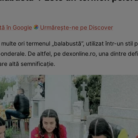
ie
Național
Sport
ă în Google
Urmărește-ne pe Discover
ulte ori termenul „balabustă”, utilizat într-un stil p
nderale. De altfel, pe dexonline.ro, una dintre defin
re altă semnificație.