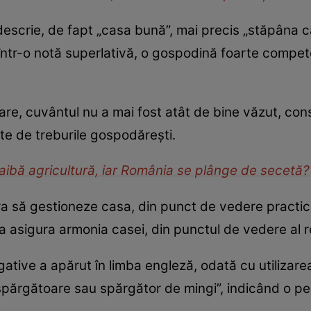
descrie, de fapt „casa bună”, mai precis „stăpâna c
 într-o notă superlativă, o gospodină foarte compete
re, cuvântul nu a mai fost atât de bine văzut, co
te de treburile gospodărești.
aibă agricultură, iar România se plânge de secetă?
era să gestioneze casa, din punct de vedere practic 
ta asigura armonia casei, din punctul de vedere al rel
gative a apărut în limba engleză, odată cu utilizare
„spărgătoare sau spărgător de mingi”, indicând o p