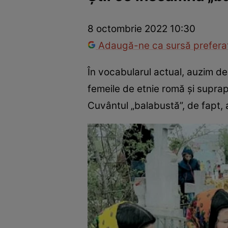
Război Ucraina-Rusia
Internațional
Fapt divers
Tehnolog
8 octombrie 2022 10:30
Adaugă-ne ca sursă preferat
În vocabularul actual, auzim de m
femeile de etnie romă și suprapo
Cuvântul „balabustă”, de fapt, a