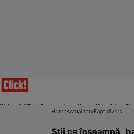
Ultima Oră!
Trending
Actualitate
Vedete
Video
Prime Ti
Home
Actualitate
Fapt divers
Știi ce înseamnă „b