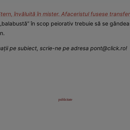
ern, învăluită în mister. Afaceristul fusese transfera
l „balabustă” în scop peiorativ trebuie să se gânde
n.
ații pe subiect, scrie-ne pe adresa
pont@click.ro
!