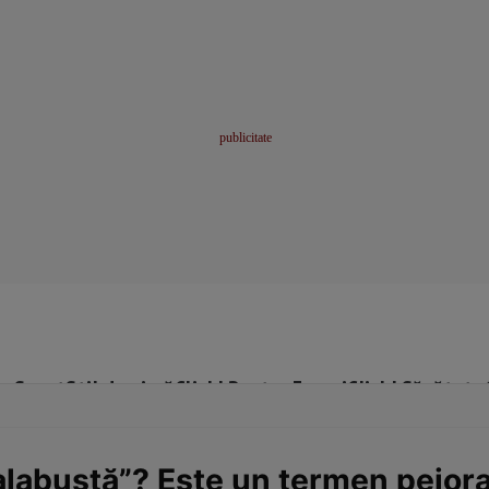
me
Sport
Stil de viață
Click! Pentru Femei
Click! Sănătate
alabustă”? Este un termen peiora