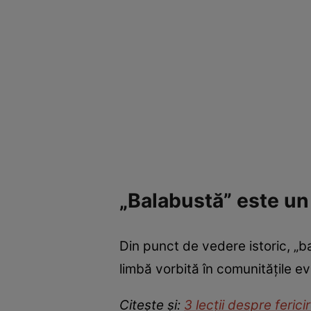
„Balabustă” este un
Din punct de vedere istoric, „ba
limbă vorbită în comunitățile ev
Citește și:
3 lecții despre feric