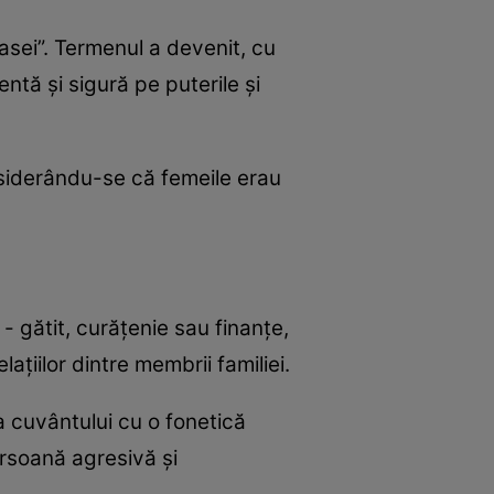
asei”. Termenul a devenit, cu
ntă și sigură pe puterile și
nsiderându-se că femeile erau
- gătit, curățenie sau finanțe,
ațiilor dintre membrii familiei.
a cuvântului cu o fonetică
ersoană agresivă și