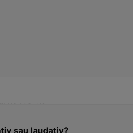
Click! Poftă Bună!
Contact
tiv sau laudativ?