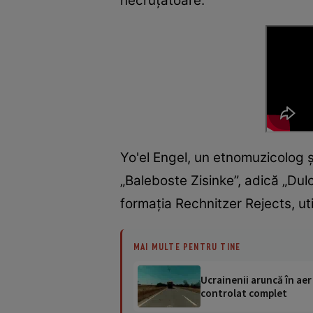
necruțătoare.
Yo'el Engel, un etnomuzicolog și 
„Baleboste Zisinke”, adică „Dul
formația Rechnitzer Rejects, ut
MAI MULTE PENTRU TINE
Ucrainenii aruncă în aer
controlat complet