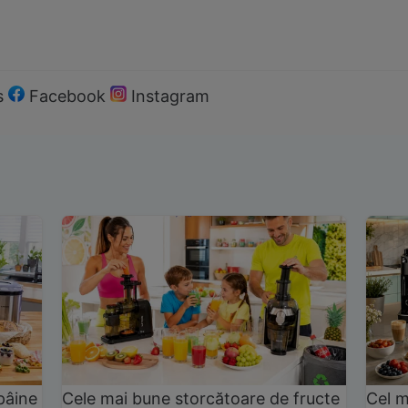
s
Facebook
Instagram
pâine
Cele mai bune storcătoare de fructe
Cel m