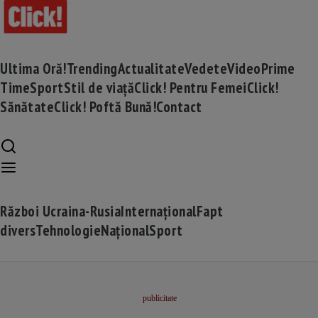
Ultima Oră!
Trending
Actualitate
Vedete
Video
Prime
Time
Sport
Stil de viață
Click! Pentru Femei
Click!
Sănătate
Click! Poftă Bună!
Contact
Război Ucraina-Rusia
Internațional
Fapt
divers
Tehnologie
Național
Sport