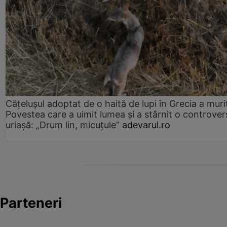
Cățelușul adoptat de o haită de lupi în Grecia a muri
Povestea care a uimit lumea și a stârnit o controver
uriașă: „Drum lin, micuțule”
adevarul.ro
Parteneri