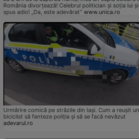
România divorțează! Celebrul politician și soția lui ș
spus adio! „Da, este adevărat”
www.unica.ro
Urmărire comică pe străzile din Iași. Cum a reușit u
biciclist să fenteze poliția și să se facă nevăzut
adevarul.ro