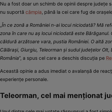
Nu a fost doar un schimb de opinii despre județe sau
nu suportă
câmpia
, până la cei care fug de orașe
„
În ce zonă a României n-ai locui niciodată? Mă ref
zona în care nu aș locui niciodată este Bărăganul. Câ
căldură arzătoare vara, pustia României. O altă zonă
Călărași, Giurgiu, Teleorman și sudul județelor Olt, 
România
”, a spus cel care a deschis discuția pe
Re
Această opinie a adus imediat o avalanșă de reacții
experiențe personale.
Teleorman, cel mai menționat ju
Unul dintre cele mai votate răspunsuri a fost simplu