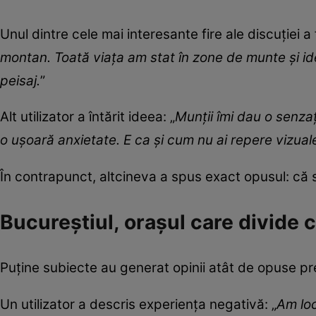
Unul dintre cele mai interesante fire ale discuției a f
montan. Toată viața am stat în zone de munte și id
peisaj.
”
Alt utilizator a întărit ideea: „
Munții îmi dau o senza
o ușoară anxietate. E ca și cum nu ai repere vizuale
În contrapunct, altcineva a spus exact opusul: că 
Bucureștiul, orașul care divide 
Puține subiecte au generat opinii atât de opuse p
Un utilizator a descris experiența negativă: „
Am loc