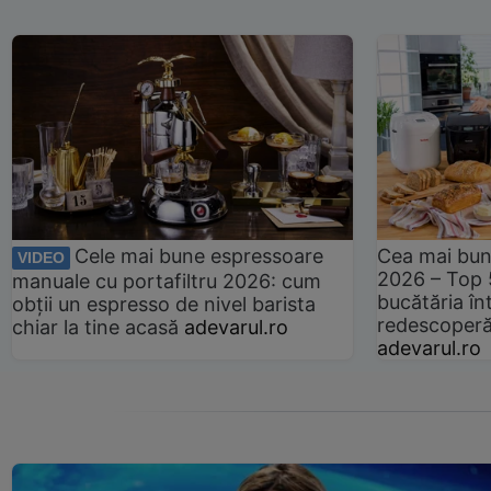
Cele mai bune espressoare
Cea mai bun
VIDEO
2026 – Top 
manuale cu portafiltru 2026: cum
bucătăria înt
obții un espresso de nivel barista
redescoperă 
chiar la tine acasă
adevarul.ro
adevarul.ro