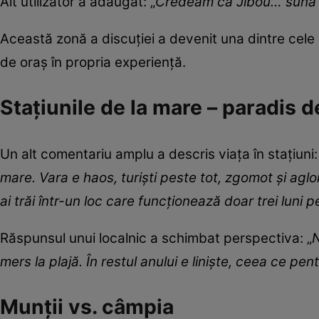
Alt utilizator a adăugat: „
Credeam că Jibou… sună e
Această zonă a discuției a devenit una dintre cele
de oraș în propria experiență.
Stațiunile de la mare – paradis d
Un alt comentariu amplu a descris viața în stațiuni:
mare. Vara e haos, turiști peste tot, zgomot și aglo
ai trăi într-un loc care funcționează doar trei luni p
Răspunsul unui localnic a schimbat perspectiva: „
N
mers la plajă. În restul anului e liniște, ceea ce pe
Munții vs. câmpia