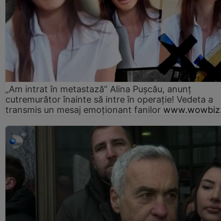
„Am intrat în metastază” Alina Pușcău, anunț
cutremurător înainte să intre în operație! Vedeta a
transmis un mesaj emoționant fanilor
www.wowbiz.